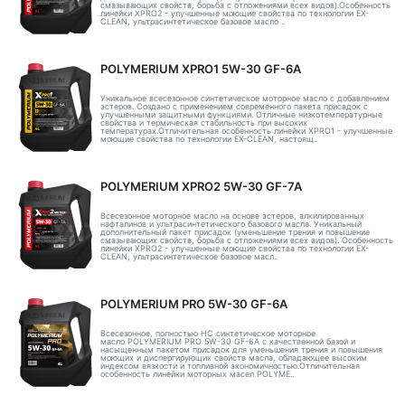
смазывающих свойств, борьба с отложениями всех видов).Особенность
линейки XPRO2 - улучшенные моющие свойства по технологии EX-
CLEAN, ультрасинтетическое базовое масло ..
POLYMERIUM XPRO1 5W-30 GF-6A
Уникальное всесезонное синтетическое моторное масло с добавлением
эстеров. Создано с применением современного пакета присадок с
улучшенными защитными функциями. Отличные низкотемпературные
свойства и термическая стабильность при высоких
температурах.Отличительная особенность линейки XPRO1 - улучшенные
моющие свойства по технологии EX-CLEAN, настоящ..
POLYMERIUM XPRO2 5W-30 GF-7A
Всесезонное моторное масло на основе эстеров, алкилированных
нафталинов и ультрасинтетического базового масла. Уникальный
дополнительный пакет присадок (уменьшение трения и повышение
смазывающих свойств, борьба с отложениями всех видов). Особенность
линейки XPRO2 - улучшенные моющие свойства по технологии EX-
CLEAN, ультрасинтетическое базовое масл..
POLYMERIUM PRO 5W-30 GF-6A
Всесезонное, полностью HC синтетическое моторное
масло POLYMERIUM PRO 5W-30 GF-6A с качественной базой и
насыщенным пакетом присадок для уменьшения трения и повышения
моющих и диспергирующих свойств масла, обладающее высоким
индексом вязкости и топливной экономичностью.Отличительная
особенность линейки моторных масел POLYME..