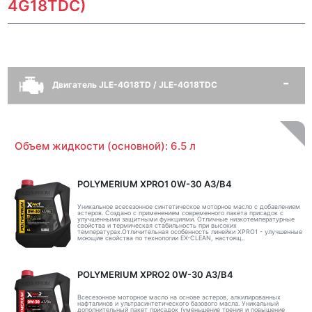
4G18TDC)
Двигатель JLE-4G18TD / JLE-4G18TDC
Объем жидкости (основной): 6.5 л
POLYMERIUM XPRO1 0W-30 A3/B4
Уникальное всесезонное синтетическое моторное масло с добавлением
эстеров. Создано с применением современного пакета присадок с
улучшенными защитными функциями. Отличные низкотемпературные
свойства и термическая стабильность при высоких
температурах.Отличительная особенность линейки XPRO1 - улучшенные
моющие свойства по технологии EX-CLEAN, настоящ..
POLYMERIUM XPRO2 0W-30 A3/B4
Всесезонное моторное масло на основе эстеров, алкилированных
нафталинов и ультрасинтетического базового масла. Уникальный
дополнительный пакет присадок (уменьшение трения и повышение