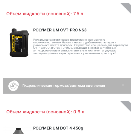
Объем жидкости (основной): 7.5 л
POLYMERIUM CVT-PRO NS3
Уникальное синтетическое трансмиссионное масло из
высококачественных базовых масел с добавлением эстеров и
уникального пакета присадок. Разработано специально для вариаторов
CVT- JATCO JF016E и JF017E. Входящие в состав антипенные,
антикоррозионные и антиокислительные компоненты улучшают
эксплуатационные характеристики и увеличивают срок служб..
Гидравлические тормоза/система сцепления
Объем жидкости (основной): 0.6 л
POLYMERIUM DOT 4 450g