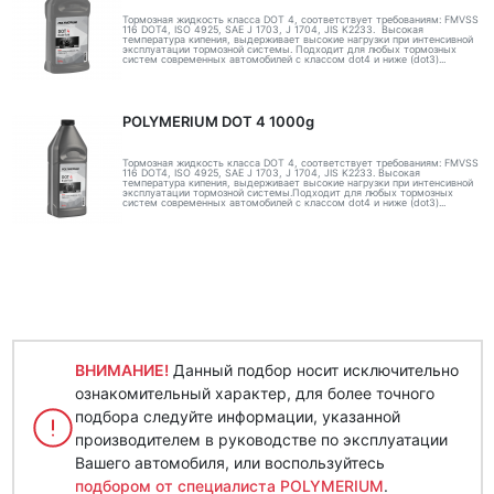
Тормозная жидкость класса DOT 4, соответствует требованиям: FMVSS
116 DOT4, ISO 4925, SAE J 1703, J 1704, JIS K2233. Высокая
температура кипения, выдерживает высокие нагрузки при интенсивной
эксплуатации тормозной системы. Подходит для любых тормозных
систем современных автомобилей с классом dot4 и ниже (dot3)...
POLYMERIUM DOT 4 1000g
Тормозная жидкость класса DOT 4, соответствует требованиям: FMVSS
116 DOT4, ISO 4925, SAE J 1703, J 1704, JIS K2233. Высокая
температура кипения, выдерживает высокие нагрузки при интенсивной
эксплуатации тормозной системы.Подходит для любых тормозных
систем современных автомобилей с классом dot4 и ниже (dot3)...
ВНИМАНИЕ!
Данный подбор носит исключительно
ознакомительный характер, для более точного
подбора следуйте информации, указанной
производителем в руководстве по эксплуатации
Вашего автомобиля, или воспользуйтесь
подбором от специалиста POLYMERIUM
.