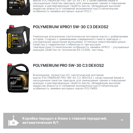
масло POLYMERIUM PRO 5W-30 A5 | А7 с качественной базой и
насыщенным пакетом присадок для уменьшения трения и повышения
моющих и диспергирующих свойств масла, обладающее высоким
индексом вязкости и топливной экономичностью.Отличительная
особенность линейки моторных масел POLY..
POLYMERIUM XPRO1 5W-30 C3 DEXOS2
Уникальное всесезонное синтетическое моторное масло с добавлением
эстеров. Создано с применением современного пакета присадок с
улучшенными защитными функциями. Отличные низкотемпературные
свойства и термическая стабильность при высоких
температурах.Отличительная особенность линейки XPRO1 - улучшенные
моющие свойства по технологии EX-CLEAN, настоящ..
POLYMERIUM PRO 5W-30 C3 DEXOS2
Всесезонное, полностью HC синтетическое моторное
масло POLYMERIUM PRO 5W-30 C3 DEXOS2 с качественной базой и
насыщенным пакетом присадок для уменьшения трения и повышения
моющих и диспергирующих свойств масла, обладающее высоким
индексом вязкости и топливной экономичностью.Отличительная
особенность линейки моторных масел POLYMER..
Коробка передач в блоке с главной передачей,
автоматическая 6/1