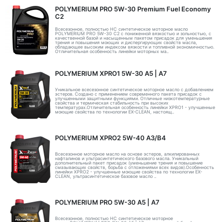
POLYMERIUM PRO 5W-30 Premium Fuel Economy
С2
Всесезонное, полностью HC синтетическое моторное масло
POLYMERIUM PRO 5W-30 C2 с пониженной вязкостью и зольностью, с
качественной базой и насыщенным пакетом присадок для уменьшения
трения и повышения моющих и диспергирующих свойств масла,
обладающее высоким индексом вязкости и топливной экономичностью.
Отличительная особенность линейки моторных ма..
POLYMERIUM XPRO1 5W-30 А5 | А7
Уникальное всесезонное синтетическое моторное масло с добавлением
эстеров. Создано с применением современного пакета присадок с
улучшенными защитными функциями. Отличные низкотемпературные
свойства и термическая стабильность при высоких
температурах.Отличительная особенность линейки XPRO1 - улучшенные
моющие свойства по технологии EX-CLEAN, настоящ..
POLYMERIUM XPRO2 5W-40 A3/B4
Всесезонное моторное масло на основе эстеров, алкилированных
нафталинов и ультрасинтетического базового масла. Уникальный
дополнительный пакет присадок (уменьшение трения и повышение
смазывающих свойств, борьба с отложениями всех видов).Особенность
линейки XPRO2 - улучшенные моющие свойства по технологии EX-
CLEAN, ультрасинтетическое базовое масло ..
POLYMERIUM PRO 5W-30 A5 | А7
Всесезонное, полностью HC синтетическое моторное