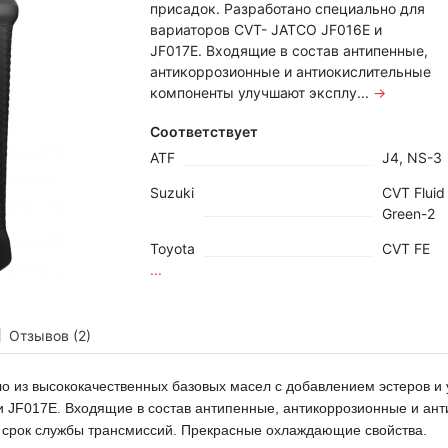
присадок. Разработано специально для
вариаторов CVT- JATCO JF016E и
JF017E. Входящие в состав антипенные,
антикоррозионные и антиокислительные
компоненты улучшают эксплу...
→
Соответствует
ATF
J4, NS-3
Suzuki
CVT Fluid
Green-2
Toyota
CVT FE
...
Отзывов (2)
о из высококачественных базовых масел с добавлением эстеров и 
и JF017E.
Входящие в состав антипенные, антикоррозионные и ан
 срок службы трансмиссий. Прекрасные охлаждающие свойства.