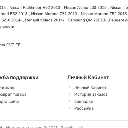
3-, Nissan Pathfinder R52 2013-, Nissan Altima L33 2013-, Nissan Te
Elgrand E52 2013-, Nissan Murano Z51 2013-, Nissan Murano Z52 2015-
shi ASX 2014- , Renault Koleos 2014- , Samsung QM5 2013- ,Peugeot 40
вязкости.
yota CVT FE
жба поддержки
Личный Кабинет
онтакты
Личный Кабинет
озврат товара
История заказов
арта сайта
Закладки
Рассылка
т, Интернет-магазин © 2026.
Дизайн -