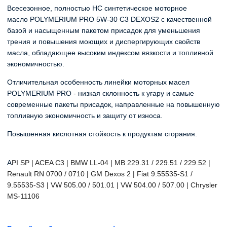
Всесезонное, полностью HC синтетическое моторное
масло POLYMERIUM PRO 5W-30 C3 DEXOS2
с качественной
базой и насыщенным пакетом присадок для уменьшения
трения и повышения моющих и
диспергирующих
свойств
масла, обладающее высоким индексом вязкости и топливной
экономичностью.
Отличительная особенность линейки моторных масел
POLYMERIUM PRO - низкая склонность к угару и самые
современные пакеты присадок, направленные на повышенную
топливную экономичность и защиту от износа.
Повышенная кислотная стойкость к продуктам сгорания.
A
PI SP | ACEA C3 |
BMW LL-04 | MB 229.31 / 229.51 / 229.52 |
Renault RN 0700 / 0710 | GM Dexos 2 | Fiat 9.55535-S1 /
9.55535-S3 | VW 505.00 / 501.01 | VW 504.00 / 507.00 | Chrysler
MS-11106