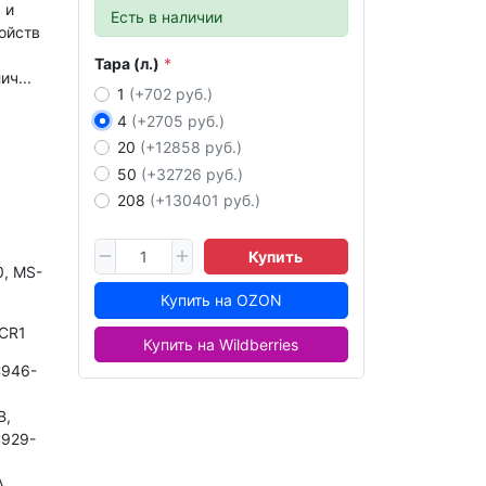
 и
Есть в наличии
ойств
Тара (л.)
ч...
1
(+702 руб.)
4
(+2705 руб.)
20
(+12858 руб.)
50
(+32726 руб.)
208
(+130401 руб.)
Купить
, MS-
Купить на OZON
CR1
Купить на Wildberries
946-
B,
929-
A