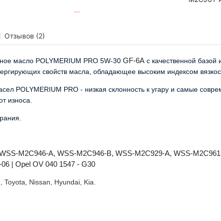
...
Отзывов (2)
торное масло POLYMERIUM PRO 5W-30
GF-6A
с качественной базой
пергирующих
свойств масла, обладающее высоким индексом вязкос
асел POLYMERIUM PRO - низкая склонность к угару и самые совре
т износа.
рания.
rd WSS-M2C946-A, WSS-M2C946-B, WSS-M2C929-A,
WSS-M2C961-A
06 | Opel OV 040 1547 - G30
 Toyota, Nissan,
Hyundai, Kia.