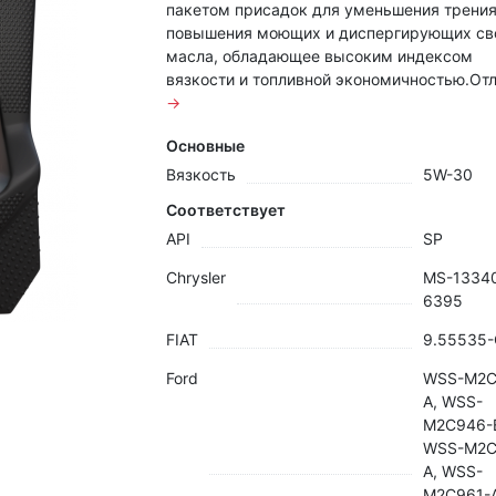
пакетом присадок для уменьшения трения
повышения моющих и диспергирующих св
масла, обладающее высоким индексом
вязкости и топливной экономичностью.Отли
→
Основные
Вязкость
5W-30
Соответствует
API
SP
Chrysler
MS-13340
6395
FIAT
9.55535-
Ford
WSS-M2C
A, WSS-
M2C946-
WSS-M2C
A, WSS-
M2C961-