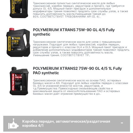
Трансмиссионное полностью синтетическое масло для любых
трансмиссий, коробок передач, редукторов и прочего, где требуется
допуск GL 4/5. Мощный пакет присадок и дополнительные
модификаторы трения позволяют продлить срок службы узлов, а также
повысить долговечность масла.Уменьшение трения до
80%. СООТВЕТСТВУЕТ ТРЕБОВАНИЯМ: API GL 4/..
POLYMERIUM XTRANS 75W-90 GL 4/5 Fully
synthetic
Трансмиссионное синтетическое масло для узлов с повышенными
нагрузками. Подходит для любых трансмиссий, коробок передач,
редукторов и прочего с классом GL4 и GL5. Мощный пакет присадок и
добавление дополнительных модификаторов трения позволяют продлить
срок службы узлов, а также повысить долговечность масла.
Уменьшение трения. СООТВЕТСТВУЕТ ТР..
POLYMERIUM XTRANS2 75W-90 GL 4/5 1L Fully
PAO synthetic
Трансмиссионное синтетическое масло на основе ПАО, эстеровых
базовых масел и AN. Подходит для любых коробок передач с классами
GL 4/5 (и указанной вязкости) мостов, редукторов, и
т.д.Преимущества: Превосходные смазывающие свойства и
максимальная защита от износа.Использование ПАО и эстеровых
базовых масел дает огромное преимущество в до..
Коробка передач, автоматическая/раздаточная
коробка 4/1