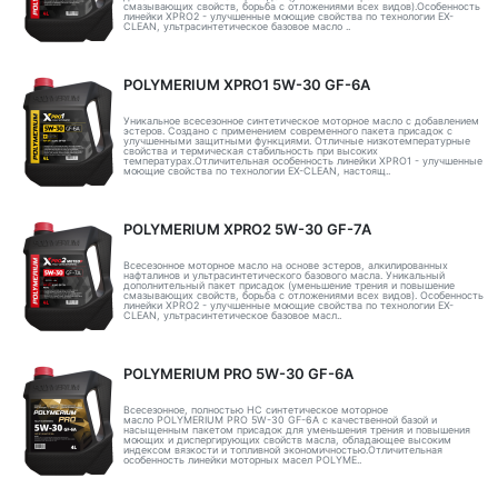
смазывающих свойств, борьба с отложениями всех видов).Особенность
линейки XPRO2 - улучшенные моющие свойства по технологии EX-
CLEAN, ультрасинтетическое базовое масло ..
POLYMERIUM XPRO1 5W-30 GF-6A
Уникальное всесезонное синтетическое моторное масло с добавлением
эстеров. Создано с применением современного пакета присадок с
улучшенными защитными функциями. Отличные низкотемпературные
свойства и термическая стабильность при высоких
температурах.Отличительная особенность линейки XPRO1 - улучшенные
моющие свойства по технологии EX-CLEAN, настоящ..
POLYMERIUM XPRO2 5W-30 GF-7A
Всесезонное моторное масло на основе эстеров, алкилированных
нафталинов и ультрасинтетического базового масла. Уникальный
дополнительный пакет присадок (уменьшение трения и повышение
смазывающих свойств, борьба с отложениями всех видов). Особенность
линейки XPRO2 - улучшенные моющие свойства по технологии EX-
CLEAN, ультрасинтетическое базовое масл..
POLYMERIUM PRO 5W-30 GF-6A
Всесезонное, полностью HC синтетическое моторное
масло POLYMERIUM PRO 5W-30 GF-6A с качественной базой и
насыщенным пакетом присадок для уменьшения трения и повышения
моющих и диспергирующих свойств масла, обладающее высоким
индексом вязкости и топливной экономичностью.Отличительная
особенность линейки моторных масел POLYME..