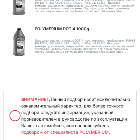
116 DOT4, ISO 4925, SAE J 1703, J 1704, JIS K2233. Высокая
температура кипения, выдерживает высокие нагрузки при интенсивной
эксплуатации тормозной системы. Подходит для любых тормозных
систем современных автомобилей с классом dot4 и ниже (dot3)...
POLYMERIUM DOT 4 1000g
Тормозная жидкость класса DOT 4, соответствует требованиям: FMVSS
116 DOT4, ISO 4925, SAE J 1703, J 1704, JIS K2233. Высокая
температура кипения, выдерживает высокие нагрузки при интенсивной
эксплуатации тормозной системы.Подходит для любых тормозных
систем современных автомобилей с классом dot4 и ниже (dot3)...
ВНИМАНИЕ!
Данный подбор носит исключительно
ознакомительный характер, для более точного
подбора следуйте информации, указанной
производителем в руководстве по эксплуатации
Вашего автомобиля, или воспользуйтесь
подбором от специалиста POLYMERIUM
.