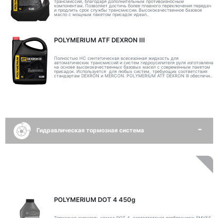
трансмиссий, благодаря дополнительным противоизносным
компонентам. Позволяет достичь более плавного переключения передач
и продлить срок службы трансмиссии. Высококачественное базовое
масло с мощным пакетом присадок идеал..
POLYMERIUM ATF DEXRON III
Полностью НС синтетическая всесезонная жидкость для
автоматических трансмиссий и систем гидроусилителя руля изготовлена
на основе высококачественных базовых масел с современным пакетом
присадок. Используется для любых систем, требующих соответствия
стандартам DEXRON и MERCON. POLYMERIUM ATF DEXRON III обеспечи..
Гидравлическая тормозная система
POLYMERIUM DOT 4 450g
Тормозная жидкость класса DOT 4, соответствует требованиям: FMVSS