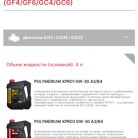
(GF4/GF6/GC4/GC6)
Двигатель EJ22 / EJ22E / EJ22Z
Объем жидкости (основной): 4 л
POLYMERIUM XPRO1 0W-30 A3/B4
Уникальное всесезонное синтетическое моторное масло с добавлением
эстеров. Создано с применением современного пакета присадок с
улучшенными защитными функциями. Отличные низкотемпературные
свойства и термическая стабильность при высоких
температурах.Отличительная особенность линейки XPRO1 - улучшенные
моющие свойства по технологии EX-CLEAN, настоящ..
POLYMERIUM XPRO2 0W-30 A3/B4
Всесезонное моторное масло на основе эстеров, алкилированных
нафталинов и ультрасинтетического базового масла. Уникальный
дополнительный пакет присадок (уменьшение трения и повышение