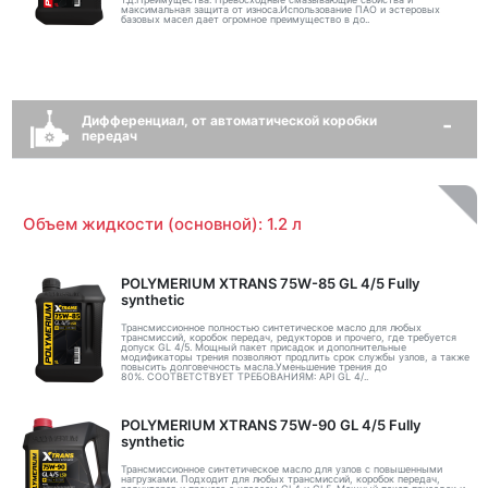
максимальная защита от износа.Использование ПАО и эстеровых
базовых масел дает огромное преимущество в до..
Дифференциал, от автоматической коробки
передач
Объем жидкости (основной): 1.2 л
POLYMERIUM XTRANS 75W-85 GL 4/5 Fully
synthetic
Трансмиссионное полностью синтетическое масло для любых
трансмиссий, коробок передач, редукторов и прочего, где требуется
допуск GL 4/5. Мощный пакет присадок и дополнительные
модификаторы трения позволяют продлить срок службы узлов, а также
повысить долговечность масла.Уменьшение трения до
80%. СООТВЕТСТВУЕТ ТРЕБОВАНИЯМ: API GL 4/..
POLYMERIUM XTRANS 75W-90 GL 4/5 Fully
synthetic
Трансмиссионное синтетическое масло для узлов с повышенными
нагрузками. Подходит для любых трансмиссий, коробок передач,