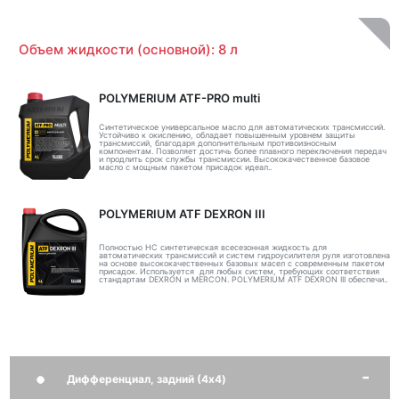
Объем жидкости (основной): 8 л
POLYMERIUM ATF-PRO multi
Синтетическое универсальное масло для автоматических трансмиссий.
Устойчиво к окислению, обладает повышенным уровнем защиты
трансмиссий, благодаря дополнительным противоизносным
компонентам. Позволяет достичь более плавного переключения передач
и продлить срок службы трансмиссии. Высококачественное базовое
масло с мощным пакетом присадок идеал..
POLYMERIUM ATF DEXRON III
Полностью НС синтетическая всесезонная жидкость для
автоматических трансмиссий и систем гидроусилителя руля изготовлена
на основе высококачественных базовых масел с современным пакетом
присадок. Используется для любых систем, требующих соответствия
стандартам DEXRON и MERCON. POLYMERIUM ATF DEXRON III обеспечи..
Дифференциал, задний (4x4)