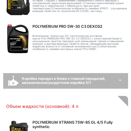
эстеров. Создано с применением современного пакета присадок с
улучшенными защитными функциями. Отличные низкотемпературные
свойства и термическая стабильность при высоких
температурах.Отличительная особенность линейки XPRO1 - улучшенные
моющие свойства по технологии EX-CLEAN, настоящ..
POLYMERIUM PRO 5W-30 C3 DEXOS2
Всесезонное, полностью HC синтетическое моторное
масло POLYMERIUM PRO 5W-30 C3 DEXOS2 с качественной базой и
насыщенным пакетом присадок для уменьшения трения и повышения
моющих и диспергирующих свойств масла, обладающее высоким
индексом вязкости и топливной экономичностью.Отличительная
особенность линейки моторных масел POLYMER..
Коробка передач в блоке с главной передачей,
механическая/раздаточня коробка 5/1
Объем жидкости (основной): 4 л
POLYMERIUM XTRANS 75W-85 GL 4/5 Fully
synthetic