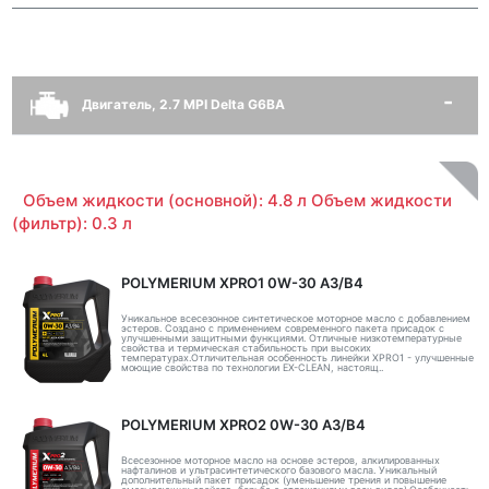
Двигатель, 2.7 MPI Delta G6BA
Объем жидкости (основной): 4.8 л Объем жидкости
(фильтр): 0.3 л
POLYMERIUM XPRO1 0W-30 A3/B4
Уникальное всесезонное синтетическое моторное масло с добавлением
эстеров. Создано с применением современного пакета присадок с
улучшенными защитными функциями. Отличные низкотемпературные
свойства и термическая стабильность при высоких
температурах.Отличительная особенность линейки XPRO1 - улучшенные
моющие свойства по технологии EX-CLEAN, настоящ..
POLYMERIUM XPRO2 0W-30 A3/B4
Всесезонное моторное масло на основе эстеров, алкилированных
нафталинов и ультрасинтетического базового масла. Уникальный
дополнительный пакет присадок (уменьшение трения и повышение