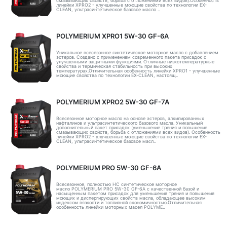
смазывающих свойств, борьба с отложениями всех видов).Особенность
линейки XPRO2 - улучшенные моющие свойства по технологии EX-
CLEAN, ультрасинтетическое базовое масло ..
POLYMERIUM XPRO1 5W-30 GF-6A
Уникальное всесезонное синтетическое моторное масло с добавлением
эстеров. Создано с применением современного пакета присадок с
улучшенными защитными функциями. Отличные низкотемпературные
свойства и термическая стабильность при высоких
температурах.Отличительная особенность линейки XPRO1 - улучшенные
моющие свойства по технологии EX-CLEAN, настоящ..
POLYMERIUM XPRO2 5W-30 GF-7A
Всесезонное моторное масло на основе эстеров, алкилированных
нафталинов и ультрасинтетического базового масла. Уникальный
дополнительный пакет присадок (уменьшение трения и повышение
смазывающих свойств, борьба с отложениями всех видов). Особенность
линейки XPRO2 - улучшенные моющие свойства по технологии EX-
CLEAN, ультрасинтетическое базовое масл..
POLYMERIUM PRO 5W-30 GF-6A
Всесезонное, полностью HC синтетическое моторное
масло POLYMERIUM PRO 5W-30 GF-6A с качественной базой и
насыщенным пакетом присадок для уменьшения трения и повышения
моющих и диспергирующих свойств масла, обладающее высоким
индексом вязкости и топливной экономичностью.Отличительная
особенность линейки моторных масел POLYME..