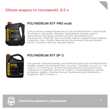
Объем жидкости (основной): 8.5 л
POLYMERIUM ATF-PRO multi
Синтетическое универсальное масло для автоматических трансмиссий.
Устойчиво к окислению, обладает повышенным уровнем защиты
трансмиссий, благодаря дополнительным противоизносным
компонентам. Позволяет достичь более плавного переключения передач
и продлить срок службы трансмиссии. Высококачественное базовое
масло с мощным пакетом присадок идеал..
POLYMERIUM ATF SP-3
Улучшенное трансмиссионное синтетическое масло для автоматических
коробок передач автомобилей (Kia / Hyundai). Подходит как для 4-х, так
и для 5-ти ступенчатых автоматов.Повышенная антиокислительная
стабильность позволяет маслу не стареть и не деградировать долгие
интервалы пробега. Дополнительные противоизносные компоненты
сохраняют АКПП на весь с..
Усилитель рулевого управления