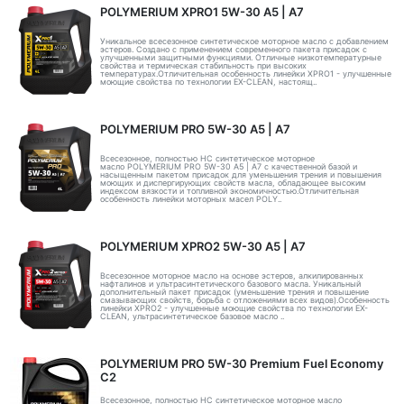
POLYMERIUM XPRO1 5W-30 А5 | А7
Уникальное всесезонное синтетическое моторное масло с добавлением
эстеров. Создано с применением современного пакета присадок с
улучшенными защитными функциями. Отличные низкотемпературные
свойства и термическая стабильность при высоких
температурах.Отличительная особенность линейки XPRO1 - улучшенные
моющие свойства по технологии EX-CLEAN, настоящ..
POLYMERIUM PRO 5W-30 A5 | А7
Всесезонное, полностью HC синтетическое моторное
масло POLYMERIUM PRO 5W-30 A5 | А7 с качественной базой и
насыщенным пакетом присадок для уменьшения трения и повышения
моющих и диспергирующих свойств масла, обладающее высоким
индексом вязкости и топливной экономичностью.Отличительная
особенность линейки моторных масел POLY..
POLYMERIUM XPRO2 5W-30 А5 | А7
Всесезонное моторное масло на основе эстеров, алкилированных
нафталинов и ультрасинтетического базового масла. Уникальный
дополнительный пакет присадок (уменьшение трения и повышение
смазывающих свойств, борьба с отложениями всех видов).Особенность
линейки XPRO2 - улучшенные моющие свойства по технологии EX-
CLEAN, ультрасинтетическое базовое масло ..
POLYMERIUM PRO 5W-30 Premium Fuel Economy
С2
Всесезонное, полностью HC синтетическое моторное масло