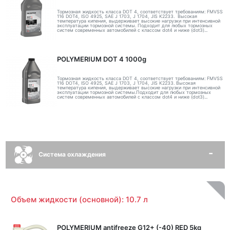
Тормозная жидкость класса DOT 4, соответствует требованиям: FMVSS
116 DOT4, ISO 4925, SAE J 1703, J 1704, JIS K2233. Высокая
температура кипения, выдерживает высокие нагрузки при интенсивной
эксплуатации тормозной системы. Подходит для любых тормозных
систем современных автомобилей с классом dot4 и ниже (dot3)...
POLYMERIUM DOT 4 1000g
Тормозная жидкость класса DOT 4, соответствует требованиям: FMVSS
116 DOT4, ISO 4925, SAE J 1703, J 1704, JIS K2233. Высокая
температура кипения, выдерживает высокие нагрузки при интенсивной
эксплуатации тормозной системы.Подходит для любых тормозных
систем современных автомобилей с классом dot4 и ниже (dot3)...
Система охлаждения
Объем жидкости (основной): 10.7 л
POLYMERIUM antifreeze G12+ (-40) RED 5kg