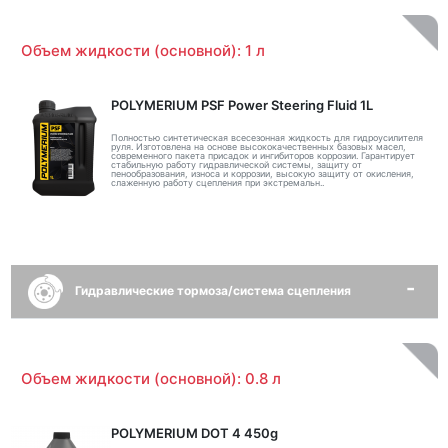
Объем жидкости (основной): 1 л
POLYMERIUM PSF Power Steering Fluid 1L
Полностью синтетическая всесезонная жидкость для гидроусилителя
руля. Изготовлена на основе высококачественных базовых масел,
современного пакета присадок и ингибиторов коррозии. Гарантирует
стабильную работу гидравлической системы, защиту от
пенообразования, износа и коррозии, высокую защиту от окисления,
слаженную работу сцепления при экстремальн..
Гидравлические тормоза/система сцепления
Объем жидкости (основной): 0.8 л
POLYMERIUM DOT 4 450g