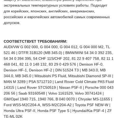
экстремальных температурных условиях работы. Подходит
для корейских, японских, английских, американских,
российских и европейских автомобилей самых современных
допусков.
СООТВЕТСТВУЕТ ТРЕБОВАНИЯМ:
AUDI/VW G 002 000, G 004 000, G 004 012, G 004 000 M2, TL
521 46 | DTFR 31B120 (MB 345.0) | BMW/MINI 54 34 0 392 235,
54 34 0 394 395, 54 CHF 11S/CHF 202, 81 22 9 407 758, 82 11 1
468 041, 82 11 0 148 132, 83 29 0 429 576 | Denison HF-0,
Denison HF-1, Denison HF-2 | DIN 51524 T3 | MB 343.0, MB
344.0, MB 345.0 | Mitsubishi PS Fluid, Mitsubishi Diamond SP-III |
MAN M 3289 | PSA S712710 | Land Rover Cold Climate PAS Fluid
14315 | Land Rover STC50519 | Nissan PSF-II | Porsche 000 043
206 56 | Saab 93160548 | Volvo 1161529, Volvo 30741424 |
GM/Opel 1940 715, 1940 766, B 040 0070 | Chrysler MS-11655 |
Ford WSS-M2C204-A, WSS-M2C204-A2 | Toyota PSF NEW-W |
Honda Ultra PSF-II, Honda PSF Type S | Hyundai/Kia PSF-4 | ZF
TE-ML 02K