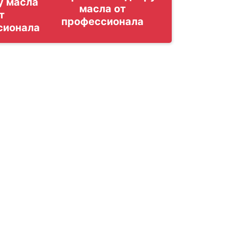
у масла
т
сионала