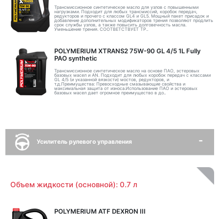
Трансмиссионное синтетическое масло для узлов с повышенными
нагрузками. Подходит для любых трансмиссий, коробок передач,
редукторов и прочего с классом GL4 и GL5. Мощный пакет присадок и
добавление дополнительных модификаторов трения позволяют продлить
срок службы узлов, а также повысить долговечность масла.
Уменьшение трения. СООТВЕТСТВУЕТ ТР..
POLYMERIUM XTRANS2 75W-90 GL 4/5 1L Fully
PAO synthetic
Трансмиссионное синтетическое масло на основе ПАО, эстеровых
базовых масел и AN. Подходит для любых коробок передач с классами
GL 4/5 (и указанной вязкости) мостов, редукторов, и
т.д.Преимущества: Превосходные смазывающие свойства и
максимальная защита от износа.Использование ПАО и эстеровых
базовых масел дает огромное преимущество в до..
Усилитель рулевого управления
Объем жидкости (основной): 0.7 л
POLYMERIUM ATF DEXRON III