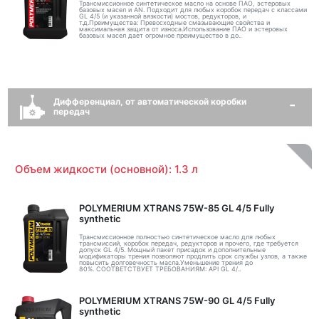
Трансмиссионное синтетическое масло на основе ПАО, эстеровых
базовых масел и AN. Подходит для любых коробок передач с классами
GL 4/5 (и указанной вязкости) мостов, редукторов, и
т.д.Преимущества: Превосходные смазывающие свойства и
максимальная защита от износа.Использование ПАО и эстеровых
базовых масел дает огромное преимущество в до..
Дифференциал, от автоматической коробки
передач
Объем жидкости (основной): 1.3 л
POLYMERIUM XTRANS 75W-85 GL 4/5 Fully
synthetic
Трансмиссионное полностью синтетическое масло для любых
трансмиссий, коробок передач, редукторов и прочего, где требуется
допуск GL 4/5. Мощный пакет присадок и дополнительные
модификаторы трения позволяют продлить срок службы узлов, а также
повысить долговечность масла.Уменьшение трения до
80%. СООТВЕТСТВУЕТ ТРЕБОВАНИЯМ: API GL 4/..
POLYMERIUM XTRANS 75W-90 GL 4/5 Fully
synthetic