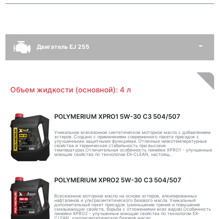
Двигатель EJ 255
Объем жидкости (основной): 4 л
POLYMERIUM XPRO1 5W-30 C3 504/507
Уникальное всесезонное синтетическое моторное масло с добавлением
эстеров. Создано с применением современного пакета присадок с
улучшенными защитными функциями. Отличные низкотемпературные
свойства и термическая стабильность при высоких
температурах.Отличительная особенность линейки XPRO1 - улучшенные
моющие свойства по технологии EX-CLEAN, настоящ..
POLYMERIUM XPRO2 5W-30 C3 504/507
Всесезонное моторное масло на основе эстеров, алкилированных
нафталинов и ультрасинтетического базового масла. Уникальный
дополнительный пакет присадок (уменьшение трения и повышение
смазывающих свойств, борьба с отложениями всех видов).Особенность
линейки XPRO2 - улучшенные моющие свойства по технологии EX-
CLEAN, ультрасинтетическое базовое масло ..