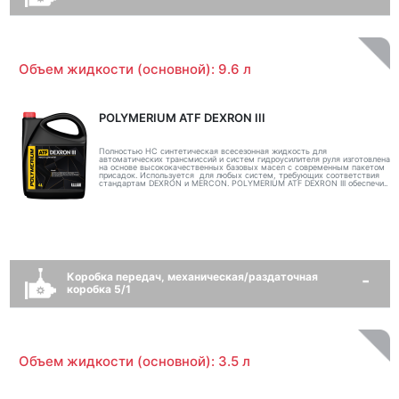
Объем жидкости (основной): 9.6 л
POLYMERIUM ATF DEXRON III
Полностью НС синтетическая всесезонная жидкость для
автоматических трансмиссий и систем гидроусилителя руля изготовлена
на основе высококачественных базовых масел с современным пакетом
присадок. Используется для любых систем, требующих соответствия
стандартам DEXRON и MERCON. POLYMERIUM ATF DEXRON III обеспечи..
Коробка передач, механическая/раздаточная
коробка 5/1
Объем жидкости (основной): 3.5 л