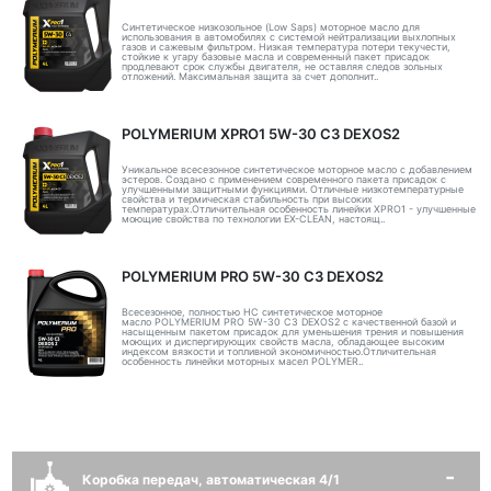
Синтетическое низкозольное (Low Saps) моторное масло для
использования в автомобилях с системой нейтрализации выхлопных
газов и сажевым фильтром. Низкая температура потери текучести,
стойкие к угару базовые масла и современный пакет присадок
продлевают срок службы двигателя, не оставляя следов зольных
отложений. Максимальная защита за счет дополнит..
POLYMERIUM XPRO1 5W-30 C3 DEXOS2
Уникальное всесезонное синтетическое моторное масло с добавлением
эстеров. Создано с применением современного пакета присадок с
улучшенными защитными функциями. Отличные низкотемпературные
свойства и термическая стабильность при высоких
температурах.Отличительная особенность линейки XPRO1 - улучшенные
моющие свойства по технологии EX-CLEAN, настоящ..
POLYMERIUM PRO 5W-30 C3 DEXOS2
Всесезонное, полностью HC синтетическое моторное
масло POLYMERIUM PRO 5W-30 C3 DEXOS2 с качественной базой и
насыщенным пакетом присадок для уменьшения трения и повышения
моющих и диспергирующих свойств масла, обладающее высоким
индексом вязкости и топливной экономичностью.Отличительная
особенность линейки моторных масел POLYMER..
Коробка передач, автоматическая 4/1