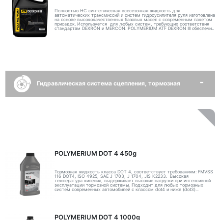
Полностью НС синтетическая всесезонная жидкость для
автоматических трансмиссий и систем гидроусилителя руля изготовлена
на основе высококачественных базовых масел с современным пакетом
присадок. Используется для любых систем, требующих соответствия
стандартам DEXRON и MERCON. POLYMERIUM ATF DEXRON III обеспечи..
Гидравлическая система сцепления, тормозная
POLYMERIUM DOT 4 450g
Тормозная жидкость класса DOT 4, соответствует требованиям: FMVSS
116 DOT4, ISO 4925, SAE J 1703, J 1704, JIS K2233. Высокая
температура кипения, выдерживает высокие нагрузки при интенсивной
эксплуатации тормозной системы. Подходит для любых тормозных
систем современных автомобилей с классом dot4 и ниже (dot3)...
POLYMERIUM DOT 4 1000g