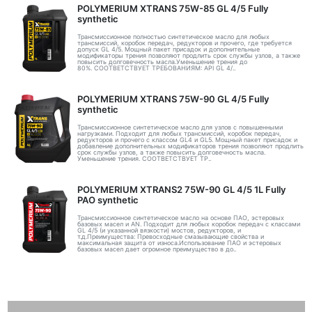
POLYMERIUM XTRANS 75W-85 GL 4/5 Fully
synthetic
Трансмиссионное полностью синтетическое масло для любых
трансмиссий, коробок передач, редукторов и прочего, где требуется
допуск GL 4/5. Мощный пакет присадок и дополнительные
модификаторы трения позволяют продлить срок службы узлов, а также
повысить долговечность масла.Уменьшение трения до
80%. СООТВЕТСТВУЕТ ТРЕБОВАНИЯМ: API GL 4/..
POLYMERIUM XTRANS 75W-90 GL 4/5 Fully
synthetic
Трансмиссионное синтетическое масло для узлов с повышенными
нагрузками. Подходит для любых трансмиссий, коробок передач,
редукторов и прочего с классом GL4 и GL5. Мощный пакет присадок и
добавление дополнительных модификаторов трения позволяют продлить
срок службы узлов, а также повысить долговечность масла.
Уменьшение трения. СООТВЕТСТВУЕТ ТР..
POLYMERIUM XTRANS2 75W-90 GL 4/5 1L Fully
PAO synthetic
Трансмиссионное синтетическое масло на основе ПАО, эстеровых
базовых масел и AN. Подходит для любых коробок передач с классами
GL 4/5 (и указанной вязкости) мостов, редукторов, и
т.д.Преимущества: Превосходные смазывающие свойства и
максимальная защита от износа.Использование ПАО и эстеровых
базовых масел дает огромное преимущество в до..