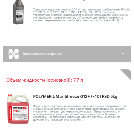
Тормозная жидкость класса DOT 4, соответствует требованиям: FMVSS
116 DOT4, ISO 4925, SAE J 1703, J 1704, JIS K2233. Высокая
температура кипения, выдерживает высокие нагрузки при интенсивной
эксплуатации тормозной системы.Подходит для любых тормозных
систем современных автомобилей с классом dot4 и ниже (dot3)...
Система охлаждения
Объем жидкости (основной): 7.7 л
POLYMERIUM antifreeze G12+ (-40) RED 5kg
Жидкость охлаждающая низкозамерзающая создана специально для
систем охлаждения всех типов двигателей, работающих при низкой и
умеренной температуре окружающей среды. Предназначена для
использования в качестве рабочей жидкости в теплообменных
агрегатах. Обеспечивает надежную защиту системы охлаждения
двигателя от коррозии и отложений, ..