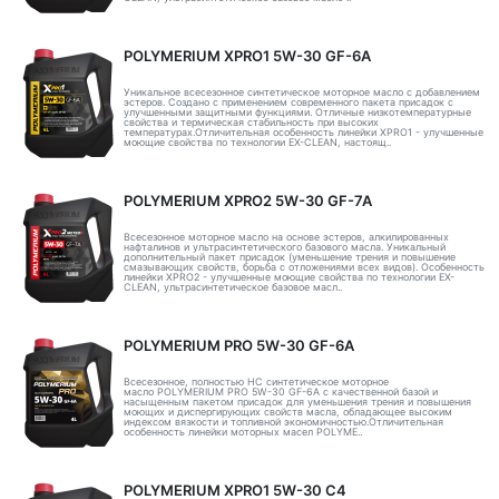
POLYMERIUM XPRO1 5W-30 GF-6A
Уникальное всесезонное синтетическое моторное масло с добавлением
эстеров. Создано с применением современного пакета присадок с
улучшенными защитными функциями. Отличные низкотемпературные
свойства и термическая стабильность при высоких
температурах.Отличительная особенность линейки XPRO1 - улучшенные
моющие свойства по технологии EX-CLEAN, настоящ..
POLYMERIUM XPRO2 5W-30 GF-7A
Всесезонное моторное масло на основе эстеров, алкилированных
нафталинов и ультрасинтетического базового масла. Уникальный
дополнительный пакет присадок (уменьшение трения и повышение
смазывающих свойств, борьба с отложениями всех видов). Особенность
линейки XPRO2 - улучшенные моющие свойства по технологии EX-
CLEAN, ультрасинтетическое базовое масл..
POLYMERIUM PRO 5W-30 GF-6A
Всесезонное, полностью HC синтетическое моторное
масло POLYMERIUM PRO 5W-30 GF-6A с качественной базой и
насыщенным пакетом присадок для уменьшения трения и повышения
моющих и диспергирующих свойств масла, обладающее высоким
индексом вязкости и топливной экономичностью.Отличительная
особенность линейки моторных масел POLYME..
POLYMERIUM XPRO1 5W-30 C4