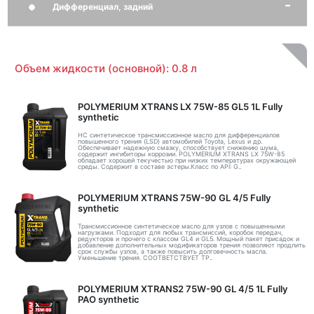
Дифференциал, задний
Объем жидкости (основной): 0.8 л
POLYMERIUM XTRANS LX 75W-85 GL5 1L Fully
synthetic
НС синтетическое трансмиссионное масло для дифференциалов
повышенного трения (LSD) автомобилей Toyota, Lexus и др.
Обеспечивает надежную смазку, способствует снижению шума,
содержит ингибиторы коррозии. POLYMERIUM XTRANS LX 75W-85
обладает хорошей текучестью при низких температурах окружающей
среды. Содержит в составе эстеры.Класс по API: G..
POLYMERIUM XTRANS 75W-90 GL 4/5 Fully
synthetic
Трансмиссионное синтетическое масло для узлов с повышенными
нагрузками. Подходит для любых трансмиссий, коробок передач,
редукторов и прочего с классом GL4 и GL5. Мощный пакет присадок и
добавление дополнительных модификаторов трения позволяют продлить
срок службы узлов, а также повысить долговечность масла.
Уменьшение трения. СООТВЕТСТВУЕТ ТР..
POLYMERIUM XTRANS2 75W-90 GL 4/5 1L Fully
PAO synthetic