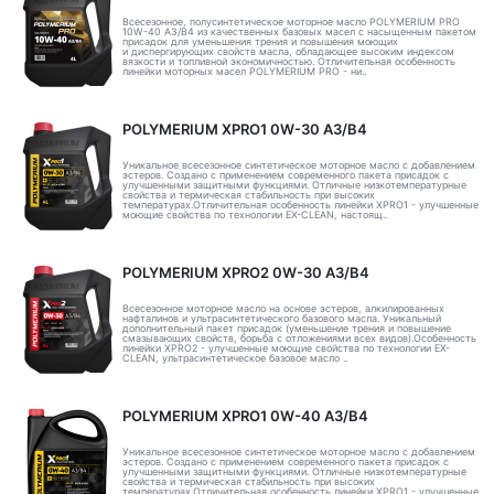
Всесезонное, полусинтетическое моторное масло POLYMERIUM PRO
10W-40 A3/B4 из качественных базовых масел с насыщенным пакетом
присадок для уменьшения трения и повышения моющих
и диспергирующих свойств масла, обладающее высоким индексом
вязкости и топливной экономичностью. Отличительная особенность
линейки моторных масел POLYMERIUM PRO - ни..
POLYMERIUM XPRO1 0W-30 A3/B4
Уникальное всесезонное синтетическое моторное масло с добавлением
эстеров. Создано с применением современного пакета присадок с
улучшенными защитными функциями. Отличные низкотемпературные
свойства и термическая стабильность при высоких
температурах.Отличительная особенность линейки XPRO1 - улучшенные
моющие свойства по технологии EX-CLEAN, настоящ..
POLYMERIUM XPRO2 0W-30 A3/B4
Всесезонное моторное масло на основе эстеров, алкилированных
нафталинов и ультрасинтетического базового масла. Уникальный
дополнительный пакет присадок (уменьшение трения и повышение
смазывающих свойств, борьба с отложениями всех видов).Особенность
линейки XPRO2 - улучшенные моющие свойства по технологии EX-
CLEAN, ультрасинтетическое базовое масло ..
POLYMERIUM XPRO1 0W-40 A3/B4
Уникальное всесезонное синтетическое моторное масло с добавлением
эстеров. Создано с применением современного пакета присадок с
улучшенными защитными функциями. Отличные низкотемпературные
свойства и термическая стабильность при высоких
температурах.Отличительная особенность линейки XPRO1 - улучшенные