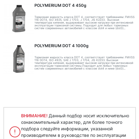
POLYMERIUM DOT 4 450g
Тормозная жидкость класса DOT 4, соответствует требованиям: FMVSS
116 DOT4, ISO 4925, SAE J 1703, J 1704, JIS K2233. Высокая
температура кипения, выдерживает высокие нагрузки при интенсивной
эксплуатации тормозной системы. Подходит для любых тормозных
систем современных автомобилей с классом dot4 и ниже (dot3)...
POLYMERIUM DOT 4 1000g
Тормозная жидкость класса DOT 4, соответствует требованиям: FMVSS
116 DOT4, ISO 4925, SAE J 1703, J 1704, JIS K2233. Высокая
температура кипения, выдерживает высокие нагрузки при интенсивной
эксплуатации тормозной системы.Подходит для любых тормозных
систем современных автомобилей с классом dot4 и ниже (dot3)...
ВНИМАНИЕ!
Данный подбор носит исключительно
ознакомительный характер, для более точного
подбора следуйте информации, указанной
производителем в руководстве по эксплуатации