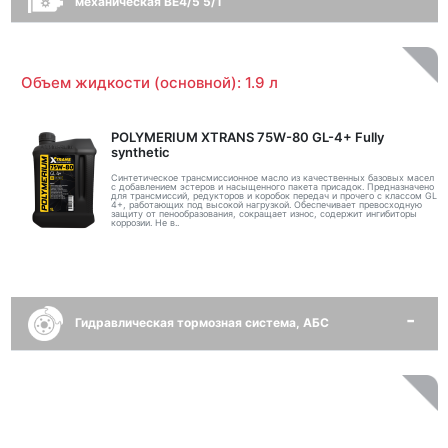
механическая BE4/5 5/1
Объем жидкости (основной): 1.9 л
POLYMERIUM XTRANS 75W-80 GL-4+ Fully
synthetic
Синтетическое трансмиссионное масло из качественных базовых масел
с добавлением эстеров и насыщенного пакета присадок. Предназначено
для трансмиссий, редукторов и коробок передач и прочего с классом GL
4+, работающих под высокой нагрузкой. Обеспечивает превосходную
защиту от пенообразования, сокращает износ, содержит ингибиторы
коррозии. Не в..
Гидравлическая тормозная система, АБС