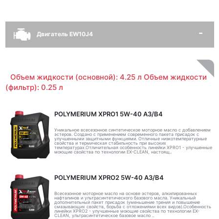
Двигатель EW10J4
Объем жидкости (основной): 4.25 л Объем жидкости
(фильтр): 0.25 л
POLYMERIUM XPRO1 5W-40 A3/B4
Уникальное всесезонное синтетическое моторное масло с добавлением
эстеров. Создано с применением современного пакета присадок с
улучшенными защитными функциями. Отличные низкотемпературные
свойства и термическая стабильность при высоких
температурах.Отличительная особенность линейки XPRO1 - улучшенные
моющие свойства по технологии EX-CLEAN, настоящ..
POLYMERIUM XPRO2 5W-40 A3/B4
Всесезонное моторное масло на основе эстеров, алкилированных
нафталинов и ультрасинтетического базового масла. Уникальный
дополнительный пакет присадок (уменьшение трения и повышение
смазывающих свойств, борьба с отложениями всех видов).Особенность
линейки XPRO2 - улучшенные моющие свойства по технологии EX-
CLEAN, ультрасинтетическое базовое масло ..