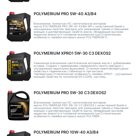
POLYMERIUM PRO 5W-40 A3/B4
Всесезонное, полностью HC синтетическое моторное
масло POLYMERIUM PRO 5W-40 A3/B4 API с качественной базой и
насыщенным пакетом присадок для уменьшения трения и повышения
моющих и диспергирующих свойств масла, обладающее высоким
индексом вязкости и топливной экономичностью.Отличительная
особенность линейки моторных масел POLYMERIUM P..
POLYMERIUM XPRO1 5W-30 C3 DEXOS2
Уникальное всесезонное синтетическое моторное масло с добавлением
эстеров. Создано с применением современного пакета присадок с
улучшенными защитными функциями. Отличные низкотемпературные
свойства и термическая стабильность при высоких
температурах.Отличительная особенность линейки XPRO1 - улучшенные
моющие свойства по технологии EX-CLEAN, настоящ..
POLYMERIUM PRO 5W-30 C3 DEXOS2
Всесезонное, полностью HC синтетическое моторное
масло POLYMERIUM PRO 5W-30 C3 DEXOS2 с качественной базой и
насыщенным пакетом присадок для уменьшения трения и повышения
моющих и диспергирующих свойств масла, обладающее высоким
индексом вязкости и топливной экономичностью.Отличительная
особенность линейки моторных масел POLYMER..
POLYMERIUM PRO 10W-40 A3/B4