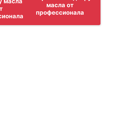
у масла
т
сионала