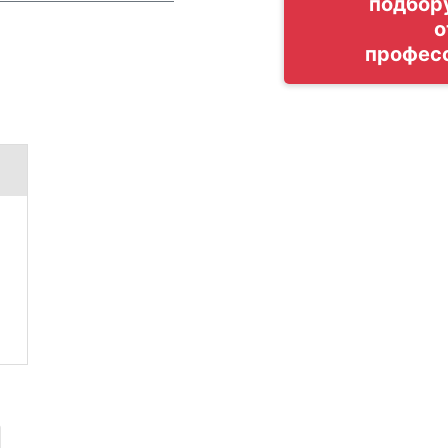
подбор
о
профес