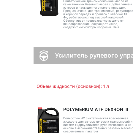
Синтетическое трансмиссионное масло из
качественных базовых масел с добавлением
эстеров и насыщенного пакета присадок.
Предназначено для трансмиссий, редукторо
и коробок передач и прочего с классом GL
4+, работающих под высокой нагрузкой.
Обеспечивает превосходную защиту от
пенообразования, сокращает износ,
содержит ингибиторы коррозии. Не в..
Усилитель рулевого упр
Объем жидкости (основной): 1 л
POLYMERIUM ATF DEXRON III
Полностью НС синтетическая всесезонная
жидкость для автоматических трансмиссий и
систем гидроусилителя руля изготовлена на
основе высококачественных базовых масел 
современным пакетом