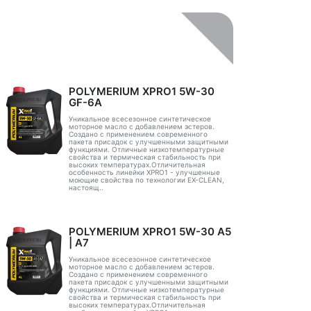
POLYMERIUM XPRO1 5W-30
GF-6A
Уникальное всесезонное синтетическое
моторное масло с добавлением эстеров.
Создано с применением современного
пакета присадок с улучшенными защитными
функциями. Отличные низкотемпературные
свойства и термическая стабильность при
высоких температурах.Отличительная
особенность линейки XPRO1 - улучшенные
моющие свойства по технологии EX-CLEAN,
настоящ..
POLYMERIUM XPRO1 5W-30 А5
| А7
Уникальное всесезонное синтетическое
моторное масло с добавлением эстеров.
Создано с применением современного
пакета присадок с улучшенными защитными
функциями. Отличные низкотемпературные
свойства и термическая стабильность при
высоких температурах.Отличительная