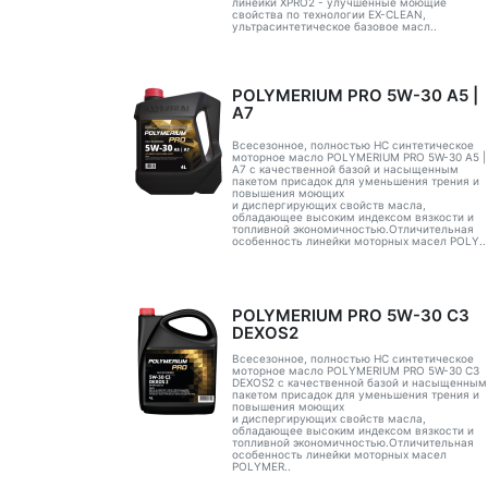
линейки XPRO2 - улучшенные моющие
свойства по технологии EX-CLEAN,
ультрасинтетическое базовое масл..
POLYMERIUM PRO 5W-30 A5 |
А7
Всесезонное, полностью HC синтетическое
моторное масло POLYMERIUM PRO 5W-30 A5 |
А7 с качественной базой и насыщенным
пакетом присадок для уменьшения трения и
повышения моющих
и диспергирующих свойств масла,
обладающее высоким индексом вязкости и
топливной экономичностью.Отличительная
особенность линейки моторных масел POLY..
POLYMERIUM PRO 5W-30 C3
DEXOS2
Всесезонное, полностью HC синтетическое
моторное масло POLYMERIUM PRO 5W-30 C3
DEXOS2 с качественной базой и насыщенным
пакетом присадок для уменьшения трения и
повышения моющих
и диспергирующих свойств масла,
обладающее высоким индексом вязкости и
топливной экономичностью.Отличительная
особенность линейки моторных масел
POLYMER..