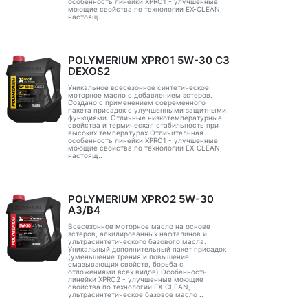
особенность линейки XPRO1 - улучшенные
моющие свойства по технологии EX-CLEAN,
настоящ..
POLYMERIUM XPRO1 5W-30 C3
DEXOS2
Уникальное всесезонное синтетическое
моторное масло с добавлением эстеров.
Создано с применением современного
пакета присадок с улучшенными защитными
функциями. Отличные низкотемпературные
свойства и термическая стабильность при
высоких температурах.Отличительная
особенность линейки XPRO1 - улучшенные
моющие свойства по технологии EX-CLEAN,
настоящ..
POLYMERIUM XPRO2 5W-30
A3/B4
Всесезонное моторное масло на основе
эстеров, алкилированных нафталинов и
ультрасинтетического базового масла.
Уникальный дополнительный пакет присадок
(уменьшение трения и повышение
смазывающих свойств, борьба с
отложениями всех видов).Особенность
линейки XPRO2 - улучшенные моющие
свойства по технологии EX-CLEAN,
ультрасинтетическое базовое масло ..