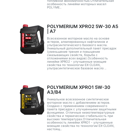
топливной экономичностью.Отличительная
особенность линейки моторных масел
POLYME..
POLYMERIUM XPRO2 5W-30 А5
| А7
Всесезонное моторное масло на основе
эстеров, алкилированных нафталинов и
ультрасинтетического базового масла.
Уникальный дополнительный пакет присадок
(уменьшение трения и повышение
смазывающих свойств, борьба с
отложениями всех видов).Особенность
линейки XPRO2 - улучшенные моющие
свойства по технологии EX-CLEAN,
ультрасинтетическое базовое масло ..
POLYMERIUM XPRO1 5W-30
A3/B4
Уникальное всесезонное синтетическое
моторное масло с добавлением эстеров.
Создано с применением современного
пакета присадок с улучшенными защитными
функциями. Отличные низкотемпературные
свойства и термическая стабильность при
высоких температурах.Отличительная
особенность линейки XPRO1 - улучшенные
моющие свойства по технологии EX-CLEAN,
настоящ..