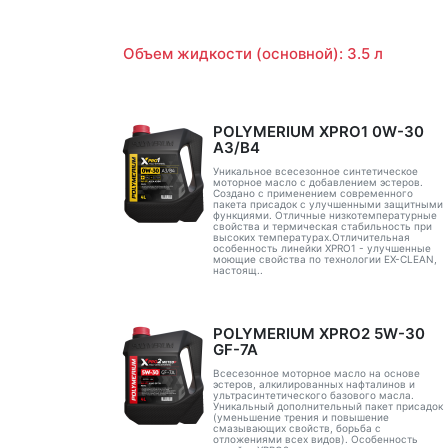
Объем жидкости (основной): 3.5 л
POLYMERIUM XPRO1 0W-30
A3/B4
Уникальное всесезонное синтетическое
моторное масло с добавлением эстеров.
Создано с применением современного
пакета присадок с улучшенными защитными
функциями. Отличные низкотемпературные
свойства и термическая стабильность при
высоких температурах.Отличительная
особенность линейки XPRO1 - улучшенные
моющие свойства по технологии EX-CLEAN,
настоящ..
POLYMERIUM XPRO2 5W-30
GF-7A
Всесезонное моторное масло на основе
эстеров, алкилированных нафталинов и
ультрасинтетического базового масла.
Уникальный дополнительный пакет присадок
(уменьшение трения и повышение
смазывающих свойств, борьба с
отложениями всех видов). Особенность