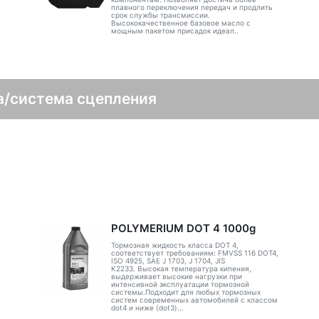
плавного переключения передач и продлить
срок службы трансмиссии.
Высококачественное базовое масло с
мощным пакетом присадок идеал..
а/система сцепления
POLYMERIUM DOT 4 1000g
Тормозная жидкость класса DOT 4,
соответствует требованиям: FMVSS 116 DOT4,
ISO 4925, SAE J 1703, J 1704, JIS
K2233. Высокая температура кипения,
выдерживает высокие нагрузки при
интенсивной эксплуатации тормозной
системы.Подходит для любых тормозных
систем современных автомобилей с классом
dot4 и ниже (dot3)...