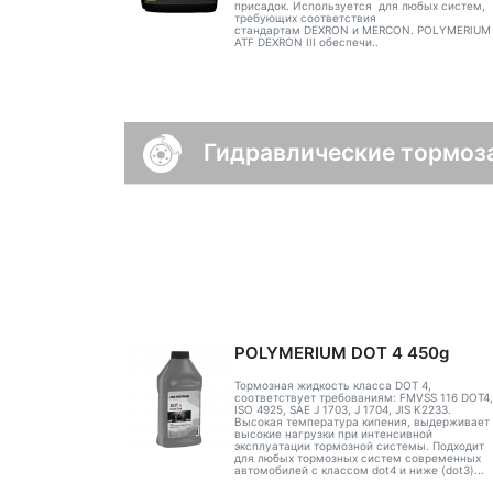
присадок. Используется для любых систем,
требующих соответствия
стандартам DEXRON и MERCON. POLYMERIUM
ATF DEXRON III обеспечи..
Гидравлические тормоз
POLYMERIUM DOT 4 450g
Тормозная жидкость класса DOT 4,
соответствует требованиям: FMVSS 116 DOT4,
ISO 4925, SAE J 1703, J 1704, JIS K2233.
Высокая температура кипения, выдерживает
высокие нагрузки при интенсивной
эксплуатации тормозной системы. Подходит
для любых тормозных систем современных
автомобилей с классом dot4 и ниже (dot3)...