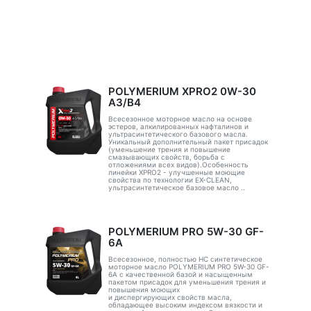
POLYMERIUM XPRO2 0W-30
A3/B4
Всесезонное моторное масло на основе
эстеров, алкилированных нафталинов и
ультрасинтетического базового масла.
Уникальный дополнительный пакет присадок
(уменьшение трения и повышение
смазывающих свойств, борьба с
отложениями всех видов).Особенность
линейки XPRO2 - улучшенные моющие
свойства по технологии EX-CLEAN,
ультрасинтетическое базовое масло ..
POLYMERIUM PRO 5W-30 GF-
6A
Всесезонное, полностью HC синтетическое
моторное масло POLYMERIUM PRO 5W-30 GF-
6A с качественной базой и насыщенным
пакетом присадок для уменьшения трения и
повышения моющих
и диспергирующих свойств масла,
обладающее высоким индексом вязкости и