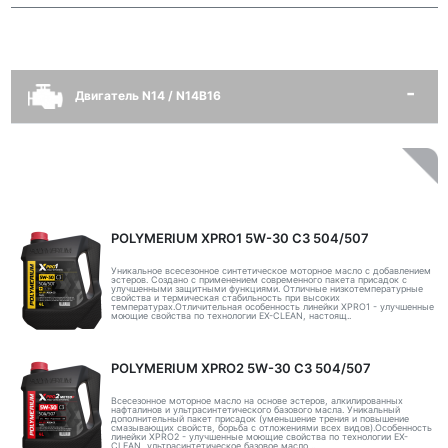
Двигатель N14 / N14B16
POLYMERIUM XPRO1 5W-30 C3 504/507
Уникальное всесезонное синтетическое моторное масло с добавлением
эстеров. Создано с применением современного пакета присадок с
улучшенными защитными функциями. Отличные низкотемпературные
свойства и термическая стабильность при высоких
температурах.Отличительная особенность линейки XPRO1 - улучшенные
моющие свойства по технологии EX-CLEAN, настоящ..
POLYMERIUM XPRO2 5W-30 C3 504/507
Всесезонное моторное масло на основе эстеров, алкилированных
нафталинов и ультрасинтетического базового масла. Уникальный
дополнительный пакет присадок (уменьшение трения и повышение
смазывающих свойств, борьба с отложениями всех видов).Особенность
линейки XPRO2 - улучшенные моющие свойства по технологии EX-
CLEAN, ультрасинтетическое базовое масло ..