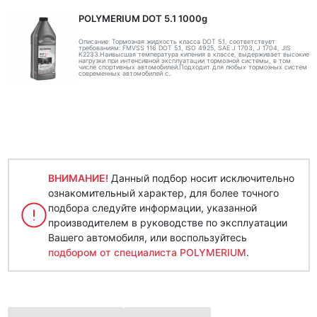
POLYMERIUM DOT 5.1 1000g
Описание: Тормозная жидкость класса DOT 5.1, соответствует
требованиям: FMVSS 116 DOT 5.1, ISO 4925, SAE J 1703, J 1704, JIS
K2233.Наивысшая температура кипения в классе, выдерживает высокие
нагрузки при интенсивной эксплуатации тормозной системы, в том
числе спортивных автомобилей.Подходит для любых тормозных систем
современных автомобилей с..
ВНИМАНИЕ!
Данный подбор носит исключительно
ознакомительный характер, для более точного
подбора следуйте информации, указанной
производителем в руководстве по эксплуатации
Вашего автомобиля, или воспользуйтесь
подбором от специалиста POLYMERIUM
.