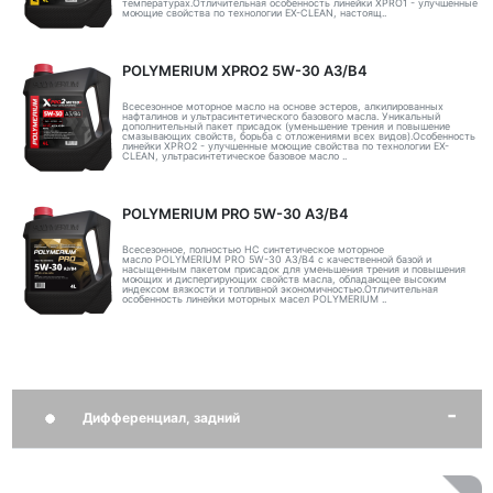
температурах.Отличительная особенность линейки XPRO1 - улучшенные
моющие свойства по технологии EX-CLEAN, настоящ..
POLYMERIUM XPRO2 5W-30 A3/B4
Всесезонное моторное масло на основе эстеров, алкилированных
нафталинов и ультрасинтетического базового масла. Уникальный
дополнительный пакет присадок (уменьшение трения и повышение
смазывающих свойств, борьба с отложениями всех видов).Особенность
линейки XPRO2 - улучшенные моющие свойства по технологии EX-
CLEAN, ультрасинтетическое базовое масло ..
POLYMERIUM PRO 5W-30 A3/B4
Всесезонное, полностью HC синтетическое моторное
масло POLYMERIUM PRO 5W-30 A3/B4 с качественной базой и
насыщенным пакетом присадок для уменьшения трения и повышения
моющих и диспергирующих свойств масла, обладающее высоким
индексом вязкости и топливной экономичностью.Отличительная
особенность линейки моторных масел POLYMERIUM ..
Дифференциал, задний