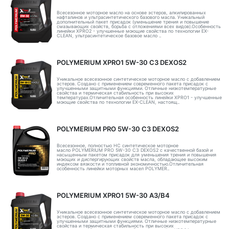
Всесезонное моторное масло на основе эстеров, алкилированных
нафталинов и ультрасинтетического базового масла. Уникальный
дополнительный пакет присадок (уменьшение трения и повышение
смазывающих свойств, борьба с отложениями всех видов).Особенность
линейки XPRO2 - улучшенные моющие свойства по технологии EX-
CLEAN, ультрасинтетическое базовое масло ..
POLYMERIUM XPRO1 5W-30 C3 DEXOS2
Уникальное всесезонное синтетическое моторное масло с добавлением
эстеров. Создано с применением современного пакета присадок с
улучшенными защитными функциями. Отличные низкотемпературные
свойства и термическая стабильность при высоких
температурах.Отличительная особенность линейки XPRO1 - улучшенные
моющие свойства по технологии EX-CLEAN, настоящ..
POLYMERIUM PRO 5W-30 C3 DEXOS2
Всесезонное, полностью HC синтетическое моторное
масло POLYMERIUM PRO 5W-30 C3 DEXOS2 с качественной базой и
насыщенным пакетом присадок для уменьшения трения и повышения
моющих и диспергирующих свойств масла, обладающее высоким
индексом вязкости и топливной экономичностью.Отличительная
особенность линейки моторных масел POLYMER..
POLYMERIUM XPRO1 5W-30 A3/B4
Уникальное всесезонное синтетическое моторное масло с добавлением
эстеров. Создано с применением современного пакета присадок с
улучшенными защитными функциями. Отличные низкотемпературные
свойства и термическая стабильность при высоких