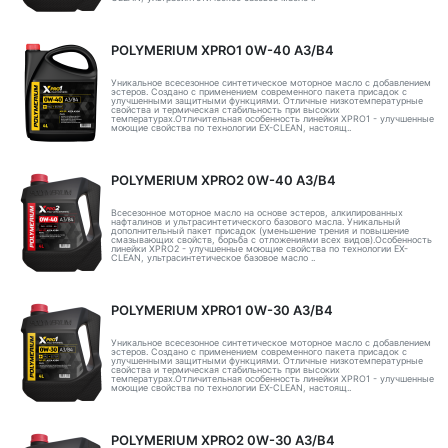
POLYMERIUM XPRO1 0W-40 A3/B4
Уникальное всесезонное синтетическое моторное масло с добавлением
эстеров. Создано с применением современного пакета присадок с
улучшенными защитными функциями. Отличные низкотемпературные
свойства и термическая стабильность при высоких
температурах.Отличительная особенность линейки XPRO1 - улучшенные
моющие свойства по технологии EX-CLEAN, настоящ..
POLYMERIUM XPRO2 0W-40 A3/B4
Всесезонное моторное масло на основе эстеров, алкилированных
нафталинов и ультрасинтетического базового масла. Уникальный
дополнительный пакет присадок (уменьшение трения и повышение
смазывающих свойств, борьба с отложениями всех видов).Особенность
линейки XPRO2 - улучшенные моющие свойства по технологии EX-
CLEAN, ультрасинтетическое базовое масло ..
POLYMERIUM XPRO1 0W-30 A3/B4
Уникальное всесезонное синтетическое моторное масло с добавлением
эстеров. Создано с применением современного пакета присадок с
улучшенными защитными функциями. Отличные низкотемпературные
свойства и термическая стабильность при высоких
температурах.Отличительная особенность линейки XPRO1 - улучшенные
моющие свойства по технологии EX-CLEAN, настоящ..
POLYMERIUM XPRO2 0W-30 A3/B4