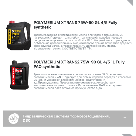
POLYMERIUM XTRANS 75W-90 GL 4/5 Fully
synthetic
Трансмиссионное синтетическое масло для узлов с повышенными
нагрузками. Подходит для любых трансмиссий, коробок передач,
редукторов и прочего с классом GL4 и GL5. Мощный пакет присадок и
добавление дополнительных модификаторов трения позволяют продлить
срок службы узлов, а также повысить долговечность масла.
Уменьшение трения. СООТВЕТСТВУЕТ ТР..
POLYMERIUM XTRANS2 75W-90 GL 4/5 1L Fully
PAO synthetic
Трансмиссионное синтетическое масло на основе ПАО, эстеровых
базовых масел и AN. Подходит для любых коробок передач с классами
GL 4/5 (и указанной вязкости) мостов, редукторов, и
т.д.Преимущества: Превосходные смазывающие свойства и
максимальная защита от износа.Использование ПАО и эстеровых
базовых масел дает огромное преимущество в до..
Гидравлическая система тормозов/сцепления,
DSC