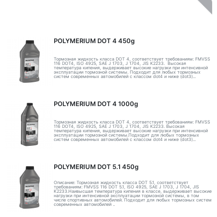
POLYMERIUM DOT 4 450g
Тормозная жидкость класса DOT 4, соответствует требованиям: FMVSS
116 DOT4, ISO 4925, SAE J 1703, J 1704, JIS K2233. Высокая
температура кипения, выдерживает высокие нагрузки при интенсивной
эксплуатации тормозной системы. Подходит для любых тормозных
систем современных автомобилей с классом dot4 и ниже (dot3)...
POLYMERIUM DOT 4 1000g
Тормозная жидкость класса DOT 4, соответствует требованиям: FMVSS
116 DOT4, ISO 4925, SAE J 1703, J 1704, JIS K2233. Высокая
температура кипения, выдерживает высокие нагрузки при интенсивной
эксплуатации тормозной системы.Подходит для любых тормозных
систем современных автомобилей с классом dot4 и ниже (dot3)...
POLYMERIUM DOT 5.1 450g
Описание: Тормозная жидкость класса DOT 5.1, соответствует
требованиям: FMVSS 116 DOT 5.1, ISO 4925, SAE J 1703, J 1704, JIS
K2233.Наивысшая температура кипения в классе, выдерживает высокие
нагрузки при интенсивной эксплуатации тормозной системы, в том
числе спортивных автомобилей. Подходит для любых тормозных систем
современных автомобилей ..