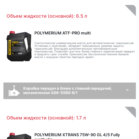
Объем жидкости (основной): 6.5 л
POLYMERIUM ATF-PRO multi
Синтетическое универсальное масло для автоматических трансмиссий.
Устойчиво к окислению, обладает повышенным уровнем защиты
трансмиссий, благодаря дополнительным противоизносным
компонентам. Позволяет достичь более плавного переключения передач
и продлить срок службы трансмиссии. Высококачественное базовое
масло с мощным пакетом присадок идеал..
Коробка передач в блоке с главной передачей,
механическая GS6-55BG 6/1
Объем жидкости (основной): 1.7 л
POLYMERIUM XTRANS 75W-90 GL 4/5 Fully