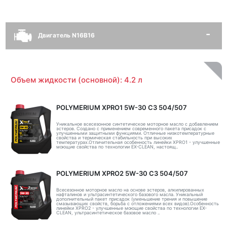
Двигатель N16B16
Объем жидкости (основной): 4.2 л
POLYMERIUM XPRO1 5W-30 C3 504/507
Уникальное всесезонное синтетическое моторное масло с добавлением
эстеров. Создано с применением современного пакета присадок с
улучшенными защитными функциями. Отличные низкотемпературные
свойства и термическая стабильность при высоких
температурах.Отличительная особенность линейки XPRO1 - улучшенные
моющие свойства по технологии EX-CLEAN, настоящ..
POLYMERIUM XPRO2 5W-30 C3 504/507
Всесезонное моторное масло на основе эстеров, алкилированных
нафталинов и ультрасинтетического базового масла. Уникальный
дополнительный пакет присадок (уменьшение трения и повышение
смазывающих свойств, борьба с отложениями всех видов).Особенность
линейки XPRO2 - улучшенные моющие свойства по технологии EX-
CLEAN, ультрасинтетическое базовое масло ..