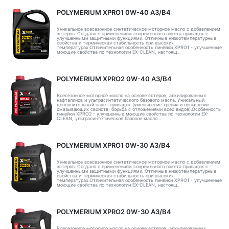
POLYMERIUM XPRO1 0W-40 A3/B4
Уникальное всесезонное синтетическое моторное масло с добавлением
эстеров. Создано с применением современного пакета присадок с
улучшенными защитными функциями. Отличные низкотемпературные
свойства и термическая стабильность при высоких
температурах.Отличительная особенность линейки XPRO1 - улучшенные
моющие свойства по технологии EX-CLEAN, настоящ..
POLYMERIUM XPRO2 0W-40 A3/B4
Всесезонное моторное масло на основе эстеров, алкилированных
нафталинов и ультрасинтетического базового масла. Уникальный
дополнительный пакет присадок (уменьшение трения и повышение
смазывающих свойств, борьба с отложениями всех видов).Особенность
линейки XPRO2 - улучшенные моющие свойства по технологии EX-
CLEAN, ультрасинтетическое базовое масло ..
POLYMERIUM XPRO1 0W-30 A3/B4
Уникальное всесезонное синтетическое моторное масло с добавлением
эстеров. Создано с применением современного пакета присадок с
улучшенными защитными функциями. Отличные низкотемпературные
свойства и термическая стабильность при высоких
температурах.Отличительная особенность линейки XPRO1 - улучшенные
моющие свойства по технологии EX-CLEAN, настоящ..
POLYMERIUM XPRO2 0W-30 A3/B4
Всесезонное моторное масло на основе эстеров, алкилированных