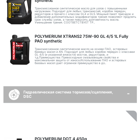
synthetic
Трансмиссионное синтетическое масло для узлов с повышенными
нагрузками. Подходит для любых трансмиссий, коробок передач,
редукторов и прочего с классом GL4 и GL5. Мощный пакет присадок и
добавление дополнительных модификаторов трения позволяют продлить
срок службы узлов, а также повысить долговечность масла.
Уменьшение трения. СООТВЕТСТВУЕТ ТР..
POLYMERIUM XTRANS2 75W-90 GL 4/5 1L Fully
PAO synthetic
Трансмиссионное синтетическое масло на основе ПАО, эстеровых
базовых масел и AN. Подходит для любых коробок передач с классами
GL 4/5 (и указанной вязкости) мостов, редукторов, и
т.д.Преимущества: Превосходные смазывающие свойства и
максимальная защита от износа.Использование ПАО и эстеровых
базовых масел дает огромное преимущество в до..
Гидравлическая система тормозов/сцепления,
DSC
POLYMERIUM DOT 4 450g