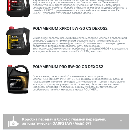
нафталинов и ультрасинтетического базового масла. Уникальный
дополнительный пакет присадок (уменьшение трения и повышение
смазывающих свойств, борьба с отложениями всех видов).Особенность
линейки XPRO2 - улучшенные моющие свойства по технологии EX-
CLEAN, ультрасинтетическое базовое масло ..
POLYMERIUM XPRO1 5W-30 C3 DEXOS2
Уникальное всесезонное синтетическое моторное масло с добавлением
эстеров. Создано с применением современного пакета присадок с
улучшенными защитными функциями. Отличные низкотемпературные
свойства и термическая стабильность при высоких
температурах.Отличительная особенность линейки XPRO1 - улучшенные
моющие свойства по технологии EX-CLEAN, настоящ..
POLYMERIUM PRO 5W-30 C3 DEXOS2
Всесезонное, полностью HC синтетическое моторное
масло POLYMERIUM PRO 5W-30 C3 DEXOS2 с качественной базой и
насыщенным пакетом присадок для уменьшения трения и повышения
моющих и диспергирующих свойств масла, обладающее высоким
индексом вязкости и топливной экономичностью.Отличительная
особенность линейки моторных масел POLYMER..
Коробка передач в блоке с главной передачей,
автоматическая GA6F21AW (Aisin) 6/1