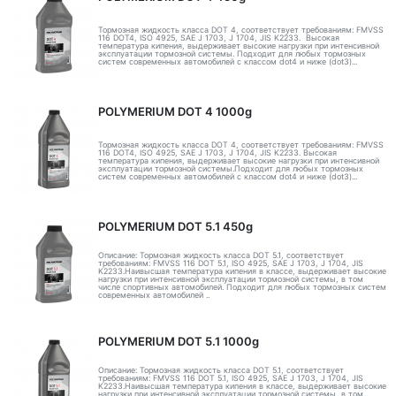
Тормозная жидкость класса DOT 4, соответствует требованиям: FMVSS
116 DOT4, ISO 4925, SAE J 1703, J 1704, JIS K2233. Высокая
температура кипения, выдерживает высокие нагрузки при интенсивной
эксплуатации тормозной системы. Подходит для любых тормозных
систем современных автомобилей с классом dot4 и ниже (dot3)...
POLYMERIUM DOT 4 1000g
Тормозная жидкость класса DOT 4, соответствует требованиям: FMVSS
116 DOT4, ISO 4925, SAE J 1703, J 1704, JIS K2233. Высокая
температура кипения, выдерживает высокие нагрузки при интенсивной
эксплуатации тормозной системы.Подходит для любых тормозных
систем современных автомобилей с классом dot4 и ниже (dot3)...
POLYMERIUM DOT 5.1 450g
Описание: Тормозная жидкость класса DOT 5.1, соответствует
требованиям: FMVSS 116 DOT 5.1, ISO 4925, SAE J 1703, J 1704, JIS
K2233.Наивысшая температура кипения в классе, выдерживает высокие
нагрузки при интенсивной эксплуатации тормозной системы, в том
числе спортивных автомобилей. Подходит для любых тормозных систем
современных автомобилей ..
POLYMERIUM DOT 5.1 1000g
Описание: Тормозная жидкость класса DOT 5.1, соответствует
требованиям: FMVSS 116 DOT 5.1, ISO 4925, SAE J 1703, J 1704, JIS
K2233.Наивысшая температура кипения в классе, выдерживает высокие
нагрузки при интенсивной эксплуатации тормозной системы, в том