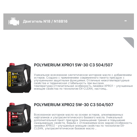
Двигатель N18 / N18B16
POLYMERIUM XPRO1 5W-30 C3 504/507
Уникальное всесезонное синтетическое моторное масло с добавлением
эстеров. Создано с применением современного пакета присадок с
улучшенными защитными функциями. Отличные низкотемпературные
свойства и термическая стабильность при высоких
температурах.Отличительная особенность линейки XPRO1 - улучшенные
моющие свойства по технологии EX-CLEAN, настоящ..
POLYMERIUM XPRO2 5W-30 C3 504/507
Всесезонное моторное масло на основе эстеров, алкилированных
нафталинов и ультрасинтетического базового масла. Уникальный
дополнительный пакет присадок (уменьшение трения и повышение
смазывающих свойств, борьба с отложениями всех видов).Особенность
линейки XPRO2 - улучшенные моющие свойства по технологии EX-
CLEAN, ультрасинтетическое базовое масло ..