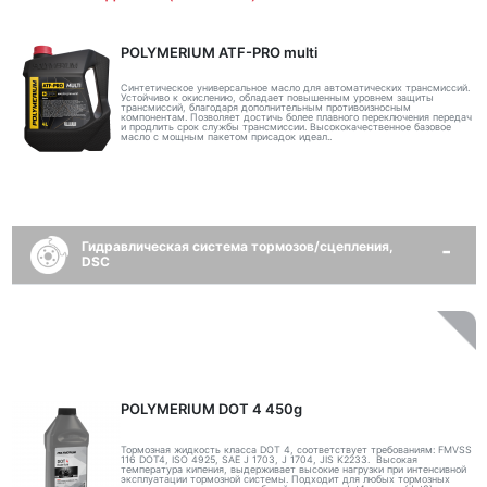
POLYMERIUM ATF-PRO multi
Синтетическое универсальное масло для автоматических трансмиссий.
Устойчиво к окислению, обладает повышенным уровнем защиты
трансмиссий, благодаря дополнительным противоизносным
компонентам. Позволяет достичь более плавного переключения передач
и продлить срок службы трансмиссии. Высококачественное базовое
масло с мощным пакетом присадок идеал..
Гидравлическая система тормозов/сцепления,
DSC
POLYMERIUM DOT 4 450g
Тормозная жидкость класса DOT 4, соответствует требованиям: FMVSS
116 DOT4, ISO 4925, SAE J 1703, J 1704, JIS K2233. Высокая
температура кипения, выдерживает высокие нагрузки при интенсивной
эксплуатации тормозной системы. Подходит для любых тормозных