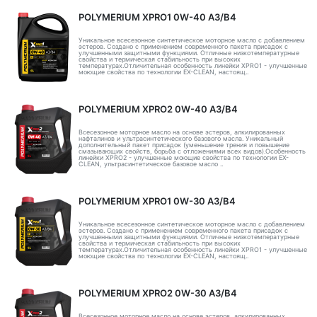
POLYMERIUM XPRO1 0W-40 A3/B4
Уникальное всесезонное синтетическое моторное масло с добавлением
эстеров. Создано с применением современного пакета присадок с
улучшенными защитными функциями. Отличные низкотемпературные
свойства и термическая стабильность при высоких
температурах.Отличительная особенность линейки XPRO1 - улучшенные
моющие свойства по технологии EX-CLEAN, настоящ..
POLYMERIUM XPRO2 0W-40 A3/B4
Всесезонное моторное масло на основе эстеров, алкилированных
нафталинов и ультрасинтетического базового масла. Уникальный
дополнительный пакет присадок (уменьшение трения и повышение
смазывающих свойств, борьба с отложениями всех видов).Особенность
линейки XPRO2 - улучшенные моющие свойства по технологии EX-
CLEAN, ультрасинтетическое базовое масло ..
POLYMERIUM XPRO1 0W-30 A3/B4
Уникальное всесезонное синтетическое моторное масло с добавлением
эстеров. Создано с применением современного пакета присадок с
улучшенными защитными функциями. Отличные низкотемпературные
свойства и термическая стабильность при высоких
температурах.Отличительная особенность линейки XPRO1 - улучшенные
моющие свойства по технологии EX-CLEAN, настоящ..
POLYMERIUM XPRO2 0W-30 A3/B4
Всесезонное моторное масло на основе эстеров, алкилированных