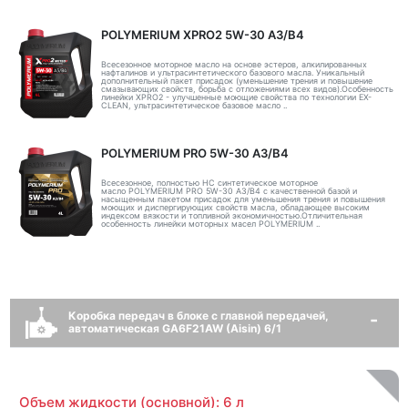
POLYMERIUM XPRO2 5W-30 A3/B4
Всесезонное моторное масло на основе эстеров, алкилированных
нафталинов и ультрасинтетического базового масла. Уникальный
дополнительный пакет присадок (уменьшение трения и повышение
смазывающих свойств, борьба с отложениями всех видов).Особенность
линейки XPRO2 - улучшенные моющие свойства по технологии EX-
CLEAN, ультрасинтетическое базовое масло ..
POLYMERIUM PRO 5W-30 A3/B4
Всесезонное, полностью HC синтетическое моторное
масло POLYMERIUM PRO 5W-30 A3/B4 с качественной базой и
насыщенным пакетом присадок для уменьшения трения и повышения
моющих и диспергирующих свойств масла, обладающее высоким
индексом вязкости и топливной экономичностью.Отличительная
особенность линейки моторных масел POLYMERIUM ..
Коробка передач в блоке с главной передачей,
автоматическая GA6F21AW (Aisin) 6/1
Объем жидкости (основной): 6 л