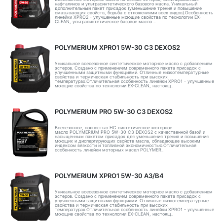
нафталинов и ультрасинтетического базового масла. Уникальный
дополнительный пакет присадок (уменьшение трения и повышение
смазывающих свойств, борьба с отложениями всех видов).Особенность
линейки XPRO2 - улучшенные моющие свойства по технологии EX-
CLEAN, ультрасинтетическое базовое масло ..
POLYMERIUM XPRO1 5W-30 C3 DEXOS2
Уникальное всесезонное синтетическое моторное масло с добавлением
эстеров. Создано с применением современного пакета присадок с
улучшенными защитными функциями. Отличные низкотемпературные
свойства и термическая стабильность при высоких
температурах.Отличительная особенность линейки XPRO1 - улучшенные
моющие свойства по технологии EX-CLEAN, настоящ..
POLYMERIUM PRO 5W-30 C3 DEXOS2
Всесезонное, полностью HC синтетическое моторное
масло POLYMERIUM PRO 5W-30 C3 DEXOS2 с качественной базой и
насыщенным пакетом присадок для уменьшения трения и повышения
моющих и диспергирующих свойств масла, обладающее высоким
индексом вязкости и топливной экономичностью.Отличительная
особенность линейки моторных масел POLYMER..
POLYMERIUM XPRO1 5W-30 A3/B4
Уникальное всесезонное синтетическое моторное масло с добавлением
эстеров. Создано с применением современного пакета присадок с
улучшенными защитными функциями. Отличные низкотемпературные
свойства и термическая стабильность при высоких
температурах.Отличительная особенность линейки XPRO1 - улучшенные
моющие свойства по технологии EX-CLEAN, настоящ..