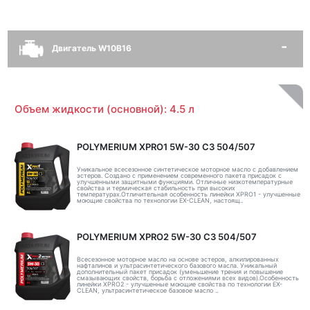
Двигатель W10B16
Объем жидкости (основной): 4.5 л
POLYMERIUM XPRO1 5W-30 C3 504/507
Уникальное всесезонное синтетическое моторное масло с добавлением
эстеров. Создано с применением современного пакета присадок с
улучшенными защитными функциями. Отличные низкотемпературные
свойства и термическая стабильность при высоких
температурах.Отличительная особенность линейки XPRO1 - улучшенные
моющие свойства по технологии EX-CLEAN, настоящ..
POLYMERIUM XPRO2 5W-30 C3 504/507
Всесезонное моторное масло на основе эстеров, алкилированных
нафталинов и ультрасинтетического базового масла. Уникальный
дополнительный пакет присадок (уменьшение трения и повышение
смазывающих свойств, борьба с отложениями всех видов).Особенность
линейки XPRO2 - улучшенные моющие свойства по технологии EX-
CLEAN, ультрасинтетическое базовое масло ..