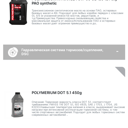
PAO synthetic
Трансмиссионное синтетическое масло на основе ПАО, эстеровых
базовых масел и AN. Подходит для любых коробок передач с классами
GL 4/5 (и указанной вязкости) мостов, редукторов, и
т.д.Преимущества: Превосходные смазывающие свойства и
максимальная защита от износа.Использование ПАО и эстеровых
базовых масел дает огромное преимущество в до..
Гидравлическая система тормозов/сцепления,
DSC
POLYMERIUM DOT 5.1 450g
Описание: Тормозная жидкость класса DOT 5.1, соответствует
требованиям: FMVSS 116 DOT 5.1, ISO 4925, SAE J 1703, J 1704, JIS
K2233.Наивысшая температура кипения в классе, выдерживает высокие
нагрузки при интенсивной эксплуатации тормозной системы, в том
числе спортивных автомобилей. Подходит для любых тормозных систем
современных автомобилей ..