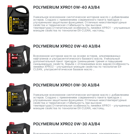
POLYMERIUM XPRO1 0W-40 A3/B4
Уникальное всесезонное синтетическое моторное масло с добавлением
эстеров. Создано с применением современного пакета присадок с
улучшенными защитными функциями. Отличные низкотемпературные
свойства и термическая стабильность при высоких
температурах.Отличительная особенность линейки XPRO1 - улучшенные
моющие свойства по технологии EX-CLEAN, настоящ..
POLYMERIUM XPRO2 0W-40 A3/B4
Всесезонное моторное масло на основе эстеров, алкилированных
нафталинов и ультрасинтетического базового масла. Уникальный
дополнительный пакет присадок (уменьшение трения и повышение
смазывающих свойств, борьба с отложениями всех видов).Особенность
линейки XPRO2 - улучшенные моющие свойства по технологии EX-
CLEAN, ультрасинтетическое базовое масло ..
POLYMERIUM XPRO1 0W-30 A3/B4
Уникальное всесезонное синтетическое моторное масло с добавлением
эстеров. Создано с применением современного пакета присадок с
улучшенными защитными функциями. Отличные низкотемпературные
свойства и термическая стабильность при высоких
температурах.Отличительная особенность линейки XPRO1 - улучшенные
моющие свойства по технологии EX-CLEAN, настоящ..
POLYMERIUM XPRO2 0W-30 A3/B4
Всесезонное моторное масло на основе эстеров, алкилированных