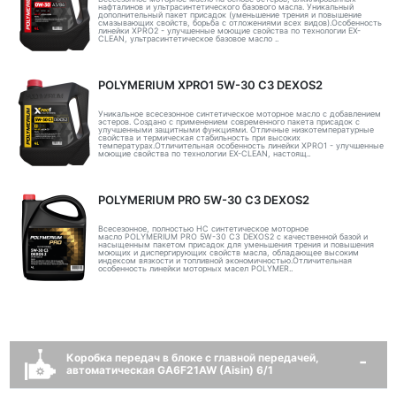
нафталинов и ультрасинтетического базового масла. Уникальный
дополнительный пакет присадок (уменьшение трения и повышение
смазывающих свойств, борьба с отложениями всех видов).Особенность
линейки XPRO2 - улучшенные моющие свойства по технологии EX-
CLEAN, ультрасинтетическое базовое масло ..
POLYMERIUM XPRO1 5W-30 C3 DEXOS2
Уникальное всесезонное синтетическое моторное масло с добавлением
эстеров. Создано с применением современного пакета присадок с
улучшенными защитными функциями. Отличные низкотемпературные
свойства и термическая стабильность при высоких
температурах.Отличительная особенность линейки XPRO1 - улучшенные
моющие свойства по технологии EX-CLEAN, настоящ..
POLYMERIUM PRO 5W-30 C3 DEXOS2
Всесезонное, полностью HC синтетическое моторное
масло POLYMERIUM PRO 5W-30 C3 DEXOS2 с качественной базой и
насыщенным пакетом присадок для уменьшения трения и повышения
моющих и диспергирующих свойств масла, обладающее высоким
индексом вязкости и топливной экономичностью.Отличительная
особенность линейки моторных масел POLYMER..
Коробка передач в блоке с главной передачей,
автоматическая GA6F21AW (Aisin) 6/1