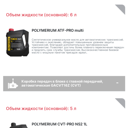
Объем жидкости (основной): 6 л
POLYMERIUM ATF-PRO multi
Синтетическое универсальное масло для автоматических трансмиссий.
Устойчиво к окислению, обладает повышенным уровнем защиты
трансмиссий, благодаря дополнительным противоизносным
компонентам. Позволяет достичь более плавного переключения передач
и продлить срок службы трансмиссии. Высококачественное базовое
масло с мощным пакетом присадок идеал..
Коробка передач в блоке с главной передачей,
автоматическая GACVT16Z (CVT)
Объем жидкости (основной): 5 л
POLYMERIUM CVT-PRO NS2 1L