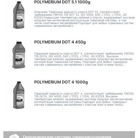
POLYMERIUM DOT 5.1 1000g
Описание: Тормозная жидкость класса DOT 5.1, соответствует
требованиям: FMVSS 116 DOT 5.1, ISO 4925, SAE J 1703, J 1704, JIS
K2233.Наивысшая температура кипения в классе, выдерживает высокие
нагрузки при интенсивной эксплуатации тормозной системы, в том
числе спортивных автомобилей.Подходит для любых тормозных систем
современных автомобилей с..
POLYMERIUM DOT 4 450g
Тормозная жидкость класса DOT 4, соответствует требованиям: FMVSS
116 DOT4, ISO 4925, SAE J 1703, J 1704, JIS K2233. Высокая
температура кипения, выдерживает высокие нагрузки при интенсивной
эксплуатации тормозной системы. Подходит для любых тормозных
систем современных автомобилей с классом dot4 и ниже (dot3)...
POLYMERIUM DOT 4 1000g
Тормозная жидкость класса DOT 4, соответствует требованиям: FMVSS
116 DOT4, ISO 4925, SAE J 1703, J 1704, JIS K2233. Высокая
температура кипения, выдерживает высокие нагрузки при интенсивной
эксплуатации тормозной системы.Подходит для любых тормозных
систем современных автомобилей с классом dot4 и ниже (dot3)...
Гидравлические системы тормозов/сцепления,