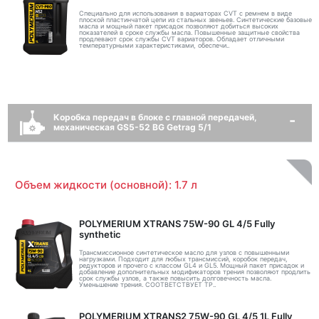
Специально для использования в вариаторах CVT с ремнем в виде
плоской пластинчатой цепи из стальных звеньев. Синтетические базовые
масла и мощный пакет присадок позволяют добиться высоких
показателей в сроке службы масла. Повышенные защитные свойства
продлевают срок службы CVT вариаторов. Обладает отличными
температурными характеристиками, обеспечи..
Коробка передач в блоке с главной передачей,
механическая GS5-52 BG Getrag 5/1
Объем жидкости (основной): 1.7 л
POLYMERIUM XTRANS 75W-90 GL 4/5 Fully
synthetic
Трансмиссионное синтетическое масло для узлов с повышенными
нагрузками. Подходит для любых трансмиссий, коробок передач,
редукторов и прочего с классом GL4 и GL5. Мощный пакет присадок и
добавление дополнительных модификаторов трения позволяют продлить
срок службы узлов, а также повысить долговечность масла.
Уменьшение трения. СООТВЕТСТВУЕТ ТР..
POLYMERIUM XTRANS2 75W-90 GL 4/5 1L Fully