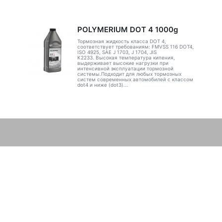
POLYMERIUM DOT 4 1000g
Тормозная жидкость класса DOT 4,
соответствует требованиям: FMVSS 116 DOT4,
ISO 4925, SAE J 1703, J 1704, JIS
K2233. Высокая температура кипения,
выдерживает высокие нагрузки при
интенсивной эксплуатации тормозной
системы.Подходит для любых тормозных
систем современных автомобилей с классом
dot4 и ниже (dot3)...