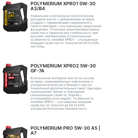
POLYMERIUM XPRO1 0W-30
A3/B4
Уникальное всесезонное синтетическое
моторное масло с добавлением эстеров.
Создано с применением современного
пакета присадок с улучшенными защитными
функциями. Отличные низкотемпературные
свойства и термическая стабильность при
высоких температурах.Отличительная
особенность линейки XPRO1 - улучшенные
моющие свойства по технологии EX-CLEAN,
настоящ..
POLYMERIUM XPRO2 5W-30
GF-7A
Всесезонное моторное масло на основе
эстеров, алкилированных нафталинов и
ультрасинтетического базового масла.
Уникальный дополнительный пакет присадок
(уменьшение трения и повышение
смазывающих свойств, борьба с
отложениями всех видов). Особенность
линейки XPRO2 - улучшенные моющие
свойства по технологии EX-CLEAN,
ультрасинтетическое базовое масл..
POLYMERIUM PRO 5W-30 A5 |
А7