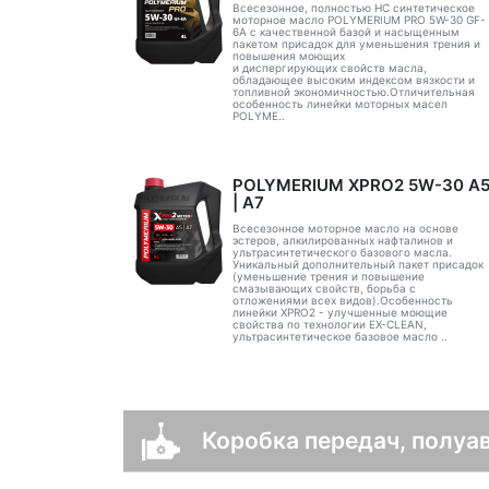
Всесезонное, полностью HC синтетическое
моторное масло POLYMERIUM PRO 5W-30 GF-
6A с качественной базой и насыщенным
пакетом присадок для уменьшения трения и
повышения моющих
и диспергирующих свойств масла,
обладающее высоким индексом вязкости и
топливной экономичностью.Отличительная
особенность линейки моторных масел
POLYME..
POLYMERIUM XPRO2 5W-30 А
| А7
Всесезонное моторное масло на основе
эстеров, алкилированных нафталинов и
ультрасинтетического базового масла.
Уникальный дополнительный пакет присадок
(уменьшение трения и повышение
смазывающих свойств, борьба с
отложениями всех видов).Особенность
линейки XPRO2 - улучшенные моющие
свойства по технологии EX-CLEAN,
ультрасинтетическое базовое масло ..
Коробка передач, полуа