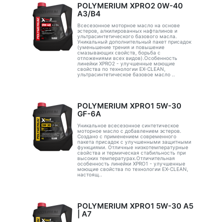
POLYMERIUM XPRO2 0W-40
A3/B4
Всесезонное моторное масло на основе
эстеров, алкилированных нафталинов и
ультрасинтетического базового масла.
Уникальный дополнительный пакет присадок
(уменьшение трения и повышение
смазывающих свойств, борьба с
отложениями всех видов).Особенность
линейки XPRO2 - улучшенные моющие
свойства по технологии EX-CLEAN,
ультрасинтетическое базовое масло ..
POLYMERIUM XPRO1 5W-30
GF-6A
Уникальное всесезонное синтетическое
моторное масло с добавлением эстеров.
Создано с применением современного
пакета присадок с улучшенными защитными
функциями. Отличные низкотемпературные
свойства и термическая стабильность при
высоких температурах.Отличительная
особенность линейки XPRO1 - улучшенные
моющие свойства по технологии EX-CLEAN,
настоящ..
POLYMERIUM XPRO1 5W-30 А5
| А7