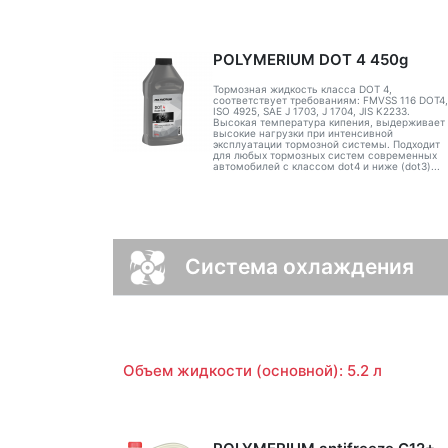
POLYMERIUM DOT 4 450g
Тормозная жидкость класса DOT 4,
соответствует требованиям: FMVSS 116 DOT4,
ISO 4925, SAE J 1703, J 1704, JIS K2233.
Высокая температура кипения, выдерживает
высокие нагрузки при интенсивной
эксплуатации тормозной системы. Подходит
для любых тормозных систем современных
автомобилей с классом dot4 и ниже (dot3)...
Система охлаждения
Объем жидкости (основной): 5.2 л