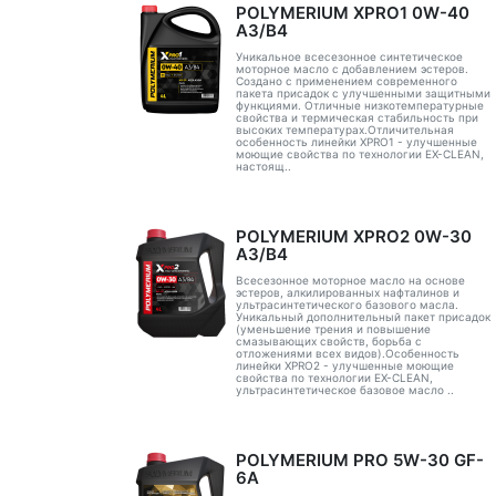
POLYMERIUM XPRO1 0W-40
A3/B4
Уникальное всесезонное синтетическое
моторное масло с добавлением эстеров.
Создано с применением современного
пакета присадок с улучшенными защитными
функциями. Отличные низкотемпературные
свойства и термическая стабильность при
высоких температурах.Отличительная
особенность линейки XPRO1 - улучшенные
моющие свойства по технологии EX-CLEAN,
настоящ..
POLYMERIUM XPRO2 0W-30
A3/B4
Всесезонное моторное масло на основе
эстеров, алкилированных нафталинов и
ультрасинтетического базового масла.
Уникальный дополнительный пакет присадок
(уменьшение трения и повышение
смазывающих свойств, борьба с
отложениями всех видов).Особенность
линейки XPRO2 - улучшенные моющие
свойства по технологии EX-CLEAN,
ультрасинтетическое базовое масло ..
POLYMERIUM PRO 5W-30 GF-
6A