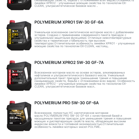
смазывающих свойств, борьба с отложениями всех видов).Особенность
линейки XPRO2 - улучшенные моющие свойства по технологии EX-
CLEAN, ультрасинтетическое базовое масло ..
POLYMERIUM XPRO1 5W-30 GF-6A
Уникальное всесезонное синтетическое моторное масло с добавлением
эстеров. Создано с применением современного пакета присадок с
улучшенными защитными функциями. Отличные низкотемпературные
свойства и термическая стабильность при высоких
температурах.Отличительная особенность линейки XPRO1 - улучшенные
моющие свойства по технологии EX-CLEAN, настоящ..
POLYMERIUM XPRO2 5W-30 GF-7A
Всесезонное моторное масло на основе эстеров, алкилированных
нафталинов и ультрасинтетического базового масла. Уникальный
дополнительный пакет присадок (уменьшение трения и повышение
смазывающих свойств, борьба с отложениями всех видов). Особенность
линейки XPRO2 - улучшенные моющие свойства по технологии EX-
CLEAN, ультрасинтетическое базовое масл..
POLYMERIUM PRO 5W-30 GF-6A
Всесезонное, полностью HC синтетическое моторное
масло POLYMERIUM PRO 5W-30 GF-6A с качественной базой и
насыщенным пакетом присадок для уменьшения трения и повышения
моющих и диспергирующих свойств масла, обладающее высоким
индексом вязкости и топливной экономичностью.Отличительная
особенность линейки моторных масел POLYME..