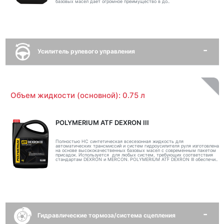
базовых масел дает огромное преимущество в до..
Усилитель рулевого управления
Объем жидкости (основной): 0.75 л
POLYMERIUM ATF DEXRON III
Полностью НС синтетическая всесезонная жидкость для
автоматических трансмиссий и систем гидроусилителя руля изготовлена
на основе высококачественных базовых масел с современным пакетом
присадок. Используется для любых систем, требующих соответствия
стандартам DEXRON и MERCON. POLYMERIUM ATF DEXRON III обеспечи..
Гидравлические тормоза/система сцепления