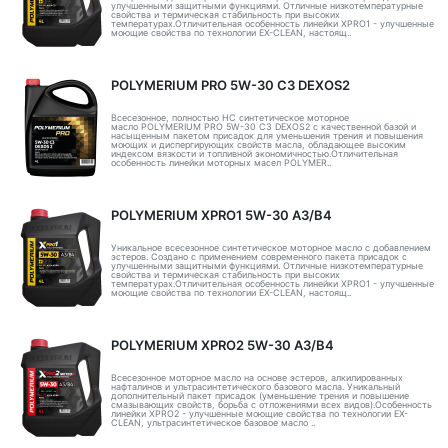
улучшенными защитными функциями. Отличные низкотемпературные
свойства и термическая стабильность при высоких
температурах.Отличительная особенность линейки XPRO1 - улучшенные
моющие свойства по технологии EX-CLEAN, настоящ..
POLYMERIUM PRO 5W-30 C3 DEXOS2
Всесезонное, полностью HC синтетическое моторное
масло POLYMERIUM PRO 5W-30 C3 DEXOS2 с качественной базой и
насыщенным пакетом присадок для уменьшения трения и повышения
моющих и диспергирующих свойств масла, обладающее высоким
индексом вязкости и топливной экономичностью.Отличительная
особенность линейки моторных масел POLYMER..
POLYMERIUM XPRO1 5W-30 A3/B4
Уникальное всесезонное синтетическое моторное масло с добавлением
эстеров. Создано с применением современного пакета присадок с
улучшенными защитными функциями. Отличные низкотемпературные
свойства и термическая стабильность при высоких
температурах.Отличительная особенность линейки XPRO1 - улучшенные
моющие свойства по технологии EX-CLEAN, настоящ..
POLYMERIUM XPRO2 5W-30 A3/B4
Всесезонное моторное масло на основе эстеров, алкилированных
нафталинов и ультрасинтетического базового масла. Уникальный
дополнительный пакет присадок (уменьшение трения и повышение
смазывающих свойств, борьба с отложениями всех видов).Особенность
линейки XPRO2 - улучшенные моющие свойства по технологии EX-
CLEAN, ультрасинтетическое базовое масло ..