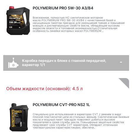
POLYMERIUM PRO 5W-30 A3/B4
Всесезонное, полностью HC синтетическое моторное
масло POLYMERIUM PRO 5W-30 A3/B4 с качественной базой и
насыщенным пакетом присадок для уменьшения трения и повышения
моющих и диспергирующих свойств масла, обладающее высоким
индексом вязкости и топливной экономичностью.Отличительная
особенность линейки моторных масел POLYMERIUM ..
Коробка передач в блоке с главной передачей,
вариатор 1/1
Объем жидкости (основной): 4.5 л
POLYMERIUM CVT-PRO NS2 1L
Специально для использования в вариаторах CVT с ремнем в виде
плоской пластинчатой цепи из стальных звеньев. Синтетические базовые
масла и мощный пакет присадок позволяют добиться высоких
показателей в сроке службы масла. Повышенные защитные свойства
продлевают срок службы CVT вариаторов. Обладает отличными
температурными характеристиками, обеспечи..