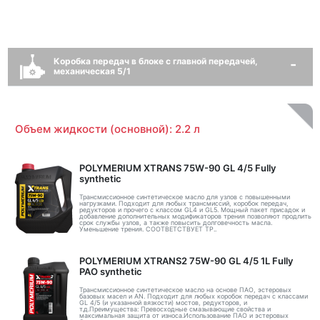
Коробка передач в блоке с главной передачей,
механическая 5/1
Объем жидкости (основной): 2.2 л
POLYMERIUM XTRANS 75W-90 GL 4/5 Fully
synthetic
Трансмиссионное синтетическое масло для узлов с повышенными
нагрузками. Подходит для любых трансмиссий, коробок передач,
редукторов и прочего с классом GL4 и GL5. Мощный пакет присадок и
добавление дополнительных модификаторов трения позволяют продлить
срок службы узлов, а также повысить долговечность масла.
Уменьшение трения. СООТВЕТСТВУЕТ ТР..
POLYMERIUM XTRANS2 75W-90 GL 4/5 1L Fully
PAO synthetic
Трансмиссионное синтетическое масло на основе ПАО, эстеровых
базовых масел и AN. Подходит для любых коробок передач с классами
GL 4/5 (и указанной вязкости) мостов, редукторов, и
т.д.Преимущества: Превосходные смазывающие свойства и
максимальная защита от износа.Использование ПАО и эстеровых