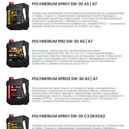
POLYMERIUM XPRO1 5W-30 А5 | А7
Уникальное всесезонное синтетическое моторное масло с добавлением
эстеров. Создано с применением современного пакета присадок с
улучшенными защитными функциями. Отличные низкотемпературные
свойства и термическая стабильность при высоких
температурах.Отличительная особенность линейки XPRO1 - улучшенные
моющие свойства по технологии EX-CLEAN, настоящ..
POLYMERIUM PRO 5W-30 A5 | А7
Всесезонное, полностью HC синтетическое моторное
масло POLYMERIUM PRO 5W-30 A5 | А7 с качественной базой и
насыщенным пакетом присадок для уменьшения трения и повышения
моющих и диспергирующих свойств масла, обладающее высоким
индексом вязкости и топливной экономичностью.Отличительная
особенность линейки моторных масел POLY..
POLYMERIUM XPRO2 5W-30 А5 | А7
Всесезонное моторное масло на основе эстеров, алкилированных
нафталинов и ультрасинтетического базового масла. Уникальный
дополнительный пакет присадок (уменьшение трения и повышение
смазывающих свойств, борьба с отложениями всех видов).Особенность
линейки XPRO2 - улучшенные моющие свойства по технологии EX-
CLEAN, ультрасинтетическое базовое масло ..
POLYMERIUM XPRO1 5W-30 C3 DEXOS2
Уникальное всесезонное синтетическое моторное масло с добавлением
эстеров. Создано с применением современного пакета присадок с