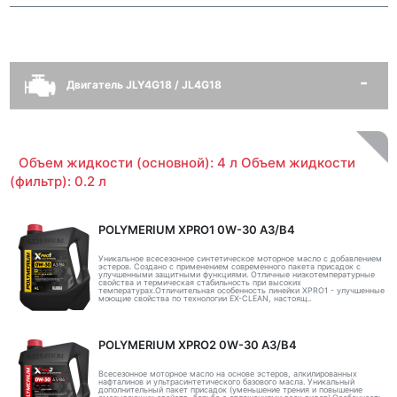
Двигатель JLY4G18 / JL4G18
Объем жидкости (основной): 4 л Объем жидкости
(фильтр): 0.2 л
POLYMERIUM XPRO1 0W-30 A3/B4
Уникальное всесезонное синтетическое моторное масло с добавлением
эстеров. Создано с применением современного пакета присадок с
улучшенными защитными функциями. Отличные низкотемпературные
свойства и термическая стабильность при высоких
температурах.Отличительная особенность линейки XPRO1 - улучшенные
моющие свойства по технологии EX-CLEAN, настоящ..
POLYMERIUM XPRO2 0W-30 A3/B4
Всесезонное моторное масло на основе эстеров, алкилированных
нафталинов и ультрасинтетического базового масла. Уникальный
дополнительный пакет присадок (уменьшение трения и повышение