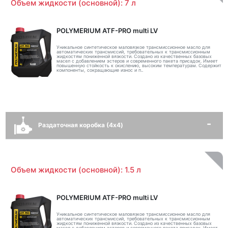
Объем жидкости (основной): 7 л
POLYMERIUM ATF-PRO multi LV
Уникальное синтетическое маловязкое трансмиссионное масло для
автоматических трансмиссий, требовательных к трансмиссионным
жидкостям пониженной вязкости. Создано из качественных базовых
масел с добавлением эстеров и современного пакета присадок. Имеет
повышенную стойкость к окислению, высоким температурам. Содержит
компоненты, сокращающие износ и п..
Раздаточная коробка (4x4)
Объем жидкости (основной): 1.5 л
POLYMERIUM ATF-PRO multi LV
Уникальное синтетическое маловязкое трансмиссионное масло для
автоматических трансмиссий, требовательных к трансмиссионным
жидкостям пониженной вязкости. Создано из качественных базовых
масел с добавлением эстеров и современного пакета присадок. Имеет