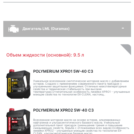
Двигатель LML (Duramax)
Объем жидкости (основной): 9.5 л
POLYMERIUM XPRO1 5W-40 C3
Уникальное всесезонное синтетическое моторное масло с добавлением
эстеров. Создано с применением современного пакета присадок с
улучшенными защитными функциями. Отличные низкотемпературные
свойства и термическая стабильность при высоких
температурах.Отличительная особенность линейки XPRO1 - улучшенные
моющие свойства по технологии EX-CLEAN, настоящ..
POLYMERIUM XPRO2 5W-40 C3
Всесезонное моторное масло на основе эстеров, алкилированных
нафталинов и ультрасинтетического базового масла. Уникальный
дополнительный пакет присадок (уменьшение трения и повышение
смазывающих свойств, борьба с отложениями всех видов).Особенность
линейки XPRO2 - улучшенные моющие свойства по технологии EX-
CLEAN, ультрасинтетическое базовое масло ..