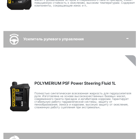
повышенную стойкость к окислению, высоким температурам. Содержит
компоненты, сокращающие износ и п..
Усилитель рулевого управления
POLYMERIUM PSF Power Steering Fluid 1L
Полностью синтетическая всесезонная жидкость для гидроусилителя
руля. Изготовлена на основе высококачественных базовых масел,
современного пакета присадок и ингибиторов коррозии. Гарантирует
стабильную работу гидравлической системы, защиту от
пенообразования, износа и коррозии, высокую защиту от окисления,
слаженную работу сцепления при экстремальн..