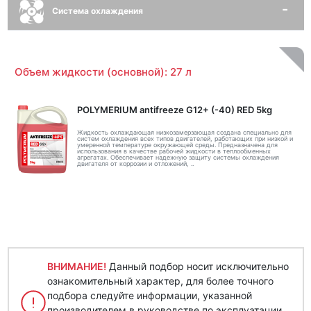
Система охлаждения
Объем жидкости (основной): 27 л
POLYMERIUM antifreeze G12+ (-40) RED 5kg
Жидкость охлаждающая низкозамерзающая создана специально для
систем охлаждения всех типов двигателей, работающих при низкой и
умеренной температуре окружающей среды. Предназначена для
использования в качестве рабочей жидкости в теплообменных
агрегатах. Обеспечивает надежную защиту системы охлаждения
двигателя от коррозии и отложений, ..
ВНИМАНИЕ!
Данный подбор носит исключительно
ознакомительный характер, для более точного
подбора следуйте информации, указанной
производителем в руководстве по эксплуатации