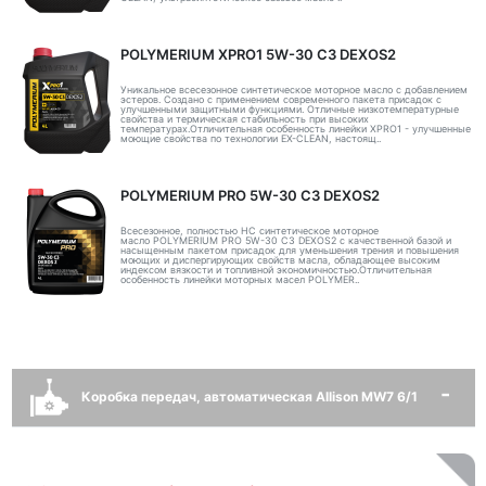
POLYMERIUM XPRO1 5W-30 C3 DEXOS2
Уникальное всесезонное синтетическое моторное масло с добавлением
эстеров. Создано с применением современного пакета присадок с
улучшенными защитными функциями. Отличные низкотемпературные
свойства и термическая стабильность при высоких
температурах.Отличительная особенность линейки XPRO1 - улучшенные
моющие свойства по технологии EX-CLEAN, настоящ..
POLYMERIUM PRO 5W-30 C3 DEXOS2
Всесезонное, полностью HC синтетическое моторное
масло POLYMERIUM PRO 5W-30 C3 DEXOS2 с качественной базой и
насыщенным пакетом присадок для уменьшения трения и повышения
моющих и диспергирующих свойств масла, обладающее высоким
индексом вязкости и топливной экономичностью.Отличительная
особенность линейки моторных масел POLYMER..
Коробка передач, автоматическая Allison MW7 6/1