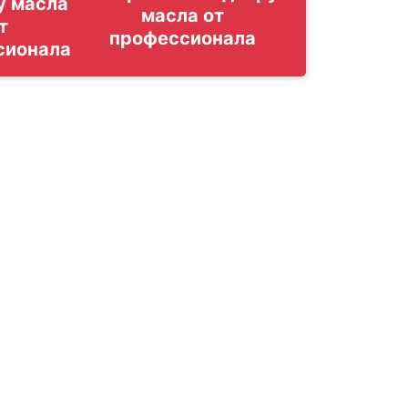
у масла
т
сионала