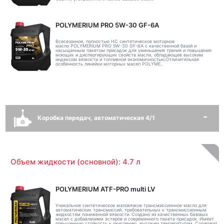
POLYMERIUM PRO 5W-30 GF-6A
Всесезонное, полностью HC синтетическое моторное
масло POLYMERIUM PRO 5W-30 GF-6A с качественной базой и
насыщенным пакетом присадок для уменьшения трения и повышения
моющих и диспергирующих свойств масла, обладающее высоким
индексом вязкости и топливной экономичностью.Отличительная
особенность линейки моторных масел POLYME..
Коробка передач, автоматическая 4/1
Объем жидкости (основной): 4.7 л
POLYMERIUM ATF-PRO multi LV
Уникальное синтетическое маловязкое трансмиссионное масло для
автоматических трансмиссий, требовательных к трансмиссионным
жидкостям пониженной вязкости. Создано из качественных базовых
масел с добавлением эстеров и современного пакета присадок. Имеет
повышенную стойкость к окислению, высоким температурам. Содержит