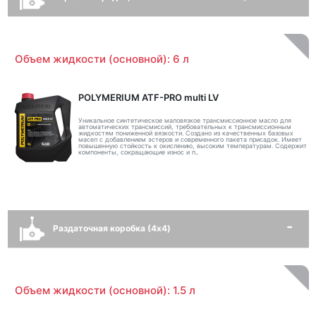
Объем жидкости (основной): 6 л
POLYMERIUM ATF-PRO multi LV
Уникальное синтетическое маловязкое трансмиссионное масло для
автоматических трансмиссий, требовательных к трансмиссионным
жидкостям пониженной вязкости. Создано из качественных базовых
масел с добавлением эстеров и современного пакета присадок. Имеет
повышенную стойкость к окислению, высоким температурам. Содержит
компоненты, сокращающие износ и п..
Раздаточная коробка (4x4)
Объем жидкости (основной): 1.5 л