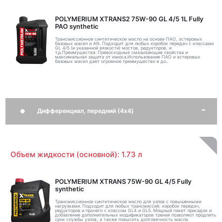
POLYMERIUM XTRANS2 75W-90 GL 4/5 1L Fully
PAO synthetic
Трансмиссионное синтетическое масло на основе ПАО, эстеровых
базовых масел и AN. Подходит для любых коробок передач с классами
GL 4/5 (и указанной вязкости) мостов, редукторов, и
т.д.Преимущества: Превосходные смазывающие свойства и
максимальная защита от износа.Использование ПАО и эстеровых
базовых масел дает огромное преимущество в до..
Дифференциал, передний (4x4)
Объем жидкости (основной): 1.73 л
POLYMERIUM XTRANS 75W-90 GL 4/5 Fully
synthetic
Трансмиссионное синтетическое масло для узлов с повышенными
нагрузками. Подходит для любых трансмиссий, коробок передач,
редукторов и прочего с классом GL4 и GL5. Мощный пакет присадок и
добавление дополнительных модификаторов трения позволяют продлить
срок службы узлов, а также повысить долговечность масла.