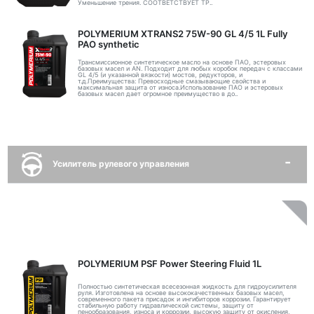
Уменьшение трения. СООТВЕТСТВУЕТ ТР..
POLYMERIUM XTRANS2 75W-90 GL 4/5 1L Fully
PAO synthetic
Трансмиссионное синтетическое масло на основе ПАО, эстеровых
базовых масел и AN. Подходит для любых коробок передач с классами
GL 4/5 (и указанной вязкости) мостов, редукторов, и
т.д.Преимущества: Превосходные смазывающие свойства и
максимальная защита от износа.Использование ПАО и эстеровых
базовых масел дает огромное преимущество в до..
Усилитель рулевого управления
POLYMERIUM PSF Power Steering Fluid 1L
Полностью синтетическая всесезонная жидкость для гидроусилителя
руля. Изготовлена на основе высококачественных базовых масел,
современного пакета присадок и ингибиторов коррозии. Гарантирует
стабильную работу гидравлической системы, защиту от
пенообразования, износа и коррозии, высокую защиту от окисления,