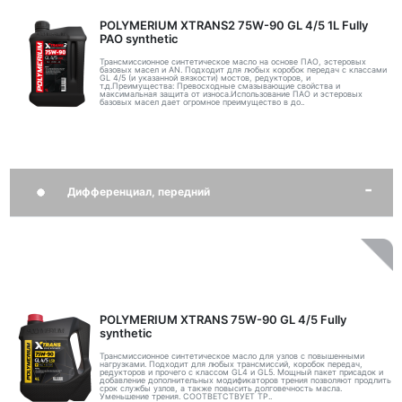
POLYMERIUM XTRANS2 75W-90 GL 4/5 1L Fully
PAO synthetic
Трансмиссионное синтетическое масло на основе ПАО, эстеровых
базовых масел и AN. Подходит для любых коробок передач с классами
GL 4/5 (и указанной вязкости) мостов, редукторов, и
т.д.Преимущества: Превосходные смазывающие свойства и
максимальная защита от износа.Использование ПАО и эстеровых
базовых масел дает огромное преимущество в до..
Дифференциал, передний
POLYMERIUM XTRANS 75W-90 GL 4/5 Fully
synthetic
Трансмиссионное синтетическое масло для узлов с повышенными
нагрузками. Подходит для любых трансмиссий, коробок передач,
редукторов и прочего с классом GL4 и GL5. Мощный пакет присадок и
добавление дополнительных модификаторов трения позволяют продлить
срок службы узлов, а также повысить долговечность масла.
Уменьшение трения. СООТВЕТСТВУЕТ ТР..