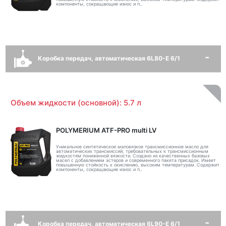
компоненты, сокращающие износ и п..
Коробка передач, автоматическая 6L80-E 6/1
Объем жидкости (основной): 5.7 л
POLYMERIUM ATF-PRO multi LV
Уникальное синтетическое маловязкое трансмиссионное масло для
автоматических трансмиссий, требовательных к трансмиссионным
жидкостям пониженной вязкости. Создано из качественных базовых
масел с добавлением эстеров и современного пакета присадок. Имеет
повышенную стойкость к окислению, высоким температурам. Содержит
компоненты, сокращающие износ и п..
Коробка передач, автоматическая 6L90-E 6/1