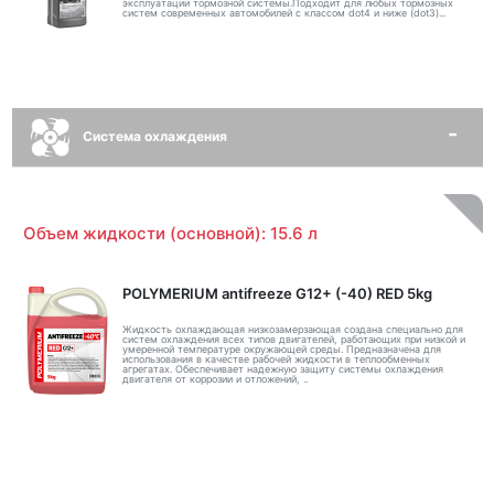
эксплуатации тормозной системы.Подходит для любых тормозных
систем современных автомобилей с классом dot4 и ниже (dot3)...
Система охлаждения
Объем жидкости (основной): 15.6 л
POLYMERIUM antifreeze G12+ (-40) RED 5kg
Жидкость охлаждающая низкозамерзающая создана специально для
систем охлаждения всех типов двигателей, работающих при низкой и
умеренной температуре окружающей среды. Предназначена для
использования в качестве рабочей жидкости в теплообменных
агрегатах. Обеспечивает надежную защиту системы охлаждения
двигателя от коррозии и отложений, ..