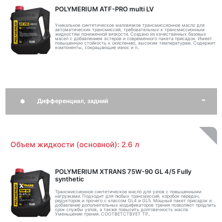
POLYMERIUM ATF-PRO multi LV
Уникальное синтетическое маловязкое трансмиссионное масло для
автоматических трансмиссий, требовательных к трансмиссионным
жидкостям пониженной вязкости. Создано из качественных базовых
масел с добавлением эстеров и современного пакета присадок. Имеет
повышенную стойкость к окислению, высоким температурам. Содержит
компоненты, сокращающие износ и п..
Дифференциал, задний
Объем жидкости (основной): 2.6 л
POLYMERIUM XTRANS 75W-90 GL 4/5 Fully
synthetic
Трансмиссионное синтетическое масло для узлов с повышенными
нагрузками. Подходит для любых трансмиссий, коробок передач,
редукторов и прочего с классом GL4 и GL5. Мощный пакет присадок и
добавление дополнительных модификаторов трения позволяют продлить
срок службы узлов, а также повысить долговечность масла.
Уменьшение трения. СООТВЕТСТВУЕТ ТР..