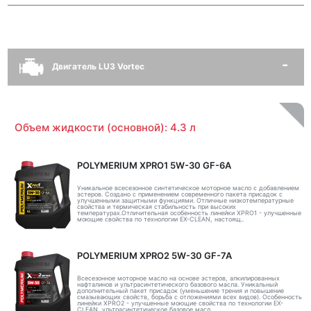
Двигатель LU3 Vortec
Объем жидкости (основной): 4.3 л
POLYMERIUM XPRO1 5W-30 GF-6A
Уникальное всесезонное синтетическое моторное масло с добавлением
эстеров. Создано с применением современного пакета присадок с
улучшенными защитными функциями. Отличные низкотемпературные
свойства и термическая стабильность при высоких
температурах.Отличительная особенность линейки XPRO1 - улучшенные
моющие свойства по технологии EX-CLEAN, настоящ..
POLYMERIUM XPRO2 5W-30 GF-7A
Всесезонное моторное масло на основе эстеров, алкилированных
нафталинов и ультрасинтетического базового масла. Уникальный
дополнительный пакет присадок (уменьшение трения и повышение
смазывающих свойств, борьба с отложениями всех видов). Особенность
линейки XPRO2 - улучшенные моющие свойства по технологии EX-
CLEAN, ультрасинтетическое базовое масл..