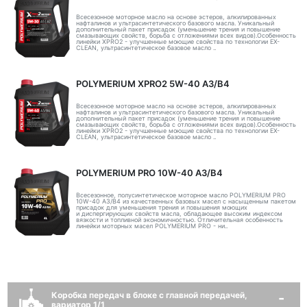
Всесезонное моторное масло на основе эстеров, алкилированных
нафталинов и ультрасинтетического базового масла. Уникальный
дополнительный пакет присадок (уменьшение трения и повышение
смазывающих свойств, борьба с отложениями всех видов).Особенность
линейки XPRO2 - улучшенные моющие свойства по технологии EX-
CLEAN, ультрасинтетическое базовое масло ..
POLYMERIUM XPRO2 5W-40 A3/B4
Всесезонное моторное масло на основе эстеров, алкилированных
нафталинов и ультрасинтетического базового масла. Уникальный
дополнительный пакет присадок (уменьшение трения и повышение
смазывающих свойств, борьба с отложениями всех видов).Особенность
линейки XPRO2 - улучшенные моющие свойства по технологии EX-
CLEAN, ультрасинтетическое базовое масло ..
POLYMERIUM PRO 10W-40 A3/B4
Всесезонное, полусинтетическое моторное масло POLYMERIUM PRO
10W-40 A3/B4 из качественных базовых масел с насыщенным пакетом
присадок для уменьшения трения и повышения моющих
и диспергирующих свойств масла, обладающее высоким индексом
вязкости и топливной экономичностью. Отличительная особенность
линейки моторных масел POLYMERIUM PRO - ни..
Коробка передач в блоке с главной передачей,
вариатор 1/1