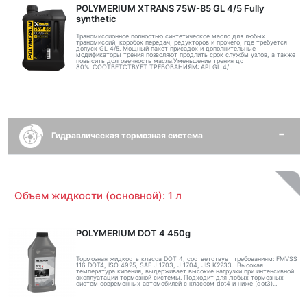
POLYMERIUM XTRANS 75W-85 GL 4/5 Fully
synthetic
Трансмиссионное полностью синтетическое масло для любых
трансмиссий, коробок передач, редукторов и прочего, где требуется
допуск GL 4/5. Мощный пакет присадок и дополнительные
модификаторы трения позволяют продлить срок службы узлов, а также
повысить долговечность масла.Уменьшение трения до
80%. СООТВЕТСТВУЕТ ТРЕБОВАНИЯМ: API GL 4/..
Гидравлическая тормозная система
Объем жидкости (основной): 1 л
POLYMERIUM DOT 4 450g
Тормозная жидкость класса DOT 4, соответствует требованиям: FMVSS
116 DOT4, ISO 4925, SAE J 1703, J 1704, JIS K2233. Высокая
температура кипения, выдерживает высокие нагрузки при интенсивной
эксплуатации тормозной системы. Подходит для любых тормозных
систем современных автомобилей с классом dot4 и ниже (dot3)...