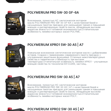
POLYMERIUM PRO 5W-30 GF-6A
Всесезонное, полностью HC синтетическое моторное
масло POLYMERIUM PRO 5W-30 GF-6A с качественной базой и
насыщенным пакетом присадок для уменьшения трения и повышения
моющих и диспергирующих свойств масла, обладающее высоким
индексом вязкости и топливной экономичностью.Отличительная
особенность линейки моторных масел POLYME..
POLYMERIUM XPRO1 5W-30 А5 | А7
Уникальное всесезонное синтетическое моторное масло с добавлением
эстеров. Создано с применением современного пакета присадок с
улучшенными защитными функциями. Отличные низкотемпературные
свойства и термическая стабильность при высоких
температурах.Отличительная особенность линейки XPRO1 - улучшенные
моющие свойства по технологии EX-CLEAN, настоящ..
POLYMERIUM PRO 5W-30 A5 | А7
Всесезонное, полностью HC синтетическое моторное
масло POLYMERIUM PRO 5W-30 A5 | А7 с качественной базой и
насыщенным пакетом присадок для уменьшения трения и повышения
моющих и диспергирующих свойств масла, обладающее высоким
индексом вязкости и топливной экономичностью.Отличительная
особенность линейки моторных масел POLY..
POLYMERIUM XPRO2 5W-30 А5 | А7