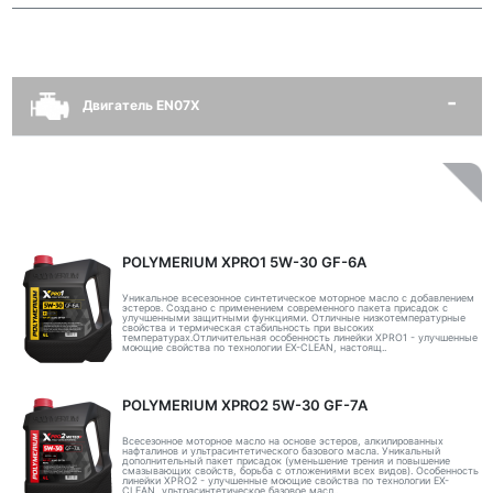
Двигатель EN07X
POLYMERIUM XPRO1 5W-30 GF-6A
Уникальное всесезонное синтетическое моторное масло с добавлением
эстеров. Создано с применением современного пакета присадок с
улучшенными защитными функциями. Отличные низкотемпературные
свойства и термическая стабильность при высоких
температурах.Отличительная особенность линейки XPRO1 - улучшенные
моющие свойства по технологии EX-CLEAN, настоящ..
POLYMERIUM XPRO2 5W-30 GF-7A
Всесезонное моторное масло на основе эстеров, алкилированных
нафталинов и ультрасинтетического базового масла. Уникальный
дополнительный пакет присадок (уменьшение трения и повышение
смазывающих свойств, борьба с отложениями всех видов). Особенность
линейки XPRO2 - улучшенные моющие свойства по технологии EX-
CLEAN, ультрасинтетическое базовое масл..