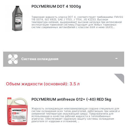
POLYMERIUM DOT 4 1000g
Тормозная жидкость класса DOT 4, соответствует требованиям: FMVSS
116 DOT4, ISO 4925, SAE J 1703, J 1704, JIS K2233. Высокая
температура кипения, выдерживает высокие нагрузки при интенсивной
эксплуатации тормозной системы.Подходит для любых тормозных
систем современных автомобилей с классом dot4 и ниже (dot3)...
Система охлаждения
Объем жидкости (основной): 3.5 л
POLYMERIUM antifreeze G12+ (-40) RED 5kg
Жидкость охлаждающая низкозамерзающая создана специально для
систем охлаждения всех типов двигателей, работающих при низкой и
умеренной температуре окружающей среды. Предназначена для
использования в качестве рабочей жидкости в теплообменных
агрегатах. Обеспечивает надежную защиту системы охлаждения
двигателя от коррозии и отложений, ..