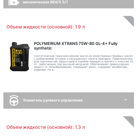
механическая BE4/5 5/1
Объем жидкости (основной): 1.9 л
POLYMERIUM XTRANS 75W-80 GL-4+ Fully
synthetic
Синтетическое трансмиссионное масло из качественных базовых масел
с добавлением эстеров и насыщенного пакета присадок. Предназначено
для трансмиссий, редукторов и коробок передач и прочего с классом GL
4+, работающих под высокой нагрузкой. Обеспечивает превосходную
защиту от пенообразования, сокращает износ, содержит ингибиторы
коррозии. Не в..
Усилитель рулевого управления
Объем жидкости (основной): 1.3 л