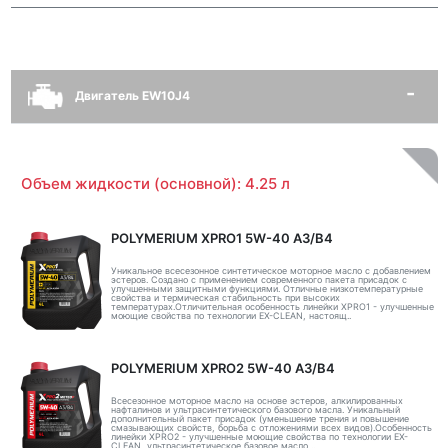
Двигатель EW10J4
Объем жидкости (основной): 4.25 л
POLYMERIUM XPRO1 5W-40 A3/B4
Уникальное всесезонное синтетическое моторное масло с добавлением
эстеров. Создано с применением современного пакета присадок с
улучшенными защитными функциями. Отличные низкотемпературные
свойства и термическая стабильность при высоких
температурах.Отличительная особенность линейки XPRO1 - улучшенные
моющие свойства по технологии EX-CLEAN, настоящ..
POLYMERIUM XPRO2 5W-40 A3/B4
Всесезонное моторное масло на основе эстеров, алкилированных
нафталинов и ультрасинтетического базового масла. Уникальный
дополнительный пакет присадок (уменьшение трения и повышение
смазывающих свойств, борьба с отложениями всех видов).Особенность
линейки XPRO2 - улучшенные моющие свойства по технологии EX-
CLEAN, ультрасинтетическое базовое масло ..