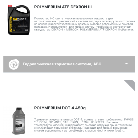
POLYMERIUM ATF DEXRON III
Полностью НС синтетическая всесезонная жидкость для
автоматических трансмиссий и систем гидроусилителя руля изготовлена
на основе высококачественных базовых масел с современным пакетом
присадок. Используется для любых систем, требующих соответствия
стандартам DEXRON и MERCON. POLYMERIUM ATF DEXRON III обеспечи..
Гидравлическая тормозная система, АБС
POLYMERIUM DOT 4 450g
Тормозная жидкость класса DOT 4, соответствует требованиям: FMVSS
116 DOT4, ISO 4925, SAE J 1703, J 1704, JIS K2233. Высокая
температура кипения, выдерживает высокие нагрузки при интенсивной
эксплуатации тормозной системы. Подходит для любых тормозных
систем современных автомобилей с классом dot4 и ниже (dot3)...