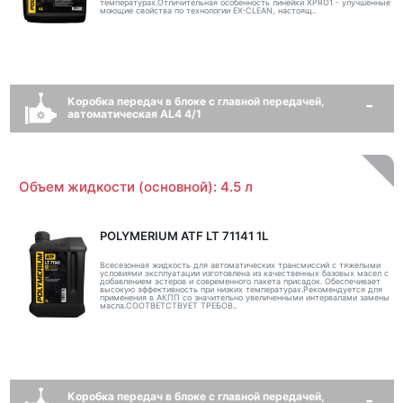
температурах.Отличительная особенность линейки XPRO1 - улучшенные
моющие свойства по технологии EX-CLEAN, настоящ..
Коробка передач в блоке с главной передачей,
автоматическая AL4 4/1
Объем жидкости (основной): 4.5 л
POLYMERIUM ATF LT 71141 1L
Всесезонная жидкость для автоматических трансмиссий с тяжелыми
условиями эксплуатации изготовлена из качественных базовых масел с
добавлением эстеров и современного пакета присадок. Обеспечивает
высокую эффективность при низких температурах.Рекомендуется для
применения в АКПП со значительно увеличенными интервалами замены
масла.СООТВЕТСТВУЕТ ТРЕБОВ..
Коробка передач в блоке с главной передачей,