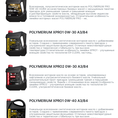
Всесезонное, полусинтетическое моторное масло POLYMERIUM PRO
10W-40 A3/B4 из качественных базовых масел с насыщенным пакетом
присадок для уменьшения трения и повышения моющих
и диспергирующих свойств масла, обладающее высоким индексом
вязкости и топливной экономичностью. Отличительная особенность
линейки моторных масел POLYMERIUM PRO - ни..
POLYMERIUM XPRO1 0W-30 A3/B4
Уникальное всесезонное синтетическое моторное масло с добавлением
эстеров. Создано с применением современного пакета присадок с
улучшенными защитными функциями. Отличные низкотемпературные
свойства и термическая стабильность при высоких
температурах.Отличительная особенность линейки XPRO1 - улучшенные
моющие свойства по технологии EX-CLEAN, настоящ..
POLYMERIUM XPRO2 0W-30 A3/B4
Всесезонное моторное масло на основе эстеров, алкилированных
нафталинов и ультрасинтетического базового масла. Уникальный
дополнительный пакет присадок (уменьшение трения и повышение
смазывающих свойств, борьба с отложениями всех видов).Особенность
линейки XPRO2 - улучшенные моющие свойства по технологии EX-
CLEAN, ультрасинтетическое базовое масло ..
POLYMERIUM XPRO1 0W-40 A3/B4
Уникальное всесезонное синтетическое моторное масло с добавлением
эстеров. Создано с применением современного пакета присадок с
улучшенными защитными функциями. Отличные низкотемпературные
свойства и термическая стабильность при высоких