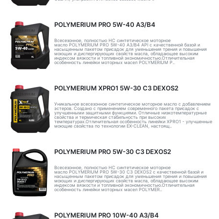
POLYMERIUM PRO 5W-40 A3/B4
Всесезонное, полностью HC синтетическое моторное
масло POLYMERIUM PRO 5W-40 A3/B4 API с качественной базой и
насыщенным пакетом присадок для уменьшения трения и повышения
моющих и диспергирующих свойств масла, обладающее высоким
индексом вязкости и топливной экономичностью.Отличительная
особенность линейки моторных масел POLYMERIUM P..
POLYMERIUM XPRO1 5W-30 C3 DEXOS2
Уникальное всесезонное синтетическое моторное масло с добавлением
эстеров. Создано с применением современного пакета присадок с
улучшенными защитными функциями. Отличные низкотемпературные
свойства и термическая стабильность при высоких
температурах.Отличительная особенность линейки XPRO1 - улучшенные
моющие свойства по технологии EX-CLEAN, настоящ..
POLYMERIUM PRO 5W-30 C3 DEXOS2
Всесезонное, полностью HC синтетическое моторное
масло POLYMERIUM PRO 5W-30 C3 DEXOS2 с качественной базой и
насыщенным пакетом присадок для уменьшения трения и повышения
моющих и диспергирующих свойств масла, обладающее высоким
индексом вязкости и топливной экономичностью.Отличительная
особенность линейки моторных масел POLYMER..
POLYMERIUM PRO 10W-40 A3/B4