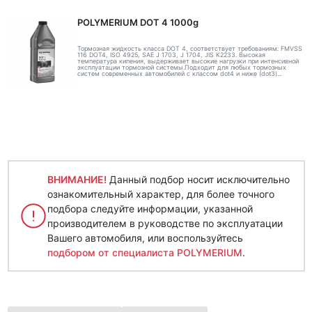
POLYMERIUM DOT 4 1000g
Тормозная жидкость класса DOT 4, соответствует требованиям: FMVSS
116 DOT4, ISO 4925, SAE J 1703, J 1704, JIS K2233. Высокая
температура кипения, выдерживает высокие нагрузки при интенсивной
эксплуатации тормозной системы.Подходит для любых тормозных
систем современных автомобилей с классом dot4 и ниже (dot3)...
ВНИМАНИЕ!
Данный подбор носит исключительно
ознакомительный характер, для более точного
подбора следуйте информации, указанной
производителем в руководстве по эксплуатации
Вашего автомобиля, или воспользуйтесь
подбором от специалиста POLYMERIUM
.