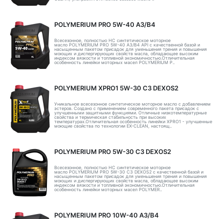
POLYMERIUM PRO 5W-40 A3/B4
Всесезонное, полностью HC синтетическое моторное
масло POLYMERIUM PRO 5W-40 A3/B4 API с качественной базой и
насыщенным пакетом присадок для уменьшения трения и повышения
моющих и диспергирующих свойств масла, обладающее высоким
индексом вязкости и топливной экономичностью.Отличительная
особенность линейки моторных масел POLYMERIUM P..
POLYMERIUM XPRO1 5W-30 C3 DEXOS2
Уникальное всесезонное синтетическое моторное масло с добавлением
эстеров. Создано с применением современного пакета присадок с
улучшенными защитными функциями. Отличные низкотемпературные
свойства и термическая стабильность при высоких
температурах.Отличительная особенность линейки XPRO1 - улучшенные
моющие свойства по технологии EX-CLEAN, настоящ..
POLYMERIUM PRO 5W-30 C3 DEXOS2
Всесезонное, полностью HC синтетическое моторное
масло POLYMERIUM PRO 5W-30 C3 DEXOS2 с качественной базой и
насыщенным пакетом присадок для уменьшения трения и повышения
моющих и диспергирующих свойств масла, обладающее высоким
индексом вязкости и топливной экономичностью.Отличительная
особенность линейки моторных масел POLYMER..
POLYMERIUM PRO 10W-40 A3/B4