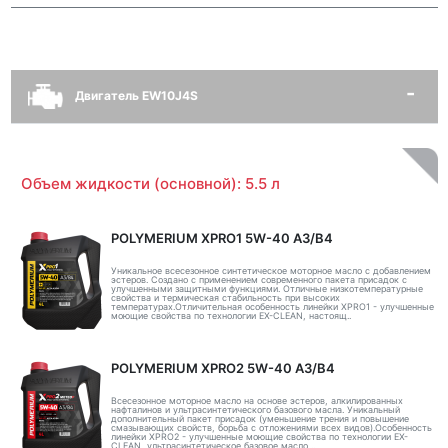
Двигатель EW10J4S
Объем жидкости (основной): 5.5 л
POLYMERIUM XPRO1 5W-40 A3/B4
Уникальное всесезонное синтетическое моторное масло с добавлением
эстеров. Создано с применением современного пакета присадок с
улучшенными защитными функциями. Отличные низкотемпературные
свойства и термическая стабильность при высоких
температурах.Отличительная особенность линейки XPRO1 - улучшенные
моющие свойства по технологии EX-CLEAN, настоящ..
POLYMERIUM XPRO2 5W-40 A3/B4
Всесезонное моторное масло на основе эстеров, алкилированных
нафталинов и ультрасинтетического базового масла. Уникальный
дополнительный пакет присадок (уменьшение трения и повышение
смазывающих свойств, борьба с отложениями всех видов).Особенность
линейки XPRO2 - улучшенные моющие свойства по технологии EX-
CLEAN, ультрасинтетическое базовое масло ..