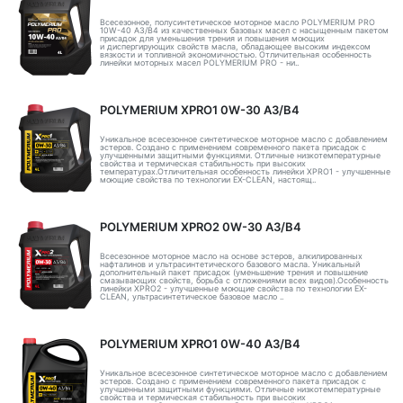
Всесезонное, полусинтетическое моторное масло POLYMERIUM PRO
10W-40 A3/B4 из качественных базовых масел с насыщенным пакетом
присадок для уменьшения трения и повышения моющих
и диспергирующих свойств масла, обладающее высоким индексом
вязкости и топливной экономичностью. Отличительная особенность
линейки моторных масел POLYMERIUM PRO - ни..
POLYMERIUM XPRO1 0W-30 A3/B4
Уникальное всесезонное синтетическое моторное масло с добавлением
эстеров. Создано с применением современного пакета присадок с
улучшенными защитными функциями. Отличные низкотемпературные
свойства и термическая стабильность при высоких
температурах.Отличительная особенность линейки XPRO1 - улучшенные
моющие свойства по технологии EX-CLEAN, настоящ..
POLYMERIUM XPRO2 0W-30 A3/B4
Всесезонное моторное масло на основе эстеров, алкилированных
нафталинов и ультрасинтетического базового масла. Уникальный
дополнительный пакет присадок (уменьшение трения и повышение
смазывающих свойств, борьба с отложениями всех видов).Особенность
линейки XPRO2 - улучшенные моющие свойства по технологии EX-
CLEAN, ультрасинтетическое базовое масло ..
POLYMERIUM XPRO1 0W-40 A3/B4
Уникальное всесезонное синтетическое моторное масло с добавлением
эстеров. Создано с применением современного пакета присадок с
улучшенными защитными функциями. Отличные низкотемпературные
свойства и термическая стабильность при высоких