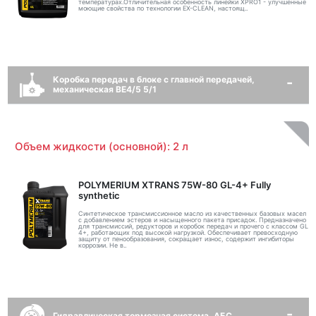
температурах.Отличительная особенность линейки XPRO1 - улучшенные
моющие свойства по технологии EX-CLEAN, настоящ..
Коробка передач в блоке с главной передачей,
механическая BE4/5 5/1
Объем жидкости (основной): 2 л
POLYMERIUM XTRANS 75W-80 GL-4+ Fully
synthetic
Синтетическое трансмиссионное масло из качественных базовых масел
с добавлением эстеров и насыщенного пакета присадок. Предназначено
для трансмиссий, редукторов и коробок передач и прочего с классом GL
4+, работающих под высокой нагрузкой. Обеспечивает превосходную
защиту от пенообразования, сокращает износ, содержит ингибиторы
коррозии. Не в..
Гидравлическая тормозная система, АБС