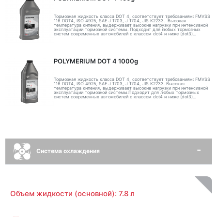
Тормозная жидкость класса DOT 4, соответствует требованиям: FMVSS
116 DOT4, ISO 4925, SAE J 1703, J 1704, JIS K2233. Высокая
температура кипения, выдерживает высокие нагрузки при интенсивной
эксплуатации тормозной системы. Подходит для любых тормозных
систем современных автомобилей с классом dot4 и ниже (dot3)...
POLYMERIUM DOT 4 1000g
Тормозная жидкость класса DOT 4, соответствует требованиям: FMVSS
116 DOT4, ISO 4925, SAE J 1703, J 1704, JIS K2233. Высокая
температура кипения, выдерживает высокие нагрузки при интенсивной
эксплуатации тормозной системы.Подходит для любых тормозных
систем современных автомобилей с классом dot4 и ниже (dot3)...
Система охлаждения
Объем жидкости (основной): 7.8 л