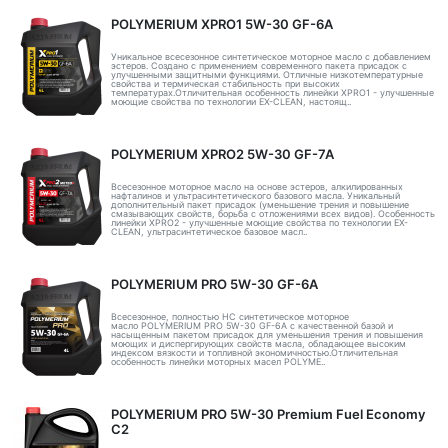
POLYMERIUM XPRO1 5W-30 GF-6A
Уникальное всесезонное синтетическое моторное масло с добавлением
эстеров. Создано с применением современного пакета присадок с
улучшенными защитными функциями. Отличные низкотемпературные
свойства и термическая стабильность при высоких
температурах.Отличительная особенность линейки XPRO1 - улучшенные
моющие свойства по технологии EX-CLEAN, настоящ..
POLYMERIUM XPRO2 5W-30 GF-7A
Всесезонное моторное масло на основе эстеров, алкилированных
нафталинов и ультрасинтетического базового масла. Уникальный
дополнительный пакет присадок (уменьшение трения и повышение
смазывающих свойств, борьба с отложениями всех видов). Особенность
линейки XPRO2 - улучшенные моющие свойства по технологии EX-
CLEAN, ультрасинтетическое базовое масл..
POLYMERIUM PRO 5W-30 GF-6A
Всесезонное, полностью HC синтетическое моторное
масло POLYMERIUM PRO 5W-30 GF-6A с качественной базой и
насыщенным пакетом присадок для уменьшения трения и повышения
моющих и диспергирующих свойств масла, обладающее высоким
индексом вязкости и топливной экономичностью.Отличительная
особенность линейки моторных масел POLYME..
POLYMERIUM PRO 5W-30 Premium Fuel Economy
С2