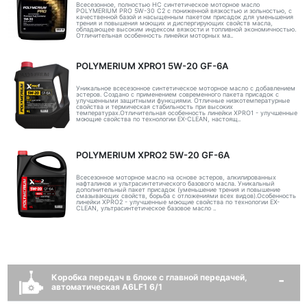
Всесезонное, полностью HC синтетическое моторное масло
POLYMERIUM PRO 5W-30 C2 с пониженной вязкостью и зольностью, с
качественной базой и насыщенным пакетом присадок для уменьшения
трения и повышения моющих и диспергирующих свойств масла,
обладающее высоким индексом вязкости и топливной экономичностью.
Отличительная особенность линейки моторных ма..
POLYMERIUM XPRO1 5W-20 GF-6A
Уникальное всесезонное синтетическое моторное масло с добавлением
эстеров. Создано с применением современного пакета присадок с
улучшенными защитными функциями. Отличные низкотемпературные
свойства и термическая стабильность при высоких
температурах.Отличительная особенность линейки XPRO1 - улучшенные
моющие свойства по технологии EX-CLEAN, настоящ..
POLYMERIUM XPRO2 5W-20 GF-6A
Всесезонное моторное масло на основе эстеров, алкилированных
нафталинов и ультрасинтетического базового масла. Уникальный
дополнительный пакет присадок (уменьшение трения и повышение
смазывающих свойств, борьба с отложениями всех видов).Особенность
линейки XPRO2 - улучшенные моющие свойства по технологии EX-
CLEAN, ультрасинтетическое базовое масло ..
Коробка передач в блоке с главной передачей,
автоматическая A6LF1 6/1