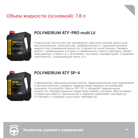
Объем жидкости (основной): 7.8 л
POLYMERIUM ATF-PRO multi LV
Уникальное синтетическое маловязкое трансмиссионное масло для
автоматических трансмиссий, требовательных к трансмиссионным
жидкостям пониженной вязкости. Создано из качественных базовых
масел с добавлением эстеров и современного пакета присадок. Имеет
повышенную стойкость к окислению, высоким температурам. Содержит
компоненты, сокращающие износ и п..
POLYMERIUM ATF SP-4
Современное трансмиссионное масло, предназначенное для применения
в автоматических коробках переключения передач автомобилей
концерна Hyundai/Kia. Масло ATF SP-4 обладает прекрасными
вязкостно-температурными характеристиками, которые обеспечивают
стабильную работу трансмиссии в широком диапазоне температур.
Устойчиво к старению и высоким температур..
Усилитель рулевого управления