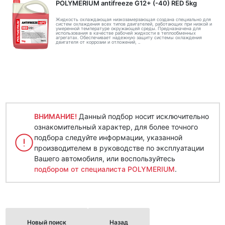
POLYMERIUM antifreeze G12+ (-40) RED 5kg
Жидкость охлаждающая низкозамерзающая создана специально для
систем охлаждения всех типов двигателей, работающих при низкой и
умеренной температуре окружающей среды. Предназначена для
использования в качестве рабочей жидкости в теплообменных
агрегатах. Обеспечивает надежную защиту системы охлаждения
двигателя от коррозии и отложений, ..
ВНИМАНИЕ!
Данный подбор носит исключительно
ознакомительный характер, для более точного
подбора следуйте информации, указанной
производителем в руководстве по эксплуатации
Вашего автомобиля, или воспользуйтесь
подбором от специалиста POLYMERIUM
.
Новый поиск
Назад