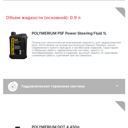
Объем жидкости (основной): 0.9 л
POLYMERIUM PSF Power Steering Fluid 1L
Полностью синтетическая всесезонная жидкость для гидроусилителя
руля. Изготовлена на основе высококачественных базовых масел,
современного пакета присадок и ингибиторов коррозии. Гарантирует
стабильную работу гидравлической системы, защиту от
пенообразования, износа и коррозии, высокую защиту от окисления,
слаженную работу сцепления при экстремальн..
Гидравлическая тормозная система
POLYMERIUM DOT 4 450g