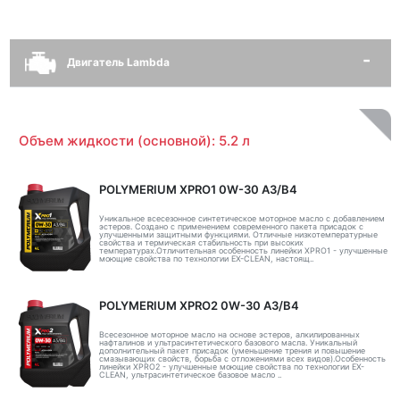
Двигатель Lambda
Объем жидкости (основной): 5.2 л
POLYMERIUM XPRO1 0W-30 A3/B4
Уникальное всесезонное синтетическое моторное масло с добавлением
эстеров. Создано с применением современного пакета присадок с
улучшенными защитными функциями. Отличные низкотемпературные
свойства и термическая стабильность при высоких
температурах.Отличительная особенность линейки XPRO1 - улучшенные
моющие свойства по технологии EX-CLEAN, настоящ..
POLYMERIUM XPRO2 0W-30 A3/B4
Всесезонное моторное масло на основе эстеров, алкилированных
нафталинов и ультрасинтетического базового масла. Уникальный
дополнительный пакет присадок (уменьшение трения и повышение
смазывающих свойств, борьба с отложениями всех видов).Особенность
линейки XPRO2 - улучшенные моющие свойства по технологии EX-
CLEAN, ультрасинтетическое базовое масло ..