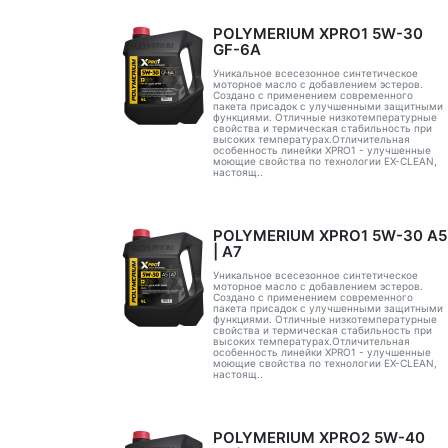
POLYMERIUM XPRO1 5W-30
GF-6A
Уникальное всесезонное синтетическое
моторное масло с добавлением эстеров.
Создано с применением современного
пакета присадок с улучшенными защитными
функциями. Отличные низкотемпературные
свойства и термическая стабильность при
высоких температурах.Отличительная
особенность линейки XPRO1 - улучшенные
моющие свойства по технологии EX-CLEAN,
настоящ..
POLYMERIUM XPRO1 5W-30 А5
| А7
Уникальное всесезонное синтетическое
моторное масло с добавлением эстеров.
Создано с применением современного
пакета присадок с улучшенными защитными
функциями. Отличные низкотемпературные
свойства и термическая стабильность при
высоких температурах.Отличительная
особенность линейки XPRO1 - улучшенные
моющие свойства по технологии EX-CLEAN,
настоящ..
POLYMERIUM XPRO2 5W-40