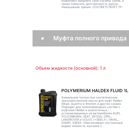
позволяют продлить срок службы узлов, а
также повысить долговечность масла.
Уменьшение трения. СООТВЕТСТВУЕТ ТР..
Муфта полного привода
Объем жидкости (основной): 1 л
POLYMERIUM HALDEX FLUID 1L
Уникальное полностью синтетическое
трансмиссионное масло для муфт Haldex
Allrad, Quattro и 4motion и других схожих.
Подходит для полноприводных систем с
муфтами Haldex и аналогичных,
устанавливаемых на автомобилях AUDI,
VOLKSWAGEN, SEAT, SKODA, OPEL,
LANDROVER и VOLVO (+GEELY), HAVAL,
CHERY, EXEED. Обеспечивает постоянный
индекс вязкости, высокое с..