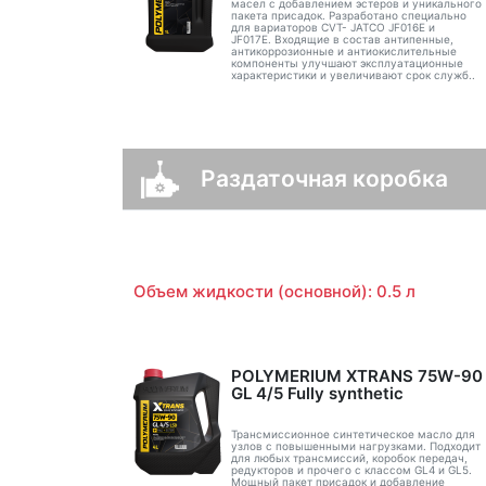
масел с добавлением эстеров и уникального
пакета присадок. Разработано специально
для вариаторов CVT- JATCO JF016E и
JF017E. Входящие в состав антипенные,
антикоррозионные и антиокислительные
компоненты улучшают эксплуатационные
характеристики и увеличивают срок служб..
Раздаточная коробка
Объем жидкости (основной): 0.5 л
POLYMERIUM XTRANS 75W-90
GL 4/5 Fully synthetic
Трансмиссионное синтетическое масло для
узлов с повышенными нагрузками. Подходит
для любых трансмиссий, коробок передач,
редукторов и прочего с классом GL4 и GL5.
Мощный пакет присадок и добавление