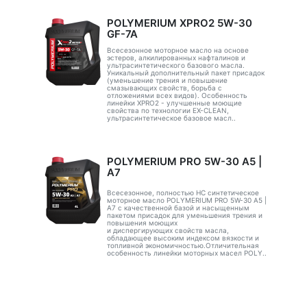
POLYMERIUM XPRO2 5W-30
GF-7A
Всесезонное моторное масло на основе
эстеров, алкилированных нафталинов и
ультрасинтетического базового масла.
Уникальный дополнительный пакет присадок
(уменьшение трения и повышение
смазывающих свойств, борьба с
отложениями всех видов). Особенность
линейки XPRO2 - улучшенные моющие
свойства по технологии EX-CLEAN,
ультрасинтетическое базовое масл..
POLYMERIUM PRO 5W-30 A5 |
А7
Всесезонное, полностью HC синтетическое
моторное масло POLYMERIUM PRO 5W-30 A5 |
А7 с качественной базой и насыщенным
пакетом присадок для уменьшения трения и
повышения моющих
и диспергирующих свойств масла,
обладающее высоким индексом вязкости и
топливной экономичностью.Отличительная
особенность линейки моторных масел POLY..