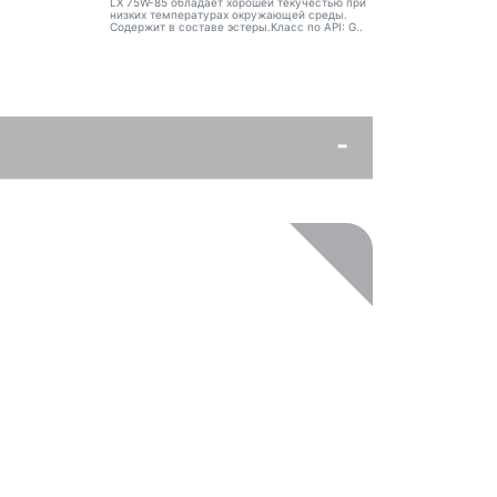
LX 75W-85 обладает хорошей текучестью при
низких температурах окружающей среды.
Содержит в составе эстеры.Класс по API: G..