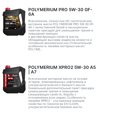
POLYMERIUM PRO 5W-30 GF-
6A
Всесезонное, полностью HC синтетическое
моторное масло POLYMERIUM PRO 5W-30 GF-
6A с качественной базой и насыщенным
пакетом присадок для уменьшения трения и
повышения моющих
и диспергирующих свойств масла,
обладающее высоким индексом вязкости и
топливной экономичностью.Отличительная
особенность линейки моторных масел
POLYME..
POLYMERIUM XPRO2 5W-30 А5
| А7
Всесезонное моторное масло на основе
эстеров, алкилированных нафталинов и
ультрасинтетического базового масла.
Уникальный дополнительный пакет присадок
(уменьшение трения и повышение
смазывающих свойств, борьба с
отложениями всех видов).Особенность
линейки XPRO2 - улучшенные моющие
свойства по технологии EX-CLEAN,
ультрасинтетическое базовое масло ..