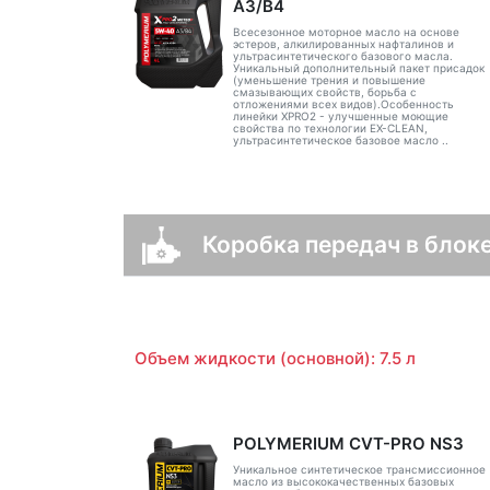
A3/B4
Всесезонное моторное масло на основе
эстеров, алкилированных нафталинов и
ультрасинтетического базового масла.
Уникальный дополнительный пакет присадок
(уменьшение трения и повышение
смазывающих свойств, борьба с
отложениями всех видов).Особенность
линейки XPRO2 - улучшенные моющие
свойства по технологии EX-CLEAN,
ультрасинтетическое базовое масло ..
Коробка передач в блоке
Объем жидкости (основной): 7.5 л
POLYMERIUM CVT-PRO NS3
Уникальное синтетическое трансмиссионное
масло из высококачественных базовых