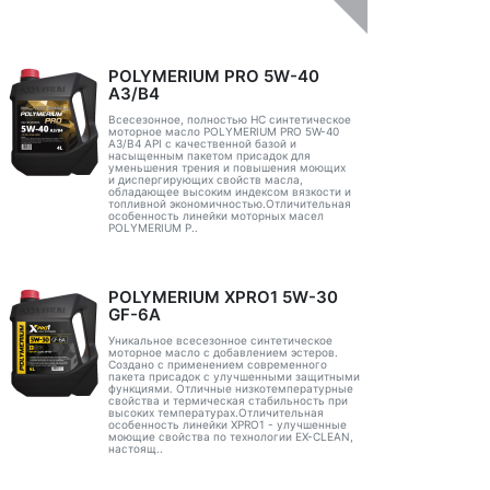
POLYMERIUM PRO 5W-40
A3/B4
Всесезонное, полностью HC синтетическое
моторное масло POLYMERIUM PRO 5W-40
A3/B4 API с качественной базой и
насыщенным пакетом присадок для
уменьшения трения и повышения моющих
и диспергирующих свойств масла,
обладающее высоким индексом вязкости и
топливной экономичностью.Отличительная
особенность линейки моторных масел
POLYMERIUM P..
POLYMERIUM XPRO1 5W-30
GF-6A
Уникальное всесезонное синтетическое
моторное масло с добавлением эстеров.
Создано с применением современного
пакета присадок с улучшенными защитными
функциями. Отличные низкотемпературные
свойства и термическая стабильность при
высоких температурах.Отличительная
особенность линейки XPRO1 - улучшенные
моющие свойства по технологии EX-CLEAN,
настоящ..