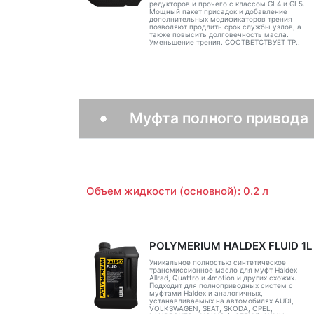
редукторов и прочего с классом GL4 и GL5.
Мощный пакет присадок и добавление
дополнительных модификаторов трения
позволяют продлить срок службы узлов, а
также повысить долговечность масла.
Уменьшение трения. СООТВЕТСТВУЕТ ТР..
Муфта полного привода
Объем жидкости (основной): 0.2 л
POLYMERIUM HALDEX FLUID 1L
Уникальное полностью синтетическое
трансмиссионное масло для муфт Haldex
Allrad, Quattro и 4motion и других схожих.
Подходит для полноприводных систем с
муфтами Haldex и аналогичных,
устанавливаемых на автомобилях AUDI,
VOLKSWAGEN, SEAT, SKODA, OPEL,