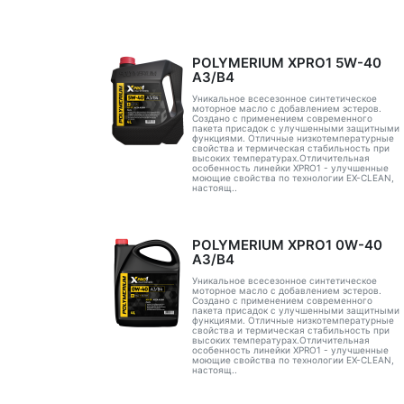
POLYMERIUM XPRO1 5W-40
A3/B4
Уникальное всесезонное синтетическое
моторное масло с добавлением эстеров.
Создано с применением современного
пакета присадок с улучшенными защитными
функциями. Отличные низкотемпературные
свойства и термическая стабильность при
высоких температурах.Отличительная
особенность линейки XPRO1 - улучшенные
моющие свойства по технологии EX-CLEAN,
настоящ..
POLYMERIUM XPRO1 0W-40
A3/B4
Уникальное всесезонное синтетическое
моторное масло с добавлением эстеров.
Создано с применением современного
пакета присадок с улучшенными защитными
функциями. Отличные низкотемпературные
свойства и термическая стабильность при
высоких температурах.Отличительная
особенность линейки XPRO1 - улучшенные
моющие свойства по технологии EX-CLEAN,
настоящ..