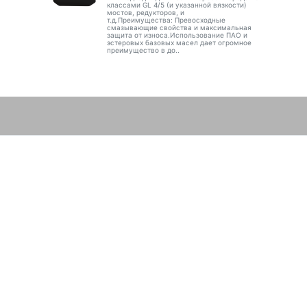
классами GL 4/5 (и указанной вязкости)
мостов, редукторов, и
т.д.Преимущества: Превосходные
смазывающие свойства и максимальная
защита от износа.Использование ПАО и
эстеровых базовых масел дает огромное
преимущество в до..