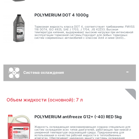
POLYMERIUM DOT 4 1000g
Тормозная жидкость класса DOT 4, соответствует требованиям: FMVSS
116 DOT4, ISO 4925, SAE J 1703, J 1704, JIS K2233. Высокая
температура кипения, выдерживает высокие нагрузки при интенсивной
эксплуатации тормозной системы.Подходит для любых тормозных
систем современных автомобилей с классом dot4 и ниже (dot3)...
Система охлаждения
Объем жидкости (основной): 7 л
POLYMERIUM antifreeze G12+ (-40) RED 5kg
Жидкость охлаждающая низкозамерзающая создана специально для
систем охлаждения всех типов двигателей, работающих при низкой и
умеренной температуре окружающей среды. Предназначена для
использования в качестве рабочей жидкости в теплообменных
агрегатах. Обеспечивает надежную защиту системы охлаждения