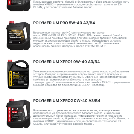
смазывающих свойств, борьба с отложениями всех видов).Особенность
линейки XPRO2 - улучшенные моющие свойства по технологии EX-
CLEAN, ультрасинтетическое базовое масло ..
POLYMERIUM PRO 5W-40 A3/B4
Всесезонное, полностью HC синтетическое моторное
масло POLYMERIUM PRO 5W-40 A3/B4 API с качественной базой и
насыщенным пакетом присадок для уменьшения трения и повышения
моющих и диспергирующих свойств масла, обладающее высоким
индексом вязкости и топливной экономичностью.Отличительная
особенность линейки моторных масел POLYMERIUM P..
POLYMERIUM XPRO1 0W-40 A3/B4
Уникальное всесезонное синтетическое моторное масло с добавлением
эстеров. Создано с применением современного пакета присадок с
улучшенными защитными функциями. Отличные низкотемпературные
свойства и термическая стабильность при высоких
температурах.Отличительная особенность линейки XPRO1 - улучшенные
моющие свойства по технологии EX-CLEAN, настоящ..
POLYMERIUM XPRO2 0W-40 A3/B4
Всесезонное моторное масло на основе эстеров, алкилированных
нафталинов и ультрасинтетического базового масла. Уникальный
дополнительный пакет присадок (уменьшение трения и повышение
смазывающих свойств, борьба с отложениями всех видов).Особенность
линейки XPRO2 - улучшенные моющие свойства по технологии EX-
CLEAN, ультрасинтетическое базовое масло ..