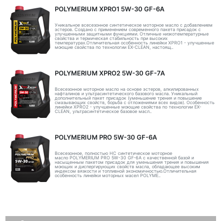
POLYMERIUM XPRO1 5W-30 GF-6A
Уникальное всесезонное синтетическое моторное масло с добавлением
эстеров. Создано с применением современного пакета присадок с
улучшенными защитными функциями. Отличные низкотемпературные
свойства и термическая стабильность при высоких
температурах.Отличительная особенность линейки XPRO1 - улучшенные
моющие свойства по технологии EX-CLEAN, настоящ..
POLYMERIUM XPRO2 5W-30 GF-7A
Всесезонное моторное масло на основе эстеров, алкилированных
нафталинов и ультрасинтетического базового масла. Уникальный
дополнительный пакет присадок (уменьшение трения и повышение
смазывающих свойств, борьба с отложениями всех видов). Особенность
линейки XPRO2 - улучшенные моющие свойства по технологии EX-
CLEAN, ультрасинтетическое базовое масл..
POLYMERIUM PRO 5W-30 GF-6A
Всесезонное, полностью HC синтетическое моторное
масло POLYMERIUM PRO 5W-30 GF-6A с качественной базой и
насыщенным пакетом присадок для уменьшения трения и повышения
моющих и диспергирующих свойств масла, обладающее высоким
индексом вязкости и топливной экономичностью.Отличительная
особенность линейки моторных масел POLYME..