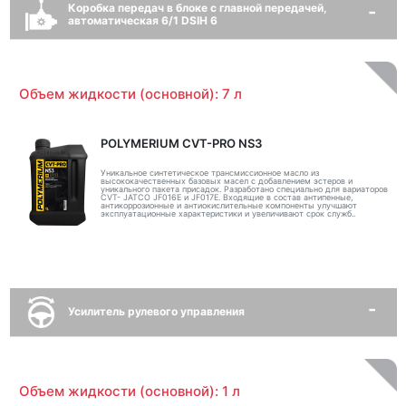
Коробка передач в блоке с главной передачей,
автоматическая 6/1 DSIH 6
Объем жидкости (основной): 7 л
POLYMERIUM CVT-PRO NS3
Уникальное синтетическое трансмиссионное масло из
высококачественных базовых масел с добавлением эстеров и
уникального пакета присадок. Разработано специально для вариаторов
CVT- JATCO JF016E и JF017E. Входящие в состав антипенные,
антикоррозионные и антиокислительные компоненты улучшают
эксплуатационные характеристики и увеличивают срок служб..
Усилитель рулевого управления
Объем жидкости (основной): 1 л