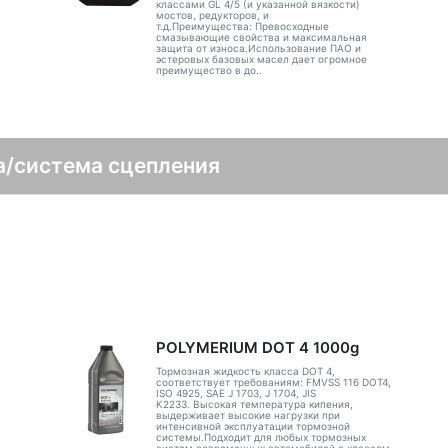
классами GL 4/5 (и указанной вязкости)
мостов, редукторов, и
т.д.Преимущества: Превосходные
смазывающие свойства и максимальная
защита от износа.Использование ПАО и
эстеровых базовых масел дает огромное
преимущество в до..
а/система сцепления
POLYMERIUM DOT 4 1000g
Тормозная жидкость класса DOT 4,
соответствует требованиям: FMVSS 116 DOT4,
ISO 4925, SAE J 1703, J 1704, JIS
K2233. Высокая температура кипения,
выдерживает высокие нагрузки при
интенсивной эксплуатации тормозной
системы.Подходит для любых тормозных