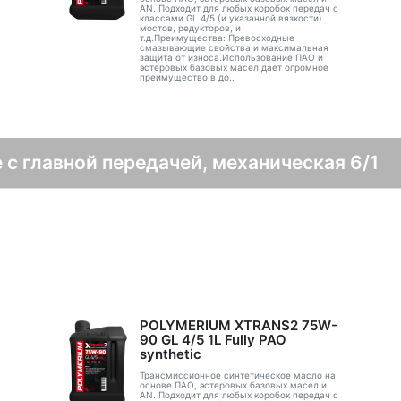
AN. Подходит для любых коробок передач с
классами GL 4/5 (и указанной вязкости)
мостов, редукторов, и
т.д.Преимущества: Превосходные
смазывающие свойства и максимальная
защита от износа.Использование ПАО и
эстеровых базовых масел дает огромное
преимущество в до..
 с главной передачей, механическая 6/1
POLYMERIUM XTRANS2 75W-
90 GL 4/5 1L Fully PAO
synthetic
Трансмиссионное синтетическое масло на
основе ПАО, эстеровых базовых масел и
AN. Подходит для любых коробок передач с