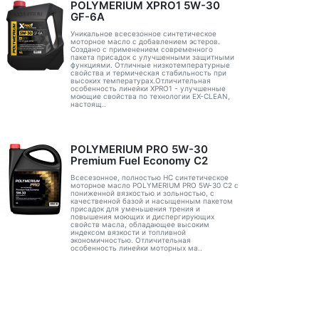
POLYMERIUM XPRO1 5W-30
GF-6A
Уникальное всесезонное синтетическое
моторное масло с добавлением эстеров.
Создано с применением современного
пакета присадок с улучшенными защитными
функциями. Отличные низкотемпературные
свойства и термическая стабильность при
высоких температурах.Отличительная
особенность линейки XPRO1 - улучшенные
моющие свойства по технологии EX-CLEAN,
настоящ..
POLYMERIUM PRO 5W-30
Premium Fuel Economy С2
Всесезонное, полностью HC синтетическое
моторное масло POLYMERIUM PRO 5W-30 C2 с
пониженной вязкостью и зольностью, с
качественной базой и насыщенным пакетом
присадок для уменьшения трения и
повышения моющих и диспергирующих
свойств масла, обладающее высоким
индексом вязкости и топливной
экономичностью. Отличительная
особенность линейки моторных ма..