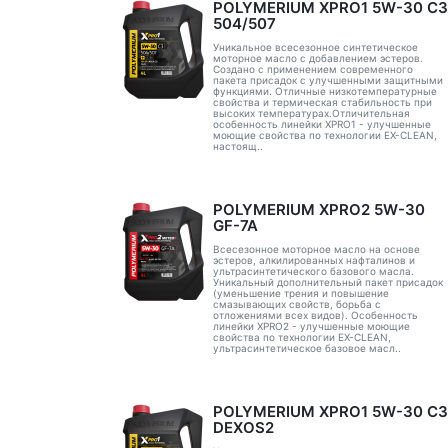
POLYMERIUM XPRO1 5W-30 C3
504/507
Уникальное всесезонное синтетическое
моторное масло с добавлением эстеров.
Создано с применением современного
пакета присадок с улучшенными защитными
функциями. Отличные низкотемпературные
свойства и термическая стабильность при
высоких температурах.Отличительная
особенность линейки XPRO1 - улучшенные
моющие свойства по технологии EX-CLEAN,
настоящ..
POLYMERIUM XPRO2 5W-30
GF-7A
Всесезонное моторное масло на основе
эстеров, алкилированных нафталинов и
ультрасинтетического базового масла.
Уникальный дополнительный пакет присадок
(уменьшение трения и повышение
смазывающих свойств, борьба с
отложениями всех видов). Особенность
линейки XPRO2 - улучшенные моющие
свойства по технологии EX-CLEAN,
ультрасинтетическое базовое масл..
POLYMERIUM XPRO1 5W-30 C3
DEXOS2