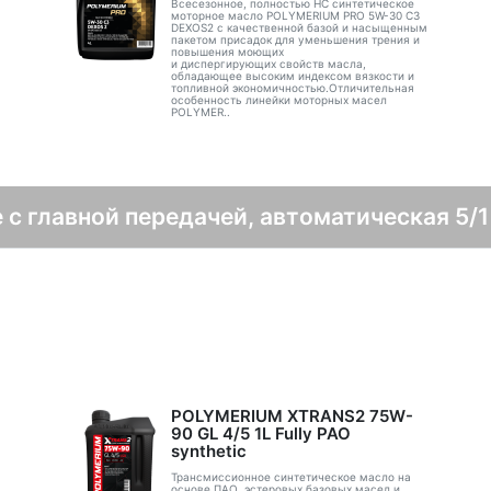
Всесезонное, полностью HC синтетическое
моторное масло POLYMERIUM PRO 5W-30 C3
DEXOS2 с качественной базой и насыщенным
пакетом присадок для уменьшения трения и
повышения моющих
и диспергирующих свойств масла,
обладающее высоким индексом вязкости и
топливной экономичностью.Отличительная
особенность линейки моторных масел
POLYMER..
 с главной передачей, автоматическая 5/1
POLYMERIUM XTRANS2 75W-
90 GL 4/5 1L Fully PAO
synthetic
Трансмиссионное синтетическое масло на
основе ПАО, эстеровых базовых масел и