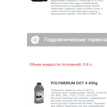
редукторов и прочего с классом GL4 и GL5.
Мощный пакет присадок и добавление
дополнительных модификаторов трения
позволяют продлить срок службы узлов, а
также повысить долговечность масла.
Уменьшение трения. СООТВЕТСТВУЕТ ТР..
Гидравлические тормоз
Объем жидкости (основной): 0.6 л
POLYMERIUM DOT 4 450g
Тормозная жидкость класса DOT 4,
соответствует требованиям: FMVSS 116 DOT4,
ISO 4925, SAE J 1703, J 1704, JIS K2233.
Высокая температура кипения, выдерживает
высокие нагрузки при интенсивной
эксплуатации тормозной системы. Подходит
для любых тормозных систем современных