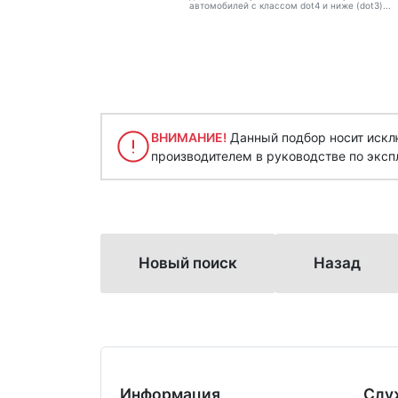
автомобилей с классом dot4 и ниже (dot3)...
ВНИМАНИЕ!
Данный подбор носит исклю
производителем в руководстве по эксп
Новый поиск
Назад
Информация
Слу