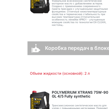
Уникальное всесезонное синтетическое
моторное масло с добавлением эстеров.
Создано с применением современного
пакета присадок с улучшенными защитными
функциями. Отличные низкотемпературные
свойства и термическая стабильность при
высоких температурах.Отличительная
особенность линейки XPRO1 - улучшенные
моющие свойства по технологии EX-CLEAN,
настоящ..
Коробка передач в блоке
Объем жидкости (основной): 2 л
POLYMERIUM XTRANS 75W-90
GL 4/5 Fully synthetic
Трансмиссионное синтетическое масло для
узлов с повышенными нагрузками. Подходит