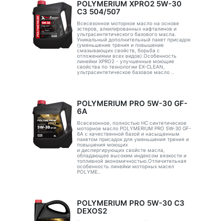
POLYMERIUM XPRO2 5W-30
C3 504/507
Всесезонное моторное масло на основе
эстеров, алкилированных нафталинов и
ультрасинтетического базового масла.
Уникальный дополнительный пакет присадок
(уменьшение трения и повышение
смазывающих свойств, борьба с
отложениями всех видов).Особенность
линейки XPRO2 - улучшенные моющие
свойства по технологии EX-CLEAN,
ультрасинтетическое базовое масло ..
POLYMERIUM PRO 5W-30 GF-
6A
Всесезонное, полностью HC синтетическое
моторное масло POLYMERIUM PRO 5W-30 GF-
6A с качественной базой и насыщенным
пакетом присадок для уменьшения трения и
повышения моющих
и диспергирующих свойств масла,
обладающее высоким индексом вязкости и
топливной экономичностью.Отличительная
особенность линейки моторных масел
POLYME..
POLYMERIUM PRO 5W-30 C3
DEXOS2