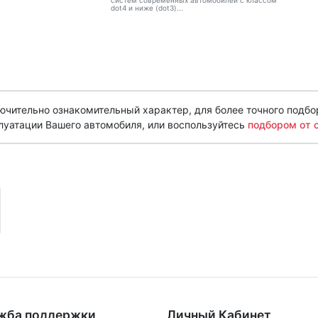
систем современных автомобилей с классом
dot4 и ниже (dot3)...
чительно ознакомительный характер, для более точного подбо
луатации Вашего автомобиля, или воспользуйтесь
подбором от 
жба поддержки
Личный Кабинет