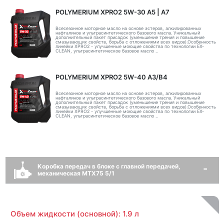
POLYMERIUM XPRO2 5W-30 А5 | А7
Всесезонное моторное масло на основе эстеров, алкилированных
нафталинов и ультрасинтетического базового масла. Уникальный
дополнительный пакет присадок (уменьшение трения и повышение
смазывающих свойств, борьба с отложениями всех видов).Особенность
линейки XPRO2 - улучшенные моющие свойства по технологии EX-
CLEAN, ультрасинтетическое базовое масло ..
POLYMERIUM XPRO2 5W-40 A3/B4
Всесезонное моторное масло на основе эстеров, алкилированных
нафталинов и ультрасинтетического базового масла. Уникальный
дополнительный пакет присадок (уменьшение трения и повышение
смазывающих свойств, борьба с отложениями всех видов).Особенность
линейки XPRO2 - улучшенные моющие свойства по технологии EX-
CLEAN, ультрасинтетическое базовое масло ..
Коробка передач в блоке с главной передачей,
механическая MTX75 5/1
Объем жидкости (основной): 1.9 л