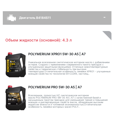
Двигатель B4184S11
Объем жидкости (основной): 4.3 л
POLYMERIUM XPRO1 5W-30 А5 | А7
Уникальное всесезонное синтетическое моторное масло с добавлением
эстеров. Создано с применением современного пакета присадок с
улучшенными защитными функциями. Отличные низкотемпературные
свойства и термическая стабильность при высоких
температурах.Отличительная особенность линейки XPRO1 - улучшенные
моющие свойства по технологии EX-CLEAN, настоящ..
POLYMERIUM PRO 5W-30 A5 | А7
Всесезонное, полностью HC синтетическое моторное
масло POLYMERIUM PRO 5W-30 A5 | А7 с качественной базой и
насыщенным пакетом присадок для уменьшения трения и повышения
моющих и диспергирующих свойств масла, обладающее высоким
индексом вязкости и топливной экономичностью.Отличительная
особенность линейки моторных масел POLY..