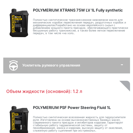
POLYMERIUM XTRANS 75W LV 1L Fully synthetic
Полностью синтетическое трансмиссионное низковязкое масло для
механических коробок переключения передач, раздаточных коробок и
дифференциалов.Разработано на основе европейского сырья с
добавлением мощного пакета присадок, обеспечивающего практически
бесшумную работу трансмиссии, а также более легкое переключение
передач, в том числе «на холо..
Усилитель рулевого управления
Объем жидкости (основной): 1.2 л
POLYMERIUM PSF Power Steering Fluid 1L
Полностью синтетическая всесезонная жидкость для гидроусилителя
руля. Изготовлена на основе высококачественных базовых масел,
современного пакета присадок и ингибиторов коррозии. Гарантирует
стабильную работу гидравлической системы, защиту от
пенообразования, износа и коррозии, высокую защиту от окисления,
слаженную работу сцепления при экстремальн..