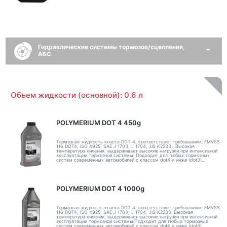
Гидравлические системы тормозов/сцепления,
АБС
Объем жидкости (основной): 0.6 л
POLYMERIUM DOT 4 450g
Тормозная жидкость класса DOT 4, соответствует требованиям: FMVSS
116 DOT4, ISO 4925, SAE J 1703, J 1704, JIS K2233. Высокая
температура кипения, выдерживает высокие нагрузки при интенсивной
эксплуатации тормозной системы. Подходит для любых тормозных
систем современных автомобилей с классом dot4 и ниже (dot3)...
POLYMERIUM DOT 4 1000g
Тормозная жидкость класса DOT 4, соответствует требованиям: FMVSS
116 DOT4, ISO 4925, SAE J 1703, J 1704, JIS K2233. Высокая
температура кипения, выдерживает высокие нагрузки при интенсивной
эксплуатации тормозной системы.Подходит для любых тормозных
систем современных автомобилей с классом dot4 и ниже (dot3)...