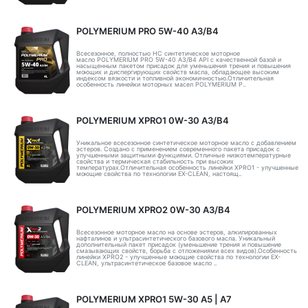
POLYMERIUM PRO 5W-40 A3/B4
Всесезонное, полностью HC синтетическое моторное
масло POLYMERIUM PRO 5W-40 A3/B4 API с качественной базой и
насыщенным пакетом присадок для уменьшения трения и повышения
моющих и диспергирующих свойств масла, обладающее высоким
индексом вязкости и топливной экономичностью.Отличительная
особенность линейки моторных масел POLYMERIUM P..
POLYMERIUM XPRO1 0W-30 A3/B4
Уникальное всесезонное синтетическое моторное масло с добавлением
эстеров. Создано с применением современного пакета присадок с
улучшенными защитными функциями. Отличные низкотемпературные
свойства и термическая стабильность при высоких
температурах.Отличительная особенность линейки XPRO1 - улучшенные
моющие свойства по технологии EX-CLEAN, настоящ..
POLYMERIUM XPRO2 0W-30 A3/B4
Всесезонное моторное масло на основе эстеров, алкилированных
нафталинов и ультрасинтетического базового масла. Уникальный
дополнительный пакет присадок (уменьшение трения и повышение
смазывающих свойств, борьба с отложениями всех видов).Особенность
линейки XPRO2 - улучшенные моющие свойства по технологии EX-
CLEAN, ультрасинтетическое базовое масло ..
POLYMERIUM XPRO1 5W-30 А5 | А7