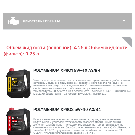
Двигатель EP6FDTM
Объем жидкости (основной): 4.25 л Объем жидкости
(фильтр): 0.25 л
POLYMERIUM XPRO1 5W-40 A3/B4
Уникальное всесезонное синтетическое моторное масло с добавлением
эстеров. Создано с применением современного пакета присадок с
улучшенными защитными функциями. Отличные низкотемпературные
свойства и термическая стабильность при высоких
температурах.Отличительная особенность линейки XPRO1 - улучшенные
моющие свойства по технологии EX-CLEAN, настоящ..
POLYMERIUM XPRO2 5W-40 A3/B4
Всесезонное моторное масло на основе эстеров, алкилированных
нафталинов и ультрасинтетического базового масла. Уникальный
дополнительный пакет присадок (уменьшение трения и повышение
смазывающих свойств, борьба с отложениями всех видов).Особенность
линейки XPRO2 - улучшенные моющие свойства по технологии EX-
CLEAN, ультрасинтетическое базовое масло ..