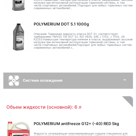
нагрузки при интенсивной эксплуатации тормозной системы, в том
числе спортивных автомобилей. Подходит для любых тормозных систем
современных автомобилей ..
POLYMERIUM DOT 5.1 1000g
Описание: Тормозная жидкость класса DOT 5.1, соответствует
требованиям: FMVSS 116 DOT 5.1, ISO 4925, SAE J 1703, J 1704, JIS
K2233.Наивысшая температура кипения в классе, выдерживает высокие
нагрузки при интенсивной эксплуатации тормозной системы, в том
числе спортивных автомобилей.Подходит для любых тормозных систем
современных автомобилей с..
Система охлаждения
Объем жидкости (основной): 6 л
POLYMERIUM antifreeze G12+ (-40) RED 5kg
Жидкость охлаждающая низкозамерзающая создана специально для