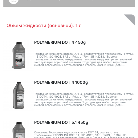
Объем жидкости (основной): 1 л
POLYMERIUM DOT 4 450g
Тормозная жидкость класса DOT 4, соответствует требованиям: FMVSS
116 DOT4, ISO 4925, SAE J 1703, J 1704, JIS K2233. Высокая
температура кипения, выдерживает высокие нагрузки при интенсивной
эксплуатации тормозной системы. Подходит для любых тормозных
систем современных автомобилей с классом dot4 и ниже (dot3)...
POLYMERIUM DOT 4 1000g
Тормозная жидкость класса DOT 4, соответствует требованиям: FMVSS
116 DOT4, ISO 4925, SAE J 1703, J 1704, JIS K2233. Высокая
температура кипения, выдерживает высокие нагрузки при интенсивной
эксплуатации тормозной системы.Подходит для любых тормозных
систем современных автомобилей с классом dot4 и ниже (dot3)...
POLYMERIUM DOT 5.1 450g
Описание: Тормозная жидкость класса DOT 5.1, соответствует
требованиям: FMVSS 116 DOT 5.1, ISO 4925, SAE J 1703, J 1704, JIS
K2233.Наивысшая температура кипения в классе, выдерживает высокие