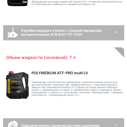
обладающее высоким индексом вязкости и топливной экономичностью.
Отличительная особенность линейки моторных ма..
Коробка передач в блоке с главной передачей,
автоматическая AT6 III 6/1 TF-72SC
Объем жидкости (основной): 7 л
POLYMERIUM ATF-PRO multi LV
Уникальное синтетическое маловязкое трансмиссионное масло для
автоматических трансмиссий, требовательных к трансмиссионным
жидкостям пониженной вязкости. Создано из качественных базовых
масел с добавлением эстеров и современного пакета присадок. Имеет
повышенную стойкость к окислению, высоким температурам. Содержит
компоненты, сокращающие износ и п..
Гидравлические тормоза/система сцепления