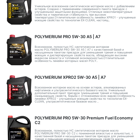
Уникальное всесезонное синтетическое моторное масло с добавлением
эстеров. Создано с применением современного пакета присадок с
улучшенными защитными функциями. Отличные низкотемпературные
свойства и термическая стабильность при высоких
температурах.Отличительная особенность линейки XPRO1 - улучшенные
моющие свойства по технологии EX-CLEAN, настоящ..
POLYMERIUM PRO 5W-30 A5 | А7
Всесезонное, полностью HC синтетическое моторное
масло POLYMERIUM PRO 5W-30 A5 | А7 с качественной базой и
насыщенным пакетом присадок для уменьшения трения и повышения
моющих и диспергирующих свойств масла, обладающее высоким
индексом вязкости и топливной экономичностью.Отличительная
особенность линейки моторных масел POLY..
POLYMERIUM XPRO2 5W-30 А5 | А7
Всесезонное моторное масло на основе эстеров, алкилированных
нафталинов и ультрасинтетического базового масла. Уникальный
дополнительный пакет присадок (уменьшение трения и повышение
смазывающих свойств, борьба с отложениями всех видов).Особенность
линейки XPRO2 - улучшенные моющие свойства по технологии EX-
CLEAN, ультрасинтетическое базовое масло ..
POLYMERIUM PRO 5W-30 Premium Fuel Economy
С2
Всесезонное, полностью HC синтетическое моторное масло
POLYMERIUM PRO 5W-30 C2 с пониженной вязкостью и зольностью, с
качественной базой и насыщенным пакетом присадок для уменьшения
трения и повышения моющих и диспергирующих свойств масла,