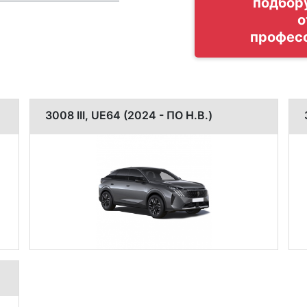
подбор
о
профес
3008 III, UE64 (2024 - ПО Н.В.)