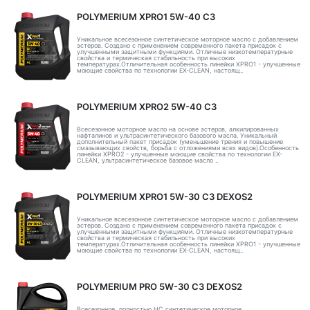
POLYMERIUM XPRO1 5W-40 C3
Уникальное всесезонное синтетическое моторное масло с добавлением
эстеров. Создано с применением современного пакета присадок с
улучшенными защитными функциями. Отличные низкотемпературные
свойства и термическая стабильность при высоких
температурах.Отличительная особенность линейки XPRO1 - улучшенные
моющие свойства по технологии EX-CLEAN, настоящ..
POLYMERIUM XPRO2 5W-40 C3
Всесезонное моторное масло на основе эстеров, алкилированных
нафталинов и ультрасинтетического базового масла. Уникальный
дополнительный пакет присадок (уменьшение трения и повышение
смазывающих свойств, борьба с отложениями всех видов).Особенность
линейки XPRO2 - улучшенные моющие свойства по технологии EX-
CLEAN, ультрасинтетическое базовое масло ..
POLYMERIUM XPRO1 5W-30 C3 DEXOS2
Уникальное всесезонное синтетическое моторное масло с добавлением
эстеров. Создано с применением современного пакета присадок с
улучшенными защитными функциями. Отличные низкотемпературные
свойства и термическая стабильность при высоких
температурах.Отличительная особенность линейки XPRO1 - улучшенные
моющие свойства по технологии EX-CLEAN, настоящ..
POLYMERIUM PRO 5W-30 C3 DEXOS2
Всесезонное, полностью HC синтетическое моторное