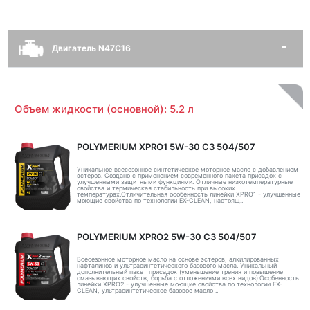
Двигатель N47C16
Объем жидкости (основной): 5.2 л
POLYMERIUM XPRO1 5W-30 C3 504/507
Уникальное всесезонное синтетическое моторное масло с добавлением
эстеров. Создано с применением современного пакета присадок с
улучшенными защитными функциями. Отличные низкотемпературные
свойства и термическая стабильность при высоких
температурах.Отличительная особенность линейки XPRO1 - улучшенные
моющие свойства по технологии EX-CLEAN, настоящ..
POLYMERIUM XPRO2 5W-30 C3 504/507
Всесезонное моторное масло на основе эстеров, алкилированных
нафталинов и ультрасинтетического базового масла. Уникальный
дополнительный пакет присадок (уменьшение трения и повышение
смазывающих свойств, борьба с отложениями всех видов).Особенность
линейки XPRO2 - улучшенные моющие свойства по технологии EX-
CLEAN, ультрасинтетическое базовое масло ..