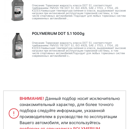
Описание: Тормозная жидкость класса DOT 5.1, соответствует
требованиям: FMVSS 116 DOT 5.1, ISO 4925, SAE J 1703, J 1704, JIS
K2233.Наивысшая температура кипения в классе, выдерживает высокие
нагрузки при интенсивной эксплуатации тормозной системы, в том
числе спортивных автомобилей. Подходит для любых тормозных систем
современных автомобилей ..
POLYMERIUM DOT 5.1 1000g
Описание: Тормозная жидкость класса DOT 5.1, соответствует
требованиям: FMVSS 116 DOT 5.1, ISO 4925, SAE J 1703, J 1704, JIS
K2233.Наивысшая температура кипения в классе, выдерживает высокие
нагрузки при интенсивной эксплуатации тормозной системы, в том
числе спортивных автомобилей.Подходит для любых тормозных систем
современных автомобилей с..
ВНИМАНИЕ!
Данный подбор носит исключительно
ознакомительный характер, для более точного
подбора следуйте информации, указанной
производителем в руководстве по эксплуатации
Вашего автомобиля, или воспользуйтесь
подбором от специалиста POLYMERIUM
.