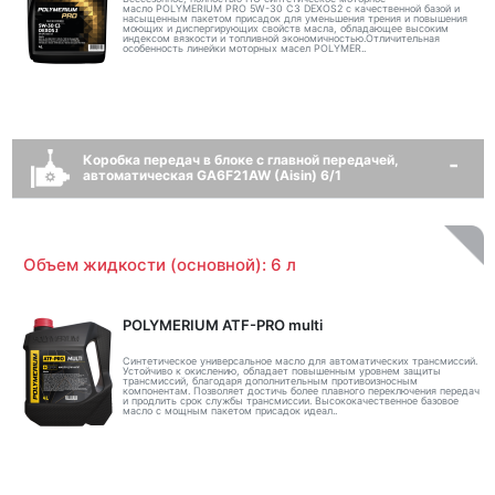
масло POLYMERIUM PRO 5W-30 C3 DEXOS2 с качественной базой и
насыщенным пакетом присадок для уменьшения трения и повышения
моющих и диспергирующих свойств масла, обладающее высоким
индексом вязкости и топливной экономичностью.Отличительная
особенность линейки моторных масел POLYMER..
Коробка передач в блоке с главной передачей,
автоматическая GA6F21AW (Aisin) 6/1
Объем жидкости (основной): 6 л
POLYMERIUM ATF-PRO multi
Синтетическое универсальное масло для автоматических трансмиссий.
Устойчиво к окислению, обладает повышенным уровнем защиты
трансмиссий, благодаря дополнительным противоизносным
компонентам. Позволяет достичь более плавного переключения передач
и продлить срок службы трансмиссии. Высококачественное базовое
масло с мощным пакетом присадок идеал..