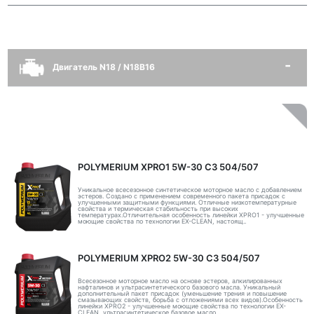
Двигатель N18 / N18B16
POLYMERIUM XPRO1 5W-30 C3 504/507
Уникальное всесезонное синтетическое моторное масло с добавлением
эстеров. Создано с применением современного пакета присадок с
улучшенными защитными функциями. Отличные низкотемпературные
свойства и термическая стабильность при высоких
температурах.Отличительная особенность линейки XPRO1 - улучшенные
моющие свойства по технологии EX-CLEAN, настоящ..
POLYMERIUM XPRO2 5W-30 C3 504/507
Всесезонное моторное масло на основе эстеров, алкилированных
нафталинов и ультрасинтетического базового масла. Уникальный
дополнительный пакет присадок (уменьшение трения и повышение
смазывающих свойств, борьба с отложениями всех видов).Особенность
линейки XPRO2 - улучшенные моющие свойства по технологии EX-
CLEAN, ультрасинтетическое базовое масло ..