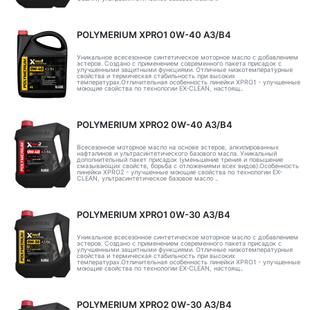
POLYMERIUM XPRO1 0W-40 A3/B4
Уникальное всесезонное синтетическое моторное масло с добавлением
эстеров. Создано с применением современного пакета присадок с
улучшенными защитными функциями. Отличные низкотемпературные
свойства и термическая стабильность при высоких
температурах.Отличительная особенность линейки XPRO1 - улучшенные
моющие свойства по технологии EX-CLEAN, настоящ..
POLYMERIUM XPRO2 0W-40 A3/B4
Всесезонное моторное масло на основе эстеров, алкилированных
нафталинов и ультрасинтетического базового масла. Уникальный
дополнительный пакет присадок (уменьшение трения и повышение
смазывающих свойств, борьба с отложениями всех видов).Особенность
линейки XPRO2 - улучшенные моющие свойства по технологии EX-
CLEAN, ультрасинтетическое базовое масло ..
POLYMERIUM XPRO1 0W-30 A3/B4
Уникальное всесезонное синтетическое моторное масло с добавлением
эстеров. Создано с применением современного пакета присадок с
улучшенными защитными функциями. Отличные низкотемпературные
свойства и термическая стабильность при высоких
температурах.Отличительная особенность линейки XPRO1 - улучшенные
моющие свойства по технологии EX-CLEAN, настоящ..
POLYMERIUM XPRO2 0W-30 A3/B4