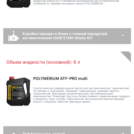
индексом вязкости и топливной экономичностью.Отличительная
особенность линейки моторных масел POLYMERIUM ..
Коробка передач в блоке с главной передачей,
автоматическая GA6F21AW (Aisin) 6/1
Объем жидкости (основной): 6 л
POLYMERIUM ATF-PRO multi
Синтетическое универсальное масло для автоматических трансмиссий.
Устойчиво к окислению, обладает повышенным уровнем защиты
трансмиссий, благодаря дополнительным противоизносным
компонентам. Позволяет достичь более плавного переключения передач
и продлить срок службы трансмиссии. Высококачественное базовое
масло с мощным пакетом присадок идеал..
Дифференциал, задний