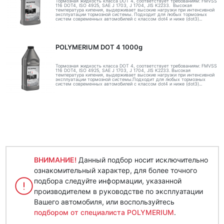
Тормозная жидкость класса DOT 4, соответствует требованиям: FMVSS
116 DOT4, ISO 4925, SAE J 1703, J 1704, JIS K2233. Высокая
температура кипения, выдерживает высокие нагрузки при интенсивной
эксплуатации тормозной системы. Подходит для любых тормозных
систем современных автомобилей с классом dot4 и ниже (dot3)...
POLYMERIUM DOT 4 1000g
Тормозная жидкость класса DOT 4, соответствует требованиям: FMVSS
116 DOT4, ISO 4925, SAE J 1703, J 1704, JIS K2233. Высокая
температура кипения, выдерживает высокие нагрузки при интенсивной
эксплуатации тормозной системы.Подходит для любых тормозных
систем современных автомобилей с классом dot4 и ниже (dot3)...
ВНИМАНИЕ!
Данный подбор носит исключительно
ознакомительный характер, для более точного
подбора следуйте информации, указанной
производителем в руководстве по эксплуатации
Вашего автомобиля, или воспользуйтесь
подбором от специалиста POLYMERIUM
.