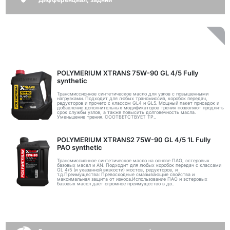
POLYMERIUM XTRANS 75W-90 GL 4/5 Fully
synthetic
Трансмиссионное синтетическое масло для узлов с повышенными
нагрузками. Подходит для любых трансмиссий, коробок передач,
редукторов и прочего с классом GL4 и GL5. Мощный пакет присадок и
добавление дополнительных модификаторов трения позволяют продлить
срок службы узлов, а также повысить долговечность масла.
Уменьшение трения. СООТВЕТСТВУЕТ ТР..
POLYMERIUM XTRANS2 75W-90 GL 4/5 1L Fully
PAO synthetic
Трансмиссионное синтетическое масло на основе ПАО, эстеровых
базовых масел и AN. Подходит для любых коробок передач с классами
GL 4/5 (и указанной вязкости) мостов, редукторов, и
т.д.Преимущества: Превосходные смазывающие свойства и
максимальная защита от износа.Использование ПАО и эстеровых
базовых масел дает огромное преимущество в до..