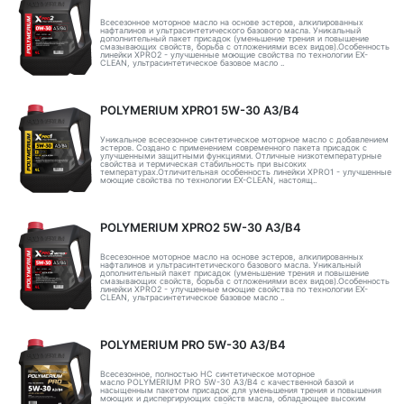
Всесезонное моторное масло на основе эстеров, алкилированных
нафталинов и ультрасинтетического базового масла. Уникальный
дополнительный пакет присадок (уменьшение трения и повышение
смазывающих свойств, борьба с отложениями всех видов).Особенность
линейки XPRO2 - улучшенные моющие свойства по технологии EX-
CLEAN, ультрасинтетическое базовое масло ..
POLYMERIUM XPRO1 5W-30 A3/B4
Уникальное всесезонное синтетическое моторное масло с добавлением
эстеров. Создано с применением современного пакета присадок с
улучшенными защитными функциями. Отличные низкотемпературные
свойства и термическая стабильность при высоких
температурах.Отличительная особенность линейки XPRO1 - улучшенные
моющие свойства по технологии EX-CLEAN, настоящ..
POLYMERIUM XPRO2 5W-30 A3/B4
Всесезонное моторное масло на основе эстеров, алкилированных
нафталинов и ультрасинтетического базового масла. Уникальный
дополнительный пакет присадок (уменьшение трения и повышение
смазывающих свойств, борьба с отложениями всех видов).Особенность
линейки XPRO2 - улучшенные моющие свойства по технологии EX-
CLEAN, ультрасинтетическое базовое масло ..
POLYMERIUM PRO 5W-30 A3/B4
Всесезонное, полностью HC синтетическое моторное
масло POLYMERIUM PRO 5W-30 A3/B4 с качественной базой и
насыщенным пакетом присадок для уменьшения трения и повышения
моющих и диспергирующих свойств масла, обладающее высоким