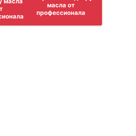
у масла
т
сионала