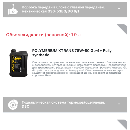
Коробка передач в блоке с главной передачей,
механическая GS6-53BG/DG 6/1
Объем жидкости (основной): 1.9 л
POLYMERIUM XTRANS 75W-80 GL-4+ Fully
synthetic
Синтетическое трансмиссионное масло из качественных базовых масел
с добавлением эстеров и насыщенного пакета присадок. Предназначено
для трансмиссий, редукторов и коробок передач и прочего с классом GL
4+, работающих под высокой нагрузкой. Обеспечивает превосходную
защиту от пенообразования, сокращает износ, содержит ингибиторы
коррозии. Не в..
Гидравлическая система тормозов/сцепления,
DSC