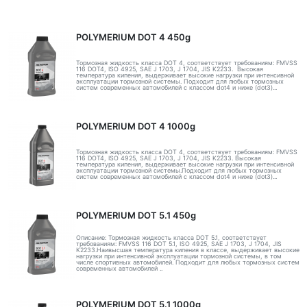
POLYMERIUM DOT 4 450g
Тормозная жидкость класса DOT 4, соответствует требованиям: FMVSS
116 DOT4, ISO 4925, SAE J 1703, J 1704, JIS K2233. Высокая
температура кипения, выдерживает высокие нагрузки при интенсивной
эксплуатации тормозной системы. Подходит для любых тормозных
систем современных автомобилей с классом dot4 и ниже (dot3)...
POLYMERIUM DOT 4 1000g
Тормозная жидкость класса DOT 4, соответствует требованиям: FMVSS
116 DOT4, ISO 4925, SAE J 1703, J 1704, JIS K2233. Высокая
температура кипения, выдерживает высокие нагрузки при интенсивной
эксплуатации тормозной системы.Подходит для любых тормозных
систем современных автомобилей с классом dot4 и ниже (dot3)...
POLYMERIUM DOT 5.1 450g
Описание: Тормозная жидкость класса DOT 5.1, соответствует
требованиям: FMVSS 116 DOT 5.1, ISO 4925, SAE J 1703, J 1704, JIS
K2233.Наивысшая температура кипения в классе, выдерживает высокие
нагрузки при интенсивной эксплуатации тормозной системы, в том
числе спортивных автомобилей. Подходит для любых тормозных систем
современных автомобилей ..
POLYMERIUM DOT 5.1 1000g