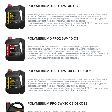
POLYMERIUM XPRO1 5W-40 C3
Уникальное всесезонное синтетическое моторное масло с добавлением
эстеров. Создано с применением современного пакета присадок с
улучшенными защитными функциями. Отличные низкотемпературные
свойства и термическая стабильность при высоких
температурах.Отличительная особенность линейки XPRO1 - улучшенные
моющие свойства по технологии EX-CLEAN, настоящ..
POLYMERIUM XPRO2 5W-40 C3
Всесезонное моторное масло на основе эстеров, алкилированных
нафталинов и ультрасинтетического базового масла. Уникальный
дополнительный пакет присадок (уменьшение трения и повышение
смазывающих свойств, борьба с отложениями всех видов).Особенность
линейки XPRO2 - улучшенные моющие свойства по технологии EX-
CLEAN, ультрасинтетическое базовое масло ..
POLYMERIUM XPRO1 5W-30 C3 DEXOS2
Уникальное всесезонное синтетическое моторное масло с добавлением
эстеров. Создано с применением современного пакета присадок с
улучшенными защитными функциями. Отличные низкотемпературные
свойства и термическая стабильность при высоких
температурах.Отличительная особенность линейки XPRO1 - улучшенные
моющие свойства по технологии EX-CLEAN, настоящ..
POLYMERIUM PRO 5W-30 C3 DEXOS2
Всесезонное, полностью HC синтетическое моторное