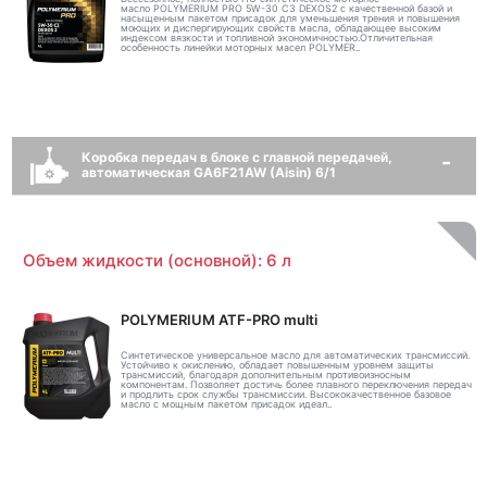
масло POLYMERIUM PRO 5W-30 C3 DEXOS2 с качественной базой и
насыщенным пакетом присадок для уменьшения трения и повышения
моющих и диспергирующих свойств масла, обладающее высоким
индексом вязкости и топливной экономичностью.Отличительная
особенность линейки моторных масел POLYMER..
Коробка передач в блоке с главной передачей,
автоматическая GA6F21AW (Aisin) 6/1
Объем жидкости (основной): 6 л
POLYMERIUM ATF-PRO multi
Синтетическое универсальное масло для автоматических трансмиссий.
Устойчиво к окислению, обладает повышенным уровнем защиты
трансмиссий, благодаря дополнительным противоизносным
компонентам. Позволяет достичь более плавного переключения передач
и продлить срок службы трансмиссии. Высококачественное базовое
масло с мощным пакетом присадок идеал..