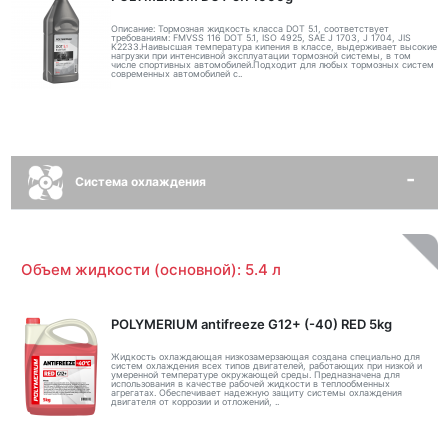
Описание: Тормозная жидкость класса DOT 5.1, соответствует
требованиям: FMVSS 116 DOT 5.1, ISO 4925, SAE J 1703, J 1704, JIS
K2233.Наивысшая температура кипения в классе, выдерживает высокие
нагрузки при интенсивной эксплуатации тормозной системы, в том
числе спортивных автомобилей.Подходит для любых тормозных систем
современных автомобилей с..
Система охлаждения
Объем жидкости (основной): 5.4 л
POLYMERIUM antifreeze G12+ (-40) RED 5kg
Жидкость охлаждающая низкозамерзающая создана специально для
систем охлаждения всех типов двигателей, работающих при низкой и
умеренной температуре окружающей среды. Предназначена для
использования в качестве рабочей жидкости в теплообменных
агрегатах. Обеспечивает надежную защиту системы охлаждения
двигателя от коррозии и отложений, ..