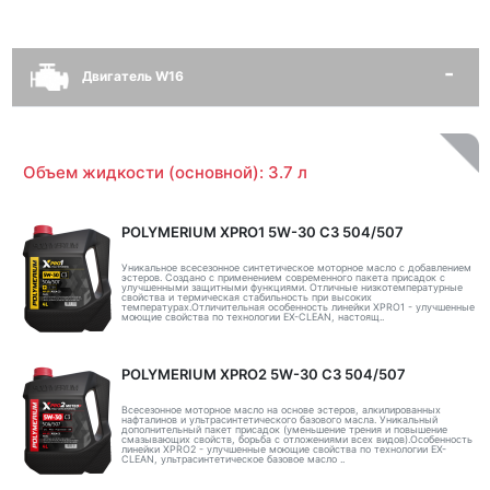
Двигатель W16
Объем жидкости (основной): 3.7 л
POLYMERIUM XPRO1 5W-30 C3 504/507
Уникальное всесезонное синтетическое моторное масло с добавлением
эстеров. Создано с применением современного пакета присадок с
улучшенными защитными функциями. Отличные низкотемпературные
свойства и термическая стабильность при высоких
температурах.Отличительная особенность линейки XPRO1 - улучшенные
моющие свойства по технологии EX-CLEAN, настоящ..
POLYMERIUM XPRO2 5W-30 C3 504/507
Всесезонное моторное масло на основе эстеров, алкилированных
нафталинов и ультрасинтетического базового масла. Уникальный
дополнительный пакет присадок (уменьшение трения и повышение
смазывающих свойств, борьба с отложениями всех видов).Особенность
линейки XPRO2 - улучшенные моющие свойства по технологии EX-
CLEAN, ультрасинтетическое базовое масло ..