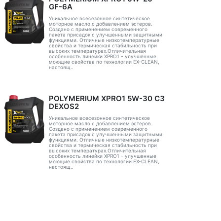
GF-6A
Уникальное всесезонное синтетическое
моторное масло с добавлением эстеров.
Создано с применением современного
пакета присадок с улучшенными защитными
функциями. Отличные низкотемпературные
свойства и термическая стабильность при
высоких температурах.Отличительная
особенность линейки XPRO1 - улучшенные
моющие свойства по технологии EX-CLEAN,
настоящ..
POLYMERIUM XPRO1 5W-30 C3
DEXOS2
Уникальное всесезонное синтетическое
моторное масло с добавлением эстеров.
Создано с применением современного
пакета присадок с улучшенными защитными
функциями. Отличные низкотемпературные
свойства и термическая стабильность при
высоких температурах.Отличительная
особенность линейки XPRO1 - улучшенные
моющие свойства по технологии EX-CLEAN,
настоящ..