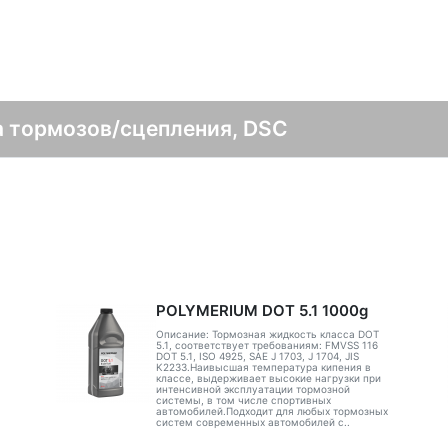
а тормозов/сцепления, DSC
POLYMERIUM DOT 5.1 1000g
Описание: Тормозная жидкость класса DOT
5.1, соответствует требованиям: FMVSS 116
DOT 5.1, ISO 4925, SAE J 1703, J 1704, JIS
K2233.Наивысшая температура кипения в
классе, выдерживает высокие нагрузки при
интенсивной эксплуатации тормозной
системы, в том числе спортивных
автомобилей.Подходит для любых тормозных
систем современных автомобилей с..