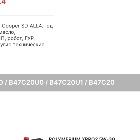
L4
n Cooper SD ALL4, год
масло,
, робот, ГУР,
ругие технические
O / B47C20U0 / B47C20U1 / B47C20
POLYMERIUM XPRO2 5W-30