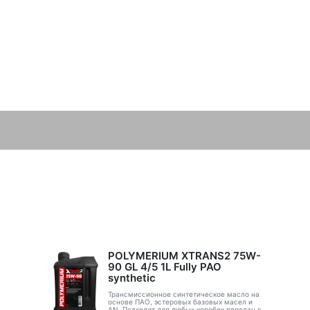
POLYMERIUM XTRANS2 75W-
90 GL 4/5 1L Fully PAO
synthetic
Трансмиссионное синтетическое масло на
основе ПАО, эстеровых базовых масел и
AN. Подходит для любых коробок передач с