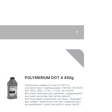
POLYMERIUM DOT 4 450g
Тормозная жидкость класса DOT 4,
соответствует требованиям: FMVSS 116 DOT4,
ISO 4925, SAE J 1703, J 1704, JIS K2233.
Высокая температура кипения, выдерживает
высокие нагрузки при интенсивной
эксплуатации тормозной системы. Подходит
для любых тормозных систем современных
автомобилей с классом dot4 и ниже (dot3)...