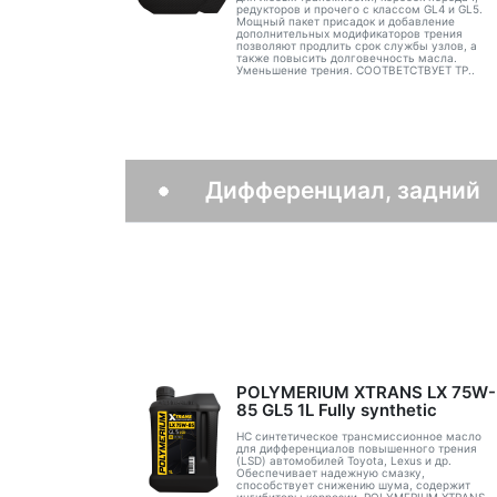
редукторов и прочего с классом GL4 и GL5.
Мощный пакет присадок и добавление
дополнительных модификаторов трения
позволяют продлить срок службы узлов, а
также повысить долговечность масла.
Уменьшение трения. СООТВЕТСТВУЕТ ТР..
Дифференциал, задний
POLYMERIUM XTRANS LX 75W-
85 GL5 1L Fully synthetic
НС синтетическое трансмиссионное масло
для дифференциалов повышенного трения
(LSD) автомобилей Toyota, Lexus и др.
Обеспечивает надежную смазку,
способствует снижению шума, содержит