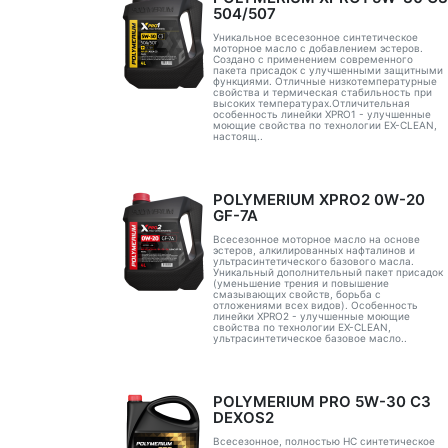
504/507
Уникальное всесезонное синтетическое
моторное масло с добавлением эстеров.
Создано с применением современного
пакета присадок с улучшенными защитными
функциями. Отличные низкотемпературные
свойства и термическая стабильность при
высоких температурах.Отличительная
особенность линейки XPRO1 - улучшенные
моющие свойства по технологии EX-CLEAN,
настоящ..
POLYMERIUM XPRO2 0W-20
GF-7A
Всесезонное моторное масло на основе
эстеров, алкилированных нафталинов и
ультрасинтетического базового масла.
Уникальный дополнительный пакет присадок
(уменьшение трения и повышение
смазывающих свойств, борьба с
отложениями всех видов). Особенность
линейки XPRO2 - улучшенные моющие
свойства по технологии EX-CLEAN,
ультрасинтетическое базовое масло..
POLYMERIUM PRO 5W-30 C3
DEXOS2
Всесезонное, полностью HC синтетическое