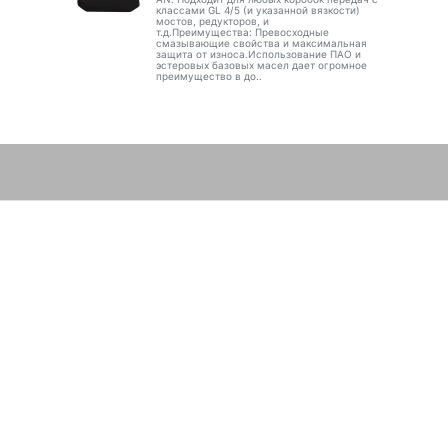
классами GL 4/5 (и указанной вязкости)
мостов, редукторов, и
т.д.Преимущества: Превосходные
смазывающие свойства и максимальная
защита от износа.Использование ПАО и
эстеровых базовых масел дает огромное
преимущество в до..