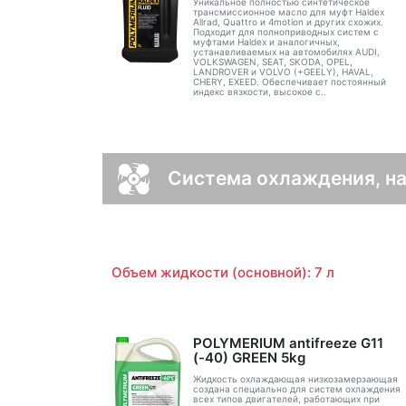
Уникальное полностью синтетическое
трансмиссионное масло для муфт Haldex
Allrad, Quattro и 4motion и других схожих.
Подходит для полноприводных систем с
муфтами Haldex и аналогичных,
устанавливаемых на автомобилях AUDI,
VOLKSWAGEN, SEAT, SKODA, OPEL,
LANDROVER и VOLVO (+GEELY), HAVAL,
CHERY, EXEED. Обеспечивает постоянный
индекс вязкости, высокое с..
Система охлаждения, нач
Объем жидкости (основной): 7 л
POLYMERIUM antifreeze G11
(-40) GREEN 5kg
Жидкость охлаждающая низкозамерзающая
создана специально для систем охлаждения
всех типов двигателей, работающих при