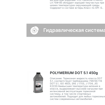
ингибиторы коррозии. POLYMERIUM XTRANS
LX 75W-85 обладает хорошей текучестью при
низких температурах окружающей среды.
Содержит в составе эстеры.Класс по API: G..
Гидравлическая систем
POLYMERIUM DOT 5.1 450g
Описание: Тормозная жидкость класса DOT
5.1, соответствует требованиям: FMVSS 116
DOT 5.1, ISO 4925, SAE J 1703, J 1704, JIS
K2233.Наивысшая температура кипения в
классе, выдерживает высокие нагрузки при
интенсивной эксплуатации тормозной
системы, в том числе спортивных
автомобилей. Подходит для любых тормозных
систем современных автомобилей ..