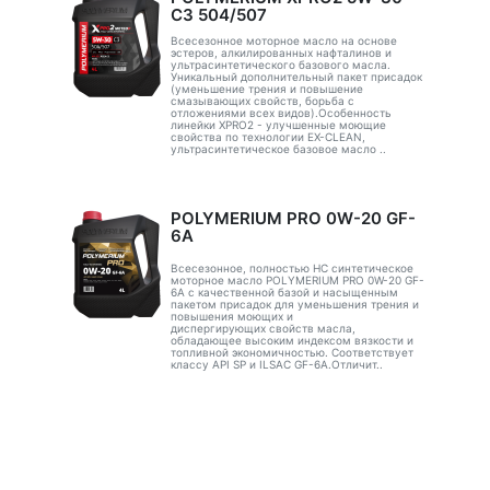
C3 504/507
Всесезонное моторное масло на основе
эстеров, алкилированных нафталинов и
ультрасинтетического базового масла.
Уникальный дополнительный пакет присадок
(уменьшение трения и повышение
смазывающих свойств, борьба с
отложениями всех видов).Особенность
линейки XPRO2 - улучшенные моющие
свойства по технологии EX-CLEAN,
ультрасинтетическое базовое масло ..
POLYMERIUM PRO 0W-20 GF-
6A
Всесезонное, полностью HC синтетическое
моторное масло POLYMERIUM PRO 0W-20 GF-
6A с качественной базой и насыщенным
пакетом присадок для уменьшения трения и
повышения моющих и
диспергирующих свойств масла,
обладающее высоким индексом вязкости и
топливной экономичностью. Соответствует
классу API SP и ILSAC GF-6A.Отличит..