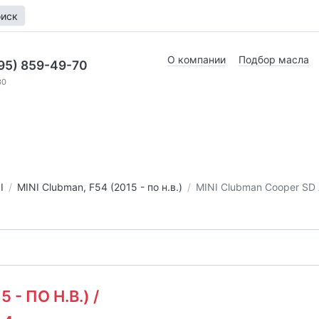
иск
О компании
Подбор масла
95) 859-49-70
30
I
MINI Clubman, F54 (2015 - по н.в.)
MINI Clubman Cooper SD
 - ПО Н.В.) /