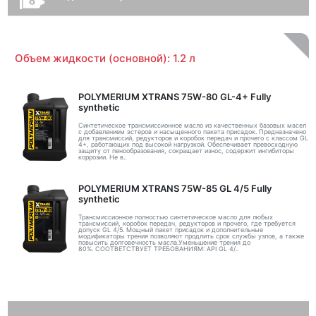
Объем жидкости (основной): 1.2 л
POLYMERIUM XTRANS 75W-80 GL-4+ Fully
synthetic
Синтетическое трансмиссионное масло из качественных базовых масел
с добавлением эстеров и насыщенного пакета присадок. Предназначено
для трансмиссий, редукторов и коробок передач и прочего с классом GL
4+, работающих под высокой нагрузкой. Обеспечивает превосходную
защиту от пенообразования, сокращает износ, содержит ингибиторы
коррозии. Не в..
POLYMERIUM XTRANS 75W-85 GL 4/5 Fully
synthetic
Трансмиссионное полностью синтетическое масло для любых
трансмиссий, коробок передач, редукторов и прочего, где требуется
допуск GL 4/5. Мощный пакет присадок и дополнительные
модификаторы трения позволяют продлить срок службы узлов, а также
повысить долговечность масла.Уменьшение трения до
80%. СООТВЕТСТВУЕТ ТРЕБОВАНИЯМ: API GL 4/..