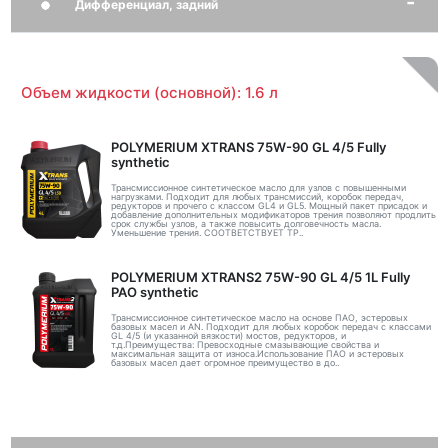
Дифференциал, задний
Объем жидкости (основной): 1.6 л
POLYMERIUM XTRANS 75W-90 GL 4/5 Fully
synthetic
Трансмиссионное синтетическое масло для узлов с повышенными
нагрузками. Подходит для любых трансмиссий, коробок передач,
редукторов и прочего с классом GL4 и GL5. Мощный пакет присадок и
добавление дополнительных модификаторов трения позволяют продлить
срок службы узлов, а также повысить долговечность масла.
Уменьшение трения. СООТВЕТСТВУЕТ ТР..
POLYMERIUM XTRANS2 75W-90 GL 4/5 1L Fully
PAO synthetic
Трансмиссионное синтетическое масло на основе ПАО, эстеровых
базовых масел и AN. Подходит для любых коробок передач с классами
GL 4/5 (и указанной вязкости) мостов, редукторов, и
т.д.Преимущества: Превосходные смазывающие свойства и
максимальная защита от износа.Использование ПАО и эстеровых
базовых масел дает огромное преимущество в до..