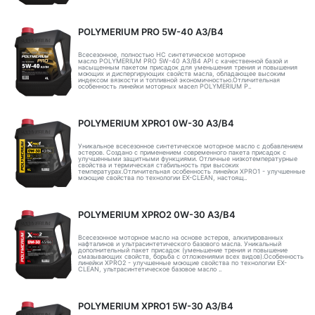
POLYMERIUM PRO 5W-40 A3/B4
Всесезонное, полностью HC синтетическое моторное
масло POLYMERIUM PRO 5W-40 A3/B4 API с качественной базой и
насыщенным пакетом присадок для уменьшения трения и повышения
моющих и диспергирующих свойств масла, обладающее высоким
индексом вязкости и топливной экономичностью.Отличительная
особенность линейки моторных масел POLYMERIUM P..
POLYMERIUM XPRO1 0W-30 A3/B4
Уникальное всесезонное синтетическое моторное масло с добавлением
эстеров. Создано с применением современного пакета присадок с
улучшенными защитными функциями. Отличные низкотемпературные
свойства и термическая стабильность при высоких
температурах.Отличительная особенность линейки XPRO1 - улучшенные
моющие свойства по технологии EX-CLEAN, настоящ..
POLYMERIUM XPRO2 0W-30 A3/B4
Всесезонное моторное масло на основе эстеров, алкилированных
нафталинов и ультрасинтетического базового масла. Уникальный
дополнительный пакет присадок (уменьшение трения и повышение
смазывающих свойств, борьба с отложениями всех видов).Особенность
линейки XPRO2 - улучшенные моющие свойства по технологии EX-
CLEAN, ультрасинтетическое базовое масло ..
POLYMERIUM XPRO1 5W-30 A3/B4