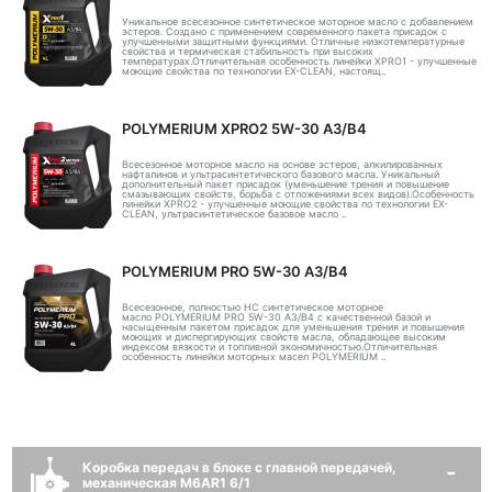
Уникальное всесезонное синтетическое моторное масло с добавлением
эстеров. Создано с применением современного пакета присадок с
улучшенными защитными функциями. Отличные низкотемпературные
свойства и термическая стабильность при высоких
температурах.Отличительная особенность линейки XPRO1 - улучшенные
моющие свойства по технологии EX-CLEAN, настоящ..
POLYMERIUM XPRO2 5W-30 A3/B4
Всесезонное моторное масло на основе эстеров, алкилированных
нафталинов и ультрасинтетического базового масла. Уникальный
дополнительный пакет присадок (уменьшение трения и повышение
смазывающих свойств, борьба с отложениями всех видов).Особенность
линейки XPRO2 - улучшенные моющие свойства по технологии EX-
CLEAN, ультрасинтетическое базовое масло ..
POLYMERIUM PRO 5W-30 A3/B4
Всесезонное, полностью HC синтетическое моторное
масло POLYMERIUM PRO 5W-30 A3/B4 с качественной базой и
насыщенным пакетом присадок для уменьшения трения и повышения
моющих и диспергирующих свойств масла, обладающее высоким
индексом вязкости и топливной экономичностью.Отличительная
особенность линейки моторных масел POLYMERIUM ..
Коробка передач в блоке с главной передачей,
механическая M6AR1 6/1