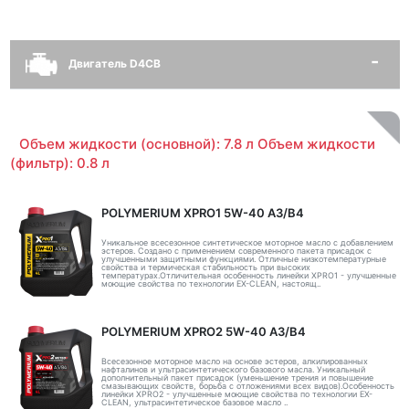
Двигатель D4CB
Объем жидкости (основной): 7.8 л Объем жидкости
(фильтр): 0.8 л
POLYMERIUM XPRO1 5W-40 A3/B4
Уникальное всесезонное синтетическое моторное масло с добавлением
эстеров. Создано с применением современного пакета присадок с
улучшенными защитными функциями. Отличные низкотемпературные
свойства и термическая стабильность при высоких
температурах.Отличительная особенность линейки XPRO1 - улучшенные
моющие свойства по технологии EX-CLEAN, настоящ..
POLYMERIUM XPRO2 5W-40 A3/B4
Всесезонное моторное масло на основе эстеров, алкилированных
нафталинов и ультрасинтетического базового масла. Уникальный
дополнительный пакет присадок (уменьшение трения и повышение
смазывающих свойств, борьба с отложениями всех видов).Особенность
линейки XPRO2 - улучшенные моющие свойства по технологии EX-
CLEAN, ультрасинтетическое базовое масло ..