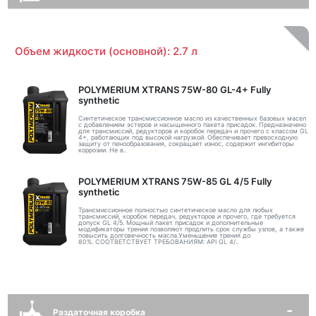
Объем жидкости (основной): 2.7 л
POLYMERIUM XTRANS 75W-80 GL-4+ Fully
synthetic
Синтетическое трансмиссионное масло из качественных базовых масел
с добавлением эстеров и насыщенного пакета присадок. Предназначено
для трансмиссий, редукторов и коробок передач и прочего с классом GL
4+, работающих под высокой нагрузкой. Обеспечивает превосходную
защиту от пенообразования, сокращает износ, содержит ингибиторы
коррозии. Не в..
POLYMERIUM XTRANS 75W-85 GL 4/5 Fully
synthetic
Трансмиссионное полностью синтетическое масло для любых
трансмиссий, коробок передач, редукторов и прочего, где требуется
допуск GL 4/5. Мощный пакет присадок и дополнительные
модификаторы трения позволяют продлить срок службы узлов, а также
повысить долговечность масла.Уменьшение трения до
80%. СООТВЕТСТВУЕТ ТРЕБОВАНИЯМ: API GL 4/..
Раздаточная коробка