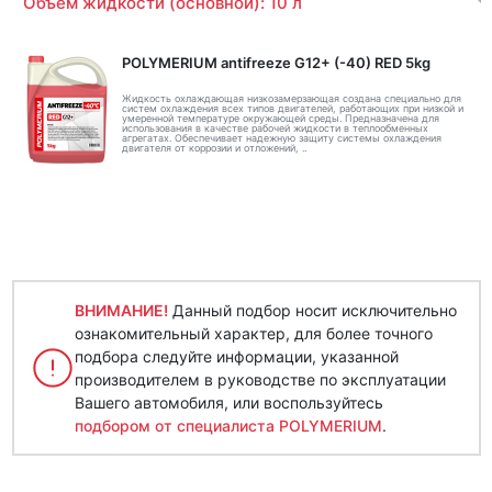
Объем жидкости (основной): 10 л
POLYMERIUM antifreeze G12+ (-40) RED 5kg
Жидкость охлаждающая низкозамерзающая создана специально для
систем охлаждения всех типов двигателей, работающих при низкой и
умеренной температуре окружающей среды. Предназначена для
использования в качестве рабочей жидкости в теплообменных
агрегатах. Обеспечивает надежную защиту системы охлаждения
двигателя от коррозии и отложений, ..
ВНИМАНИЕ!
Данный подбор носит исключительно
ознакомительный характер, для более точного
подбора следуйте информации, указанной
производителем в руководстве по эксплуатации
Вашего автомобиля, или воспользуйтесь
подбором от специалиста POLYMERIUM
.