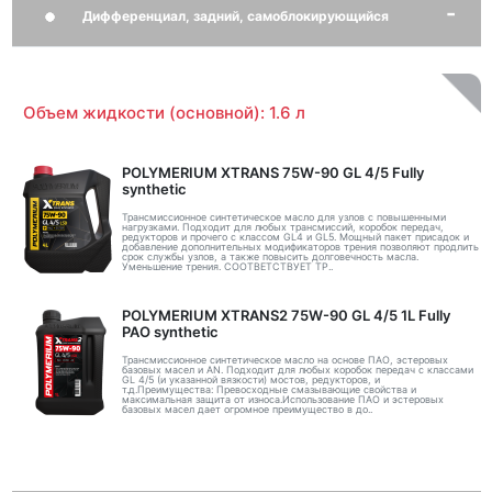
Дифференциал, задний, самоблокирующийся
Объем жидкости (основной): 1.6 л
POLYMERIUM XTRANS 75W-90 GL 4/5 Fully
synthetic
Трансмиссионное синтетическое масло для узлов с повышенными
нагрузками. Подходит для любых трансмиссий, коробок передач,
редукторов и прочего с классом GL4 и GL5. Мощный пакет присадок и
добавление дополнительных модификаторов трения позволяют продлить
срок службы узлов, а также повысить долговечность масла.
Уменьшение трения. СООТВЕТСТВУЕТ ТР..
POLYMERIUM XTRANS2 75W-90 GL 4/5 1L Fully
PAO synthetic
Трансмиссионное синтетическое масло на основе ПАО, эстеровых
базовых масел и AN. Подходит для любых коробок передач с классами
GL 4/5 (и указанной вязкости) мостов, редукторов, и
т.д.Преимущества: Превосходные смазывающие свойства и
максимальная защита от износа.Использование ПАО и эстеровых
базовых масел дает огромное преимущество в до..