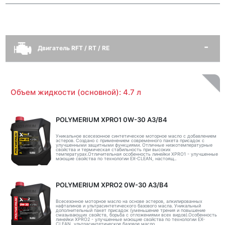
Двигатель RFT / RT / RE
Объем жидкости (основной): 4.7 л
POLYMERIUM XPRO1 0W-30 A3/B4
Уникальное всесезонное синтетическое моторное масло с добавлением
эстеров. Создано с применением современного пакета присадок с
улучшенными защитными функциями. Отличные низкотемпературные
свойства и термическая стабильность при высоких
температурах.Отличительная особенность линейки XPRO1 - улучшенные
моющие свойства по технологии EX-CLEAN, настоящ..
POLYMERIUM XPRO2 0W-30 A3/B4
Всесезонное моторное масло на основе эстеров, алкилированных
нафталинов и ультрасинтетического базового масла. Уникальный
дополнительный пакет присадок (уменьшение трения и повышение
смазывающих свойств, борьба с отложениями всех видов).Особенность
линейки XPRO2 - улучшенные моющие свойства по технологии EX-
CLEAN, ультрасинтетическое базовое масло ..