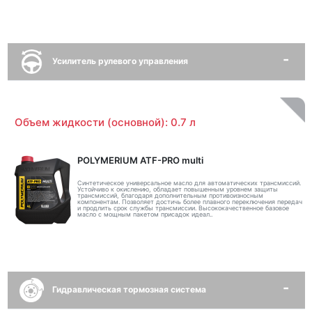
Усилитель рулевого управления
Объем жидкости (основной): 0.7 л
POLYMERIUM ATF-PRO multi
Синтетическое универсальное масло для автоматических трансмиссий.
Устойчиво к окислению, обладает повышенным уровнем защиты
трансмиссий, благодаря дополнительным противоизносным
компонентам. Позволяет достичь более плавного переключения передач
и продлить срок службы трансмиссии. Высококачественное базовое
масло с мощным пакетом присадок идеал..
Гидравлическая тормозная система