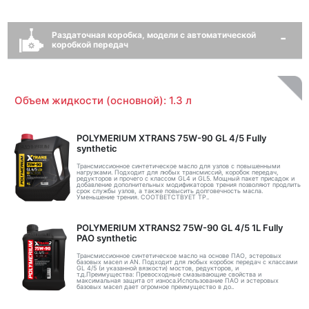
Раздаточная коробка, модели с автоматической
коробкой передач
Объем жидкости (основной): 1.3 л
POLYMERIUM XTRANS 75W-90 GL 4/5 Fully
synthetic
Трансмиссионное синтетическое масло для узлов с повышенными
нагрузками. Подходит для любых трансмиссий, коробок передач,
редукторов и прочего с классом GL4 и GL5. Мощный пакет присадок и
добавление дополнительных модификаторов трения позволяют продлить
срок службы узлов, а также повысить долговечность масла.
Уменьшение трения. СООТВЕТСТВУЕТ ТР..
POLYMERIUM XTRANS2 75W-90 GL 4/5 1L Fully
PAO synthetic
Трансмиссионное синтетическое масло на основе ПАО, эстеровых
базовых масел и AN. Подходит для любых коробок передач с классами
GL 4/5 (и указанной вязкости) мостов, редукторов, и
т.д.Преимущества: Превосходные смазывающие свойства и
максимальная защита от износа.Использование ПАО и эстеровых
базовых масел дает огромное преимущество в до..