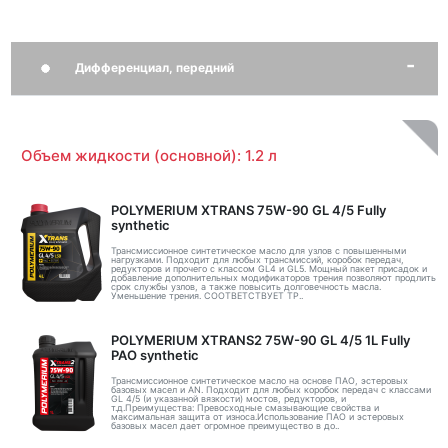
Дифференциал, передний
Объем жидкости (основной): 1.2 л
POLYMERIUM XTRANS 75W-90 GL 4/5 Fully
synthetic
Трансмиссионное синтетическое масло для узлов с повышенными
нагрузками. Подходит для любых трансмиссий, коробок передач,
редукторов и прочего с классом GL4 и GL5. Мощный пакет присадок и
добавление дополнительных модификаторов трения позволяют продлить
срок службы узлов, а также повысить долговечность масла.
Уменьшение трения. СООТВЕТСТВУЕТ ТР..
POLYMERIUM XTRANS2 75W-90 GL 4/5 1L Fully
PAO synthetic
Трансмиссионное синтетическое масло на основе ПАО, эстеровых
базовых масел и AN. Подходит для любых коробок передач с классами
GL 4/5 (и указанной вязкости) мостов, редукторов, и
т.д.Преимущества: Превосходные смазывающие свойства и
максимальная защита от износа.Использование ПАО и эстеровых
базовых масел дает огромное преимущество в до..