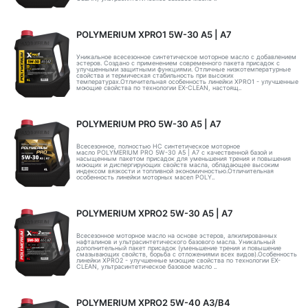
POLYMERIUM XPRO1 5W-30 А5 | А7
Уникальное всесезонное синтетическое моторное масло с добавлением
эстеров. Создано с применением современного пакета присадок с
улучшенными защитными функциями. Отличные низкотемпературные
свойства и термическая стабильность при высоких
температурах.Отличительная особенность линейки XPRO1 - улучшенные
моющие свойства по технологии EX-CLEAN, настоящ..
POLYMERIUM PRO 5W-30 A5 | А7
Всесезонное, полностью HC синтетическое моторное
масло POLYMERIUM PRO 5W-30 A5 | А7 с качественной базой и
насыщенным пакетом присадок для уменьшения трения и повышения
моющих и диспергирующих свойств масла, обладающее высоким
индексом вязкости и топливной экономичностью.Отличительная
особенность линейки моторных масел POLY..
POLYMERIUM XPRO2 5W-30 А5 | А7
Всесезонное моторное масло на основе эстеров, алкилированных
нафталинов и ультрасинтетического базового масла. Уникальный
дополнительный пакет присадок (уменьшение трения и повышение
смазывающих свойств, борьба с отложениями всех видов).Особенность
линейки XPRO2 - улучшенные моющие свойства по технологии EX-
CLEAN, ультрасинтетическое базовое масло ..
POLYMERIUM XPRO2 5W-40 A3/B4