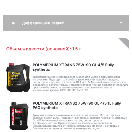
Дифференциал, задний
Объем жидкости (основной): 1.5 л
POLYMERIUM XTRANS 75W-90 GL 4/5 Fully
synthetic
Трансмиссионное синтетическое масло для узлов с повышенными
нагрузками. Подходит для любых трансмиссий, коробок передач,
редукторов и прочего с классом GL4 и GL5. Мощный пакет присадок и
добавление дополнительных модификаторов трения позволяют продлить
срок службы узлов, а также повысить долговечность масла.
Уменьшение трения. СООТВЕТСТВУЕТ ТР..
POLYMERIUM XTRANS2 75W-90 GL 4/5 1L Fully
PAO synthetic
Трансмиссионное синтетическое масло на основе ПАО, эстеровых
базовых масел и AN. Подходит для любых коробок передач с классами
GL 4/5 (и указанной вязкости) мостов, редукторов, и
т.д.Преимущества: Превосходные смазывающие свойства и
максимальная защита от износа.Использование ПАО и эстеровых
базовых масел дает огромное преимущество в до..