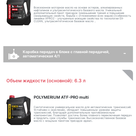
Всесезонное моторное масло на основе эстеров, алкилированных
нафталинов и ультрасинтетического базового масла. Уникальный
дополнительный пакет присадок (уменьшение трения и повышение
смазывающих свойств, борьба с отложениями всех видов).Особенность
линейки XPRO2 - улучшенные моющие свойства по технологии EX-
CLEAN, ультрасинтетическое базовое масло ..
Коробка передач в блоке с главной передачей,
автоматическая 4/1
Объем жидкости (основной): 6.3 л
POLYMERIUM ATF-PRO multi
Синтетическое универсальное масло для автоматических трансмиссий.
Устойчиво к окислению, обладает повышенным уровнем защиты
трансмиссий, благодаря дополнительным противоизносным
компонентам. Позволяет достичь более плавного переключения передач
и продлить срок службы трансмиссии. Высококачественное базовое
масло с мощным пакетом присадок идеал..