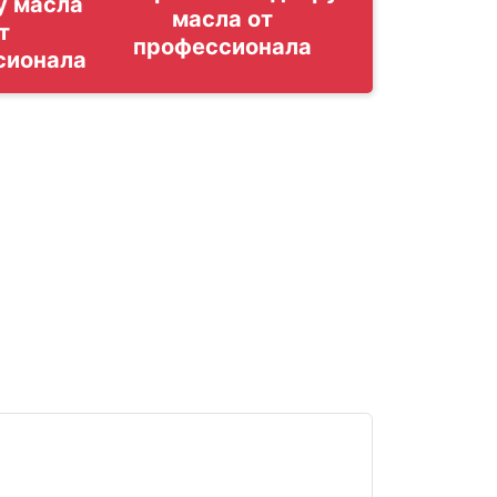
у масла
т
сионала