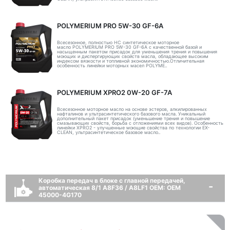
POLYMERIUM PRO 5W-30 GF-6A
Всесезонное, полностью HC синтетическое моторное
масло POLYMERIUM PRO 5W-30 GF-6A с качественной базой и
насыщенным пакетом присадок для уменьшения трения и повышения
моющих и диспергирующих свойств масла, обладающее высоким
индексом вязкости и топливной экономичностью.Отличительная
особенность линейки моторных масел POLYME..
POLYMERIUM XPRO2 0W-20 GF-7A
Всесезонное моторное масло на основе эстеров, алкилированных
нафталинов и ультрасинтетического базового масла. Уникальный
дополнительный пакет присадок (уменьшение трения и повышение
смазывающих свойств, борьба с отложениями всех видов). Особенность
линейки XPRO2 - улучшенные моющие свойства по технологии EX-
CLEAN, ультрасинтетическое базовое масло..
Коробка передач в блоке с главной передачей,
автоматическая 8/1 A8F36 / A8LF1 OEM: ОЕМ
45000-4G170