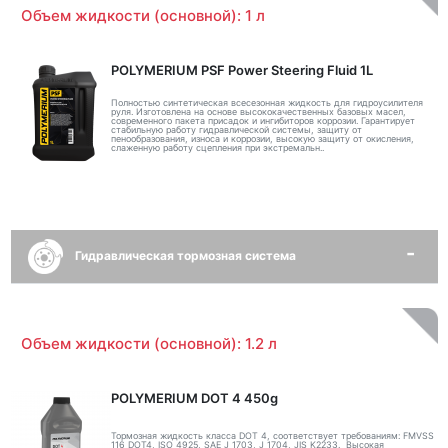
Объем жидкости (основной): 1 л
POLYMERIUM PSF Power Steering Fluid 1L
Полностью синтетическая всесезонная жидкость для гидроусилителя
руля. Изготовлена на основе высококачественных базовых масел,
современного пакета присадок и ингибиторов коррозии. Гарантирует
стабильную работу гидравлической системы, защиту от
пенообразования, износа и коррозии, высокую защиту от окисления,
слаженную работу сцепления при экстремальн..
Гидравлическая тормозная система
Объем жидкости (основной): 1.2 л
POLYMERIUM DOT 4 450g
Тормозная жидкость класса DOT 4, соответствует требованиям: FMVSS
116 DOT4, ISO 4925, SAE J 1703, J 1704, JIS K2233. Высокая