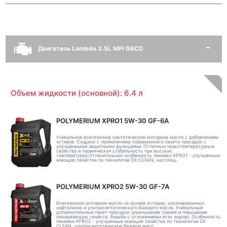
Двигатель Lambda 3.5L MPi G6CD
Объем жидкости (основной): 6.4 л
POLYMERIUM XPRO1 5W-30 GF-6A
Уникальное всесезонное синтетическое моторное масло с добавлением
эстеров. Создано с применением современного пакета присадок с
улучшенными защитными функциями. Отличные низкотемпературные
свойства и термическая стабильность при высоких
температурах.Отличительная особенность линейки XPRO1 - улучшенные
моющие свойства по технологии EX-CLEAN, настоящ..
POLYMERIUM XPRO2 5W-30 GF-7A
Всесезонное моторное масло на основе эстеров, алкилированных
нафталинов и ультрасинтетического базового масла. Уникальный
дополнительный пакет присадок (уменьшение трения и повышение
смазывающих свойств, борьба с отложениями всех видов). Особенность
линейки XPRO2 - улучшенные моющие свойства по технологии EX-
CLEAN, ультрасинтетическое базовое масл..