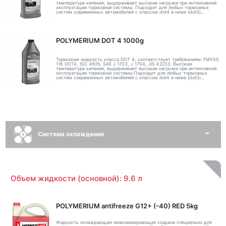
температура кипения, выдерживает высокие нагрузки при интенсивной
эксплуатации тормозной системы. Подходит для любых тормозных
систем современных автомобилей с классом dot4 и ниже (dot3)...
POLYMERIUM DOT 4 1000g
Тормозная жидкость класса DOT 4, соответствует требованиям: FMVSS
116 DOT4, ISO 4925, SAE J 1703, J 1704, JIS K2233. Высокая
температура кипения, выдерживает высокие нагрузки при интенсивной
эксплуатации тормозной системы.Подходит для любых тормозных
систем современных автомобилей с классом dot4 и ниже (dot3)...
Система охлаждения
Объем жидкости (основной): 9.6 л
POLYMERIUM antifreeze G12+ (-40) RED 5kg
Жидкость охлаждающая низкозамерзающая создана специально для