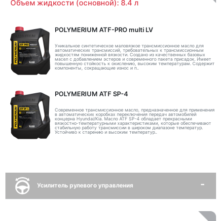
Объем жидкости (основной): 8.4 л
POLYMERIUM ATF-PRO multi LV
Уникальное синтетическое маловязкое трансмиссионное масло для
автоматических трансмиссий, требовательных к трансмиссионным
жидкостям пониженной вязкости. Создано из качественных базовых
масел с добавлением эстеров и современного пакета присадок. Имеет
повышенную стойкость к окислению, высоким температурам. Содержит
компоненты, сокращающие износ и п..
POLYMERIUM ATF SP-4
Современное трансмиссионное масло, предназначенное для применения
в автоматических коробках переключения передач автомобилей
концерна Hyundai/Kia. Масло ATF SP-4 обладает прекрасными
вязкостно-температурными характеристиками, которые обеспечивают
стабильную работу трансмиссии в широком диапазоне температур.
Устойчиво к старению и высоким температур..
Усилитель рулевого управления