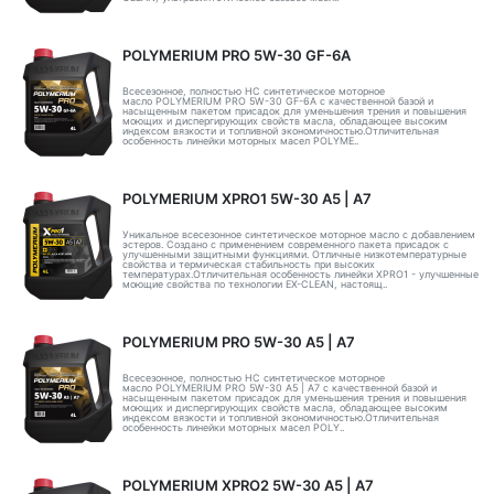
POLYMERIUM PRO 5W-30 GF-6A
Всесезонное, полностью HC синтетическое моторное
масло POLYMERIUM PRO 5W-30 GF-6A с качественной базой и
насыщенным пакетом присадок для уменьшения трения и повышения
моющих и диспергирующих свойств масла, обладающее высоким
индексом вязкости и топливной экономичностью.Отличительная
особенность линейки моторных масел POLYME..
POLYMERIUM XPRO1 5W-30 А5 | А7
Уникальное всесезонное синтетическое моторное масло с добавлением
эстеров. Создано с применением современного пакета присадок с
улучшенными защитными функциями. Отличные низкотемпературные
свойства и термическая стабильность при высоких
температурах.Отличительная особенность линейки XPRO1 - улучшенные
моющие свойства по технологии EX-CLEAN, настоящ..
POLYMERIUM PRO 5W-30 A5 | А7
Всесезонное, полностью HC синтетическое моторное
масло POLYMERIUM PRO 5W-30 A5 | А7 с качественной базой и
насыщенным пакетом присадок для уменьшения трения и повышения
моющих и диспергирующих свойств масла, обладающее высоким
индексом вязкости и топливной экономичностью.Отличительная
особенность линейки моторных масел POLY..
POLYMERIUM XPRO2 5W-30 А5 | А7