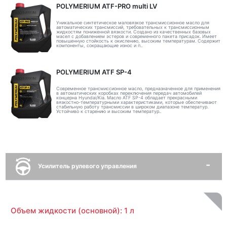
POLYMERIUM ATF-PRO multi LV
Уникальное синтетическое маловязкое трансмиссионное масло для
автоматических трансмиссий, требовательных к трансмиссионным
жидкостям пониженной вязкости. Создано из качественных базовых
масел с добавлением эстеров и современного пакета присадок. Имеет
повышенную стойкость к окислению, высоким температурам. Содержит
компоненты, сокращающие износ и п..
POLYMERIUM ATF SP-4
Современное трансмиссионное масло, предназначенное для применения
в автоматических коробках переключения передач автомобилей
концерна Hyundai/Kia. Масло ATF SP-4 обладает прекрасными
вязкостно-температурными характеристиками, которые обеспечивают
стабильную работу трансмиссии в широком диапазоне температур.
Устойчиво к старению и высоким температур..
Усилитель рулевого управления
Объем жидкости (основной): 1 л