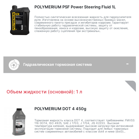
POLYMERIUM PSF Power Steering Fluid 1L
Полностью синтетическая всесезонная жидкость для гидроусилителя
руля. Изготовлена на основе высококачественных базовых масел,
современного пакета присадок и ингибиторов коррозии. Гарантирует
стабильную работу гидравлической системы, защиту от
пенообразования, износа и коррозии, высокую защиту от окисления,
слаженную работу сцепления при экстремальн..
Гидравлическая тормозная система
Объем жидкости (основной): 1 л
POLYMERIUM DOT 4 450g
Тормозная жидкость класса DOT 4, соответствует требованиям: FMVSS
116 DOT4, ISO 4925, SAE J 1703, J 1704, JIS K2233. Высокая
температура кипения, выдерживает высокие нагрузки при интенсивной
эксплуатации тормозной системы. Подходит для любых тормозных
систем современных автомобилей с классом dot4 и ниже (dot3)...