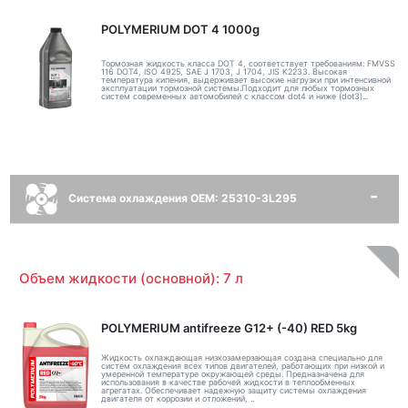
POLYMERIUM DOT 4 1000g
Тормозная жидкость класса DOT 4, соответствует требованиям: FMVSS
116 DOT4, ISO 4925, SAE J 1703, J 1704, JIS K2233. Высокая
температура кипения, выдерживает высокие нагрузки при интенсивной
эксплуатации тормозной системы.Подходит для любых тормозных
систем современных автомобилей с классом dot4 и ниже (dot3)...
Система охлаждения OEM: 25310-3L295
Объем жидкости (основной): 7 л
POLYMERIUM antifreeze G12+ (-40) RED 5kg
Жидкость охлаждающая низкозамерзающая создана специально для
систем охлаждения всех типов двигателей, работающих при низкой и
умеренной температуре окружающей среды. Предназначена для
использования в качестве рабочей жидкости в теплообменных
агрегатах. Обеспечивает надежную защиту системы охлаждения
двигателя от коррозии и отложений, ..