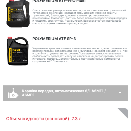
POLYMERIUM ATF-PRO multi
Синтетическое универсальное масло для автоматических трансмиссий.
Устойчиво к окислению, обладает повышенным уровнем защиты
трансмиссий, благодаря дополнительным противоизносным
компонентам. Позволяет достичь более плавного переключения передач
и продлить срок службы трансмиссии. Высококачественное базовое
масло с мощным пакетом присадок идеал..
POLYMERIUM ATF SP-3
Улучшенное трансмиссионное синтетическое масло для автоматических
коробок передач автомобилей (Kia / Hyundai). Подходит как для 4-х, так
и для 5-ти ступенчатых автоматов.Повышенная антиокислительная
стабильность позволяет маслу не стареть и не деградировать долгие
интервалы пробега. Дополнительные противоизносные компоненты
сохраняют АКПП на весь с..
Коробка передач, автоматическая 6/1 A6MF1 /
A6MF2
Объем жидкости (основной): 7.3 л