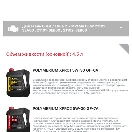
Двигатель G6EA / L6EA 2.7 MPI Mu OEM: 21101-
3EA00 , 21101-3EB00 , 21102-3EB00
Объем жидкости (основной): 4.5 л
POLYMERIUM XPRO1 5W-30 GF-6A
Уникальное всесезонное синтетическое моторное масло с добавлением
эстеров. Создано с применением современного пакета присадок с
улучшенными защитными функциями. Отличные низкотемпературные
свойства и термическая стабильность при высоких
температурах.Отличительная особенность линейки XPRO1 - улучшенные
моющие свойства по технологии EX-CLEAN, настоящ..
POLYMERIUM XPRO2 5W-30 GF-7A
Всесезонное моторное масло на основе эстеров, алкилированных
нафталинов и ультрасинтетического базового масла. Уникальный
дополнительный пакет присадок (уменьшение трения и повышение
смазывающих свойств, борьба с отложениями всех видов). Особенность
линейки XPRO2 - улучшенные моющие свойства по технологии EX-
CLEAN, ультрасинтетическое базовое масл..