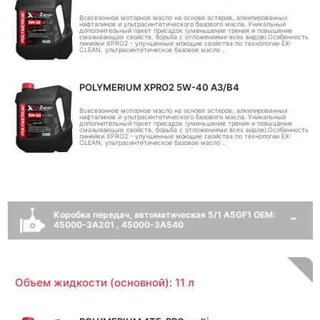
Всесезонное моторное масло на основе эстеров, алкилированных
нафталинов и ультрасинтетического базового масла. Уникальный
дополнительный пакет присадок (уменьшение трения и повышение
смазывающих свойств, борьба с отложениями всех видов).Особенность
линейки XPRO2 - улучшенные моющие свойства по технологии EX-
CLEAN, ультрасинтетическое базовое масло ..
POLYMERIUM XPRO2 5W-40 A3/B4
Всесезонное моторное масло на основе эстеров, алкилированных
нафталинов и ультрасинтетического базового масла. Уникальный
дополнительный пакет присадок (уменьшение трения и повышение
смазывающих свойств, борьба с отложениями всех видов).Особенность
линейки XPRO2 - улучшенные моющие свойства по технологии EX-
CLEAN, ультрасинтетическое базовое масло ..
Коробка передач, автоматическая 5/1 A5GF1 OEM:
45000-3A201 , 45000-3A540
Объем жидкости (основной): 11 л