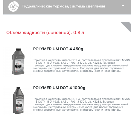
Гидравлические тормоза/система сцепления
Объем жидкости (основной): 0.8 л
POLYMERIUM DOT 4 450g
Тормозная жидкость класса DOT 4, соответствует требованиям: FMVSS
116 DOT4, ISO 4925, SAE J 1703, J 1704, JIS K2233. Высокая
температура кипения, выдерживает высокие нагрузки при интенсивной
эксплуатации тормозной системы. Подходит для любых тормозных
систем современных автомобилей с классом dot4 и ниже (dot3)...
POLYMERIUM DOT 4 1000g
Тормозная жидкость класса DOT 4, соответствует требованиям: FMVSS
116 DOT4, ISO 4925, SAE J 1703, J 1704, JIS K2233. Высокая
температура кипения, выдерживает высокие нагрузки при интенсивной
эксплуатации тормозной системы.Подходит для любых тормозных
систем современных автомобилей с классом dot4 и ниже (dot3)...