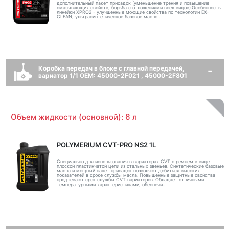
дополнительный пакет присадок (уменьшение трения и повышение
смазывающих свойств, борьба с отложениями всех видов).Особенность
линейки XPRO2 - улучшенные моющие свойства по технологии EX-
CLEAN, ультрасинтетическое базовое масло ..
Коробка передач в блоке с главной передачей,
вариатор 1/1 OEM: 45000-2F021 , 45000-2F801
Объем жидкости (основной): 6 л
POLYMERIUM CVT-PRO NS2 1L
Специально для использования в вариаторах CVT с ремнем в виде
плоской пластинчатой цепи из стальных звеньев. Синтетические базовые
масла и мощный пакет присадок позволяют добиться высоких
показателей в сроке службы масла. Повышенные защитные свойства
продлевают срок службы CVT вариаторов. Обладает отличными
температурными характеристиками, обеспечи..