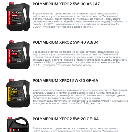
POLYMERIUM XPRO2 5W-30 А5 | А7
Всесезонное моторное масло на основе эстеров, алкилированных
нафталинов и ультрасинтетического базового масла. Уникальный
дополнительный пакет присадок (уменьшение трения и повышение
смазывающих свойств, борьба с отложениями всех видов).Особенность
линейки XPRO2 - улучшенные моющие свойства по технологии EX-
CLEAN, ультрасинтетическое базовое масло ..
POLYMERIUM XPRO2 5W-40 A3/B4
Всесезонное моторное масло на основе эстеров, алкилированных
нафталинов и ультрасинтетического базового масла. Уникальный
дополнительный пакет присадок (уменьшение трения и повышение
смазывающих свойств, борьба с отложениями всех видов).Особенность
линейки XPRO2 - улучшенные моющие свойства по технологии EX-
CLEAN, ультрасинтетическое базовое масло ..
POLYMERIUM XPRO1 5W-20 GF-6A
Уникальное всесезонное синтетическое моторное масло с добавлением
эстеров. Создано с применением современного пакета присадок с
улучшенными защитными функциями. Отличные низкотемпературные
свойства и термическая стабильность при высоких
температурах.Отличительная особенность линейки XPRO1 - улучшенные
моющие свойства по технологии EX-CLEAN, настоящ..
POLYMERIUM XPRO2 5W-20 GF-6A
Всесезонное моторное масло на основе эстеров, алкилированных
нафталинов и ультрасинтетического базового масла. Уникальный