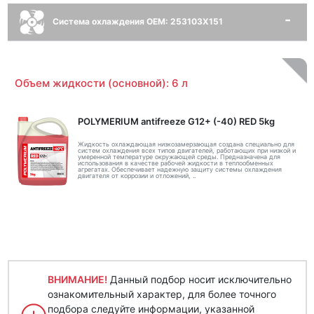
Система охлаждения OEM: 253103X151
Объем жидкости (основной): 6 л
POLYMERIUM antifreeze G12+ (-40) RED 5kg
Жидкость охлаждающая низкозамерзающая создана специально для
систем охлаждения всех типов двигателей, работающих при низкой и
умеренной температуре окружающей среды. Предназначена для
использования в качестве рабочей жидкости в теплообменных
агрегатах. Обеспечивает надежную защиту системы охлаждения
двигателя от коррозии и отложений, ..
ВНИМАНИЕ!
Данный подбор носит исключительно
ознакомительный характер, для более точного
подбора следуйте информации, указанной