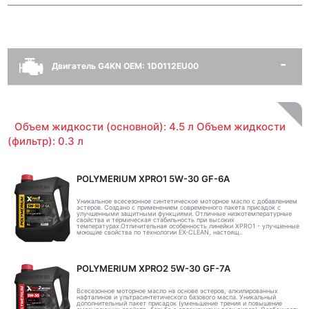
Двигатель G4KN OEM: 1D0112EU00
Объем жидкости (основной): 4.5 л Объем жидкости
(фильтр): 0.3 л
POLYMERIUM XPRO1 5W-30 GF-6A
Уникальное всесезонное синтетическое моторное масло с добавлением
эстеров. Создано с применением современного пакета присадок с
улучшенными защитными функциями. Отличные низкотемпературные
свойства и термическая стабильность при высоких
температурах.Отличительная особенность линейки XPRO1 - улучшенные
моющие свойства по технологии EX-CLEAN, настоящ..
POLYMERIUM XPRO2 5W-30 GF-7A
Всесезонное моторное масло на основе эстеров, алкилированных
нафталинов и ультрасинтетического базового масла. Уникальный
дополнительный пакет присадок (уменьшение трения и повышение