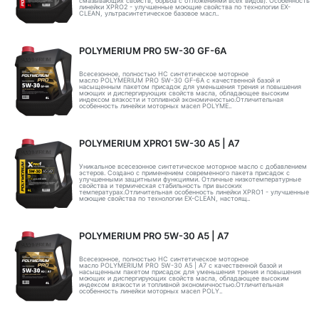
смазывающих свойств, борьба с отложениями всех видов). Особенность
линейки XPRO2 - улучшенные моющие свойства по технологии EX-
CLEAN, ультрасинтетическое базовое масл..
POLYMERIUM PRO 5W-30 GF-6A
Всесезонное, полностью HC синтетическое моторное
масло POLYMERIUM PRO 5W-30 GF-6A с качественной базой и
насыщенным пакетом присадок для уменьшения трения и повышения
моющих и диспергирующих свойств масла, обладающее высоким
индексом вязкости и топливной экономичностью.Отличительная
особенность линейки моторных масел POLYME..
POLYMERIUM XPRO1 5W-30 А5 | А7
Уникальное всесезонное синтетическое моторное масло с добавлением
эстеров. Создано с применением современного пакета присадок с
улучшенными защитными функциями. Отличные низкотемпературные
свойства и термическая стабильность при высоких
температурах.Отличительная особенность линейки XPRO1 - улучшенные
моющие свойства по технологии EX-CLEAN, настоящ..
POLYMERIUM PRO 5W-30 A5 | А7
Всесезонное, полностью HC синтетическое моторное
масло POLYMERIUM PRO 5W-30 A5 | А7 с качественной базой и
насыщенным пакетом присадок для уменьшения трения и повышения
моющих и диспергирующих свойств масла, обладающее высоким
индексом вязкости и топливной экономичностью.Отличительная
особенность линейки моторных масел POLY..