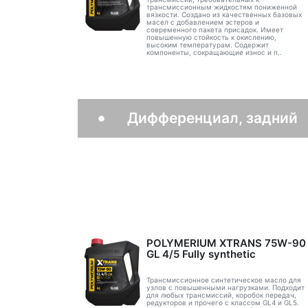
трансмиссионным жидкостям пониженной
вязкости. Создано из качественных базовых
масел с добавлением эстеров и
современного пакета присадок. Имеет
повышенную стойкость к окислению,
высоким температурам. Содержит
компоненты, сокращающие износ и п..
Дифференциал, задний
POLYMERIUM XTRANS 75W-90
GL 4/5 Fully synthetic
Трансмиссионное синтетическое масло для
узлов с повышенными нагрузками. Подходит
для любых трансмиссий, коробок передач,
редукторов и прочего с классом GL4 и GL5.