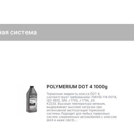
ная система
POLYMERIUM DOT 4 1000g
Тормозная жидкость класса DOT 4,
соответствует требованиям: FMVSS 116 DOT4,
ISO 4925, SAE J 1703, J 1704, JIS
K2233. Высокая температура кипения,
выдерживает высокие нагрузки при
интенсивной эксплуатации тормозной
системы.Подходит для любых тормозных
систем современных автомобилей с классом
dot4 и ниже (dot3)...