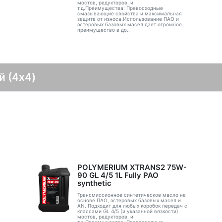
мостов, редукторов, и
т.д.Преимущества: Превосходные
смазывающие свойства и максимальная
защита от износа.Использование ПАО и
эстеровых базовых масел дает огромное
преимущество в до..
й (4x4)
POLYMERIUM XTRANS2 75W-
90 GL 4/5 1L Fully PAO
synthetic
Трансмиссионное синтетическое масло на
основе ПАО, эстеровых базовых масел и
AN. Подходит для любых коробок передач с
классами GL 4/5 (и указанной вязкости)
мостов, редукторов, и