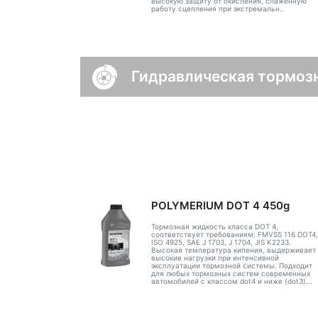
высокую защиту от окисления, слаженную
работу сцепления при экстремальн..
Гидравлическая тормоз
POLYMERIUM DOT 4 450g
Тормозная жидкость класса DOT 4,
соответствует требованиям: FMVSS 116 DOT4,
ISO 4925, SAE J 1703, J 1704, JIS K2233.
Высокая температура кипения, выдерживает
высокие нагрузки при интенсивной
эксплуатации тормозной системы. Подходит
для любых тормозных систем современных
автомобилей с классом dot4 и ниже (dot3)...