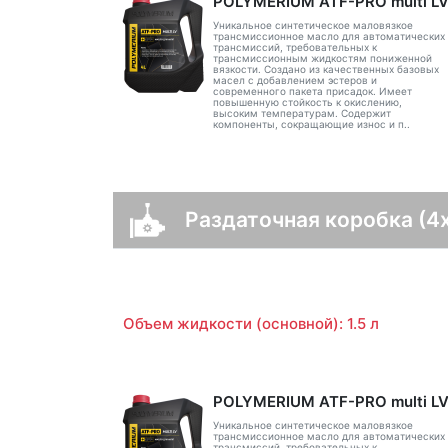
POLYMERIUM ATF-PRO multi L
Уникальное синтетическое маловязкое
трансмиссионное масло для автоматических
трансмиссий, требовательных к
трансмиссионным жидкостям пониженной
вязкости. Создано из качественных базовых
масел с добавлением эстеров и
современного пакета присадок. Имеет
повышенную стойкость к окислению,
высоким температурам. Содержит
компоненты, сокращающие износ и п..
Раздаточная коробка (4
Объем жидкости (основной): 1.5 л
POLYMERIUM ATF-PRO multi L
Уникальное синтетическое маловязкое
трансмиссионное масло для автоматических
трансмиссий, требовательных к