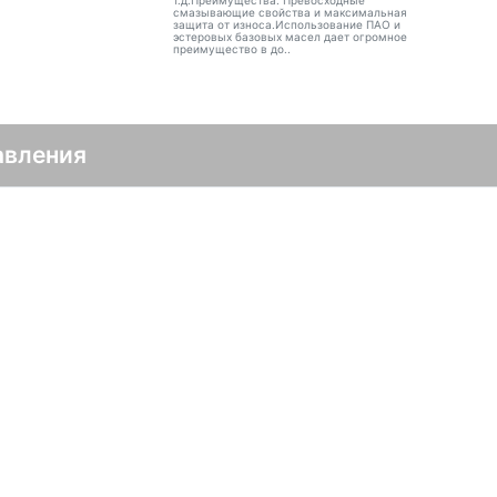
т.д.Преимущества: Превосходные
смазывающие свойства и максимальная
защита от износа.Использование ПАО и
эстеровых базовых масел дает огромное
преимущество в до..
авления