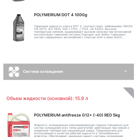
POLYMERIUM DOT 4 1000g
Тормозная жидкость класса DOT 4, соответствует требованиям: FMVSS
116 DOT4, ISO 4925, SAE J 1703, J 1704, JIS K2233. Высокая
температура кипения, выдерживает высокие нагрузки при интенсивной
эксплуатации тормозной системы.Подходит для любых тормозных
систем современных автомобилей с классом dot4 и ниже (dot3)...
Система охлаждения
Объем жидкости (основной): 15.9 л
POLYMERIUM antifreeze G12+ (-40) RED 5kg
Жидкость охлаждающая низкозамерзающая создана специально для
систем охлаждения всех типов двигателей, работающих при низкой и
умеренной температуре окружающей среды. Предназначена для
использования в качестве рабочей жидкости в теплообменных
агрегатах. Обеспечивает надежную защиту системы охлаждения