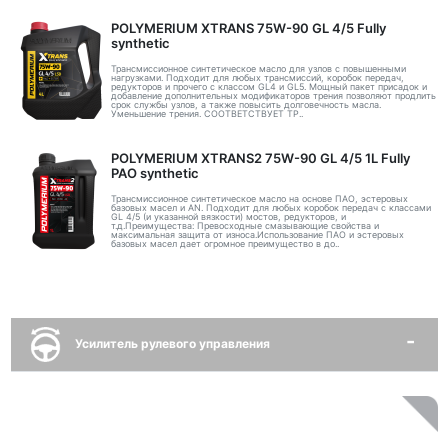
POLYMERIUM XTRANS 75W-90 GL 4/5 Fully
synthetic
Трансмиссионное синтетическое масло для узлов с повышенными
нагрузками. Подходит для любых трансмиссий, коробок передач,
редукторов и прочего с классом GL4 и GL5. Мощный пакет присадок и
добавление дополнительных модификаторов трения позволяют продлить
срок службы узлов, а также повысить долговечность масла.
Уменьшение трения. СООТВЕТСТВУЕТ ТР..
POLYMERIUM XTRANS2 75W-90 GL 4/5 1L Fully
PAO synthetic
Трансмиссионное синтетическое масло на основе ПАО, эстеровых
базовых масел и AN. Подходит для любых коробок передач с классами
GL 4/5 (и указанной вязкости) мостов, редукторов, и
т.д.Преимущества: Превосходные смазывающие свойства и
максимальная защита от износа.Использование ПАО и эстеровых
базовых масел дает огромное преимущество в до..
Усилитель рулевого управления