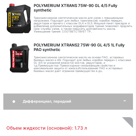
POLYMERIUM XTRANS 75W-90 GL 4/5 Fully
synthetic
Трансмиссионное синтетическое масло для узлов с повышенными
нагрузками. Подходит для любых трансмиссий, коробок передач,
редукторов и прочего с классом GL4 и GL5. Мощный пакет присадок и
добавление дополнительных модификаторов трения позволяют продлить
срок службы узлов, а также повысить долговечность масла.
Уменьшение трения. СООТВЕТСТВУЕТ ТР..
POLYMERIUM XTRANS2 75W-90 GL 4/5 1L Fully
PAO synthetic
Трансмиссионное синтетическое масло на основе ПАО, эстеровых
базовых масел и AN. Подходит для любых коробок передач с классами
GL 4/5 (и указанной вязкости) мостов, редукторов, и
т.д.Преимущества: Превосходные смазывающие свойства и
максимальная защита от износа.Использование ПАО и эстеровых
базовых масел дает огромное преимущество в до..
Дифференциал, передний
Объем жидкости (основной): 1.73 л