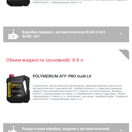
компоненты, сокращающие износ и п..
Коробка передач, автоматическая 6L80-E 6/1,
6L90- 6/1
Объем жидкости (основной): 9.9 л
POLYMERIUM ATF-PRO multi LV
Уникальное синтетическое маловязкое трансмиссионное масло для
автоматических трансмиссий, требовательных к трансмиссионным
жидкостям пониженной вязкости. Создано из качественных базовых
масел с добавлением эстеров и современного пакета присадок. Имеет
повышенную стойкость к окислению, высоким температурам. Содержит
компоненты, сокращающие износ и п..
Раздаточная коробка, модели с автоматической