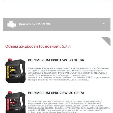
Двигатель LMG/LC9
Объем жидкости (основной): 5.7 л
POLYMERIUM XPRO1 5W-30 GF-6A
Уникальное всесезонное синтетическое моторное масло с добавлением
эстеров. Создано с применением современного пакета присадок с
улучшенными защитными функциями. Отличные низкотемпературные
свойства и термическая стабильность при высоких
температурах.Отличительная особенность линейки XPRO1 - улучшенные
моющие свойства по технологии EX-CLEAN, настоящ..
POLYMERIUM XPRO2 5W-30 GF-7A
Всесезонное моторное масло на основе эстеров, алкилированных
нафталинов и ультрасинтетического базового масла. Уникальный
дополнительный пакет присадок (уменьшение трения и повышение
смазывающих свойств, борьба с отложениями всех видов). Особенность
линейки XPRO2 - улучшенные моющие свойства по технологии EX-
CLEAN, ультрасинтетическое базовое масл..