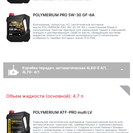
POLYMERIUM PRO 5W-30 GF-6A
Всесезонное, полностью HC синтетическое моторное
масло POLYMERIUM PRO 5W-30 GF-6A с качественной базой и
насыщенным пакетом присадок для уменьшения трения и повышения
моющих и диспергирующих свойств масла, обладающее высоким
индексом вязкости и топливной экономичностью.Отличительная
особенность линейки моторных масел POLYME..
Коробка передач, автоматическая 4L60-E 4/1,
4L70- 4/1
Объем жидкости (основной): 4.7 л
POLYMERIUM ATF-PRO multi LV
Уникальное синтетическое маловязкое трансмиссионное масло для
автоматических трансмиссий, требовательных к трансмиссионным
жидкостям пониженной вязкости. Создано из качественных базовых
масел с добавлением эстеров и современного пакета присадок. Имеет
повышенную стойкость к окислению, высоким температурам. Содержит