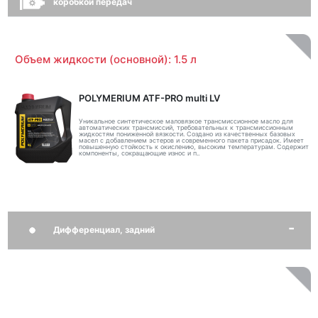
коробкой передач
Объем жидкости (основной): 1.5 л
POLYMERIUM ATF-PRO multi LV
Уникальное синтетическое маловязкое трансмиссионное масло для
автоматических трансмиссий, требовательных к трансмиссионным
жидкостям пониженной вязкости. Создано из качественных базовых
масел с добавлением эстеров и современного пакета присадок. Имеет
повышенную стойкость к окислению, высоким температурам. Содержит
компоненты, сокращающие износ и п..
Дифференциал, задний