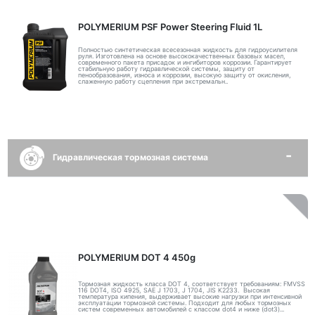
POLYMERIUM PSF Power Steering Fluid 1L
Полностью синтетическая всесезонная жидкость для гидроусилителя
руля. Изготовлена на основе высококачественных базовых масел,
современного пакета присадок и ингибиторов коррозии. Гарантирует
стабильную работу гидравлической системы, защиту от
пенообразования, износа и коррозии, высокую защиту от окисления,
слаженную работу сцепления при экстремальн..
Гидравлическая тормозная система
POLYMERIUM DOT 4 450g
Тормозная жидкость класса DOT 4, соответствует требованиям: FMVSS
116 DOT4, ISO 4925, SAE J 1703, J 1704, JIS K2233. Высокая
температура кипения, выдерживает высокие нагрузки при интенсивной
эксплуатации тормозной системы. Подходит для любых тормозных
систем современных автомобилей с классом dot4 и ниже (dot3)...