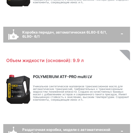
компоненты, сокращающие износ и п..
Коробка передач, автоматическая 6L80-E 6/1,
6L90- 6/1
Объем жидкости (основной): 9.9 л
POLYMERIUM ATF-PRO multi LV
Уникальное синтетическое маловязкое трансмиссионное масло для
автоматических трансмиссий, требовательных к трансмиссионным
жидкостям пониженной вязкости. Создано из качественных базовых
масел с добавлением эстеров и современного пакета присадок. Имеет
повышенную стойкость к окислению, высоким температурам. Содержит
компоненты, сокращающие износ и п..
Раздаточная коробка, модели с автоматической