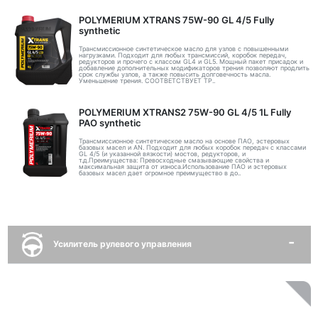
POLYMERIUM XTRANS 75W-90 GL 4/5 Fully
synthetic
Трансмиссионное синтетическое масло для узлов с повышенными
нагрузками. Подходит для любых трансмиссий, коробок передач,
редукторов и прочего с классом GL4 и GL5. Мощный пакет присадок и
добавление дополнительных модификаторов трения позволяют продлить
срок службы узлов, а также повысить долговечность масла.
Уменьшение трения. СООТВЕТСТВУЕТ ТР..
POLYMERIUM XTRANS2 75W-90 GL 4/5 1L Fully
PAO synthetic
Трансмиссионное синтетическое масло на основе ПАО, эстеровых
базовых масел и AN. Подходит для любых коробок передач с классами
GL 4/5 (и указанной вязкости) мостов, редукторов, и
т.д.Преимущества: Превосходные смазывающие свойства и
максимальная защита от износа.Использование ПАО и эстеровых
базовых масел дает огромное преимущество в до..
Усилитель рулевого управления