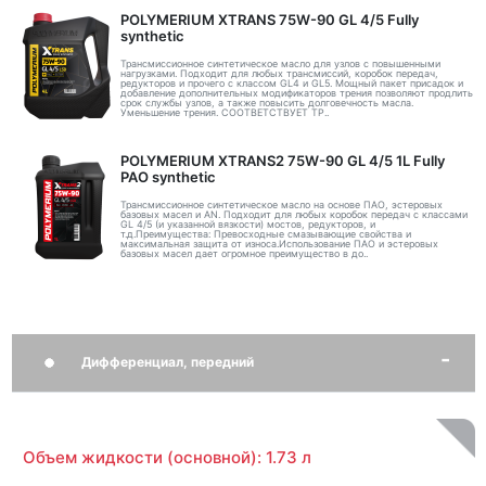
POLYMERIUM XTRANS 75W-90 GL 4/5 Fully
synthetic
Трансмиссионное синтетическое масло для узлов с повышенными
нагрузками. Подходит для любых трансмиссий, коробок передач,
редукторов и прочего с классом GL4 и GL5. Мощный пакет присадок и
добавление дополнительных модификаторов трения позволяют продлить
срок службы узлов, а также повысить долговечность масла.
Уменьшение трения. СООТВЕТСТВУЕТ ТР..
POLYMERIUM XTRANS2 75W-90 GL 4/5 1L Fully
PAO synthetic
Трансмиссионное синтетическое масло на основе ПАО, эстеровых
базовых масел и AN. Подходит для любых коробок передач с классами
GL 4/5 (и указанной вязкости) мостов, редукторов, и
т.д.Преимущества: Превосходные смазывающие свойства и
максимальная защита от износа.Использование ПАО и эстеровых
базовых масел дает огромное преимущество в до..
Дифференциал, передний
Объем жидкости (основной): 1.73 л