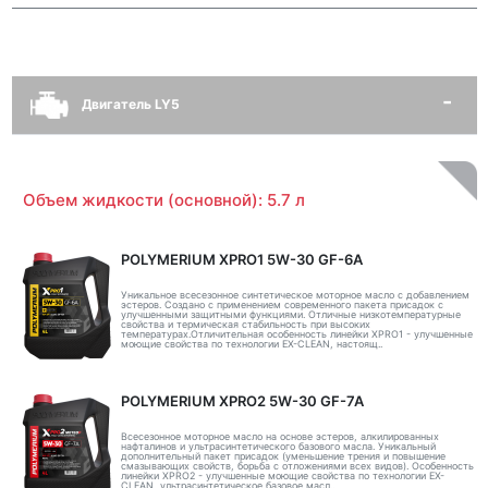
Двигатель LY5
Объем жидкости (основной): 5.7 л
POLYMERIUM XPRO1 5W-30 GF-6A
Уникальное всесезонное синтетическое моторное масло с добавлением
эстеров. Создано с применением современного пакета присадок с
улучшенными защитными функциями. Отличные низкотемпературные
свойства и термическая стабильность при высоких
температурах.Отличительная особенность линейки XPRO1 - улучшенные
моющие свойства по технологии EX-CLEAN, настоящ..
POLYMERIUM XPRO2 5W-30 GF-7A
Всесезонное моторное масло на основе эстеров, алкилированных
нафталинов и ультрасинтетического базового масла. Уникальный
дополнительный пакет присадок (уменьшение трения и повышение
смазывающих свойств, борьба с отложениями всех видов). Особенность
линейки XPRO2 - улучшенные моющие свойства по технологии EX-
CLEAN, ультрасинтетическое базовое масл..