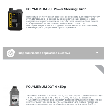
POLYMERIUM PSF Power Steering Fluid 1L
Полностью синтетическая всесезонная жидкость для гидроусилителя
руля. Изготовлена на основе высококачественных базовых масел,
современного пакета присадок и ингибиторов коррозии. Гарантирует
стабильную работу гидравлической системы, защиту от
пенообразования, износа и коррозии, высокую защиту от окисления,
слаженную работу сцепления при экстремальн..
Гидравлическая тормозная система
POLYMERIUM DOT 4 450g
Тормозная жидкость класса DOT 4, соответствует требованиям: FMVSS
116 DOT4, ISO 4925, SAE J 1703, J 1704, JIS K2233. Высокая
температура кипения, выдерживает высокие нагрузки при интенсивной
эксплуатации тормозной системы. Подходит для любых тормозных
систем современных автомобилей с классом dot4 и ниже (dot3)...