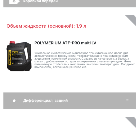
коробкой передач
Объем жидкости (основной): 1.9 л
POLYMERIUM ATF-PRO multi LV
Уникальное синтетическое маловязкое трансмиссионное масло для
автоматических трансмиссий, требовательных к трансмиссионным
жидкостям пониженной вязкости. Создано из качественных базовых
масел с добавлением эстеров и современного пакета присадок. Имеет
повышенную стойкость к окислению, высоким температурам. Содержит
компоненты, сокращающие износ и п..
Дифференциал, задний