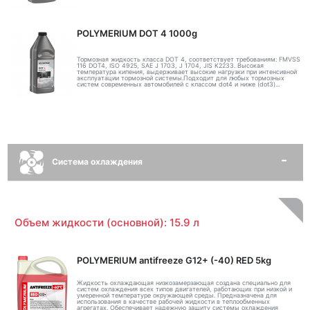
POLYMERIUM DOT 4 1000g
Тормозная жидкость класса DOT 4, соответствует требованиям: FMVSS
116 DOT4, ISO 4925, SAE J 1703, J 1704, JIS K2233. Высокая
температура кипения, выдерживает высокие нагрузки при интенсивной
эксплуатации тормозной системы.Подходит для любых тормозных
систем современных автомобилей с классом dot4 и ниже (dot3)...
Система охлаждения
Объем жидкости (основной): 15.9 л
POLYMERIUM antifreeze G12+ (-40) RED 5kg
Жидкость охлаждающая низкозамерзающая создана специально для
систем охлаждения всех типов двигателей, работающих при низкой и
умеренной температуре окружающей среды. Предназначена для
использования в качестве рабочей жидкости в теплообменных
агрегатах. Обеспечивает надежную защиту системы охлаждения