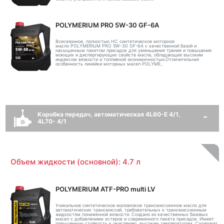
POLYMERIUM PRO 5W-30 GF-6A
Всесезонное, полностью HC синтетическое моторное
масло POLYMERIUM PRO 5W-30 GF-6A с качественной базой и
насыщенным пакетом присадок для уменьшения трения и повышения
моющих и диспергирующих свойств масла, обладающее высоким
индексом вязкости и топливной экономичностью.Отличительная
особенность линейки моторных масел POLYME..
Коробка передач, автоматическая 4L60-E 4/1,
4L70- 4/1
Объем жидкости (основной): 4.7 л
POLYMERIUM ATF-PRO multi LV
Уникальное синтетическое маловязкое трансмиссионное масло для
автоматических трансмиссий, требовательных к трансмиссионным
жидкостям пониженной вязкости. Создано из качественных базовых
масел с добавлением эстеров и современного пакета присадок. Имеет
повышенную стойкость к окислению, высоким температурам. Содержит