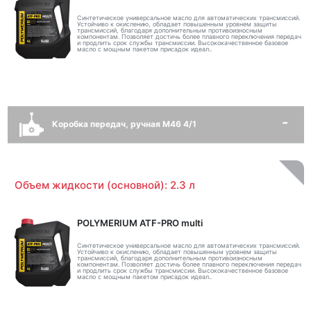
Синтетическое универсальное масло для автоматических трансмиссий.
Устойчиво к окислению, обладает повышенным уровнем защиты
трансмиссий, благодаря дополнительным противоизносным
компонентам. Позволяет достичь более плавного переключения передач
и продлить срок службы трансмиссии. Высококачественное базовое
масло с мощным пакетом присадок идеал..
Коробка передач, ручная M46 4/1
Объем жидкости (основной): 2.3 л
POLYMERIUM ATF-PRO multi
Синтетическое универсальное масло для автоматических трансмиссий.
Устойчиво к окислению, обладает повышенным уровнем защиты
трансмиссий, благодаря дополнительным противоизносным
компонентам. Позволяет достичь более плавного переключения передач
и продлить срок службы трансмиссии. Высококачественное базовое
масло с мощным пакетом присадок идеал..