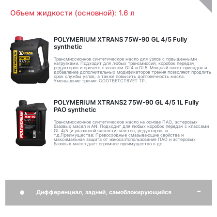
Объем жидкости (основной): 1.6 л
POLYMERIUM XTRANS 75W-90 GL 4/5 Fully
synthetic
Трансмиссионное синтетическое масло для узлов с повышенными
нагрузками. Подходит для любых трансмиссий, коробок передач,
редукторов и прочего с классом GL4 и GL5. Мощный пакет присадок и
добавление дополнительных модификаторов трения позволяют продлить
срок службы узлов, а также повысить долговечность масла.
Уменьшение трения. СООТВЕТСТВУЕТ ТР..
POLYMERIUM XTRANS2 75W-90 GL 4/5 1L Fully
PAO synthetic
Трансмиссионное синтетическое масло на основе ПАО, эстеровых
базовых масел и AN. Подходит для любых коробок передач с классами
GL 4/5 (и указанной вязкости) мостов, редукторов, и
т.д.Преимущества: Превосходные смазывающие свойства и
максимальная защита от износа.Использование ПАО и эстеровых
базовых масел дает огромное преимущество в до..
Дифференциал, задний, самоблокирующийся