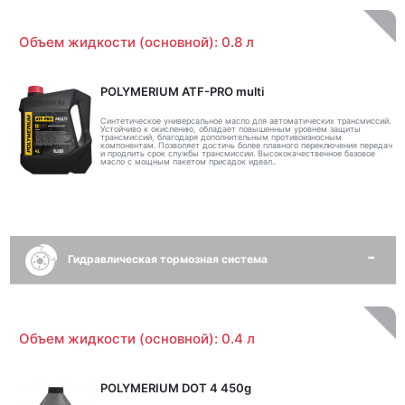
Объем жидкости (основной): 0.8 л
POLYMERIUM ATF-PRO multi
Синтетическое универсальное масло для автоматических трансмиссий.
Устойчиво к окислению, обладает повышенным уровнем защиты
трансмиссий, благодаря дополнительным противоизносным
компонентам. Позволяет достичь более плавного переключения передач
и продлить срок службы трансмиссии. Высококачественное базовое
масло с мощным пакетом присадок идеал..
Гидравлическая тормозная система
Объем жидкости (основной): 0.4 л
POLYMERIUM DOT 4 450g