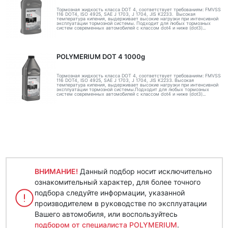
Тормозная жидкость класса DOT 4, соответствует требованиям: FMVSS
116 DOT4, ISO 4925, SAE J 1703, J 1704, JIS K2233. Высокая
температура кипения, выдерживает высокие нагрузки при интенсивной
эксплуатации тормозной системы. Подходит для любых тормозных
систем современных автомобилей с классом dot4 и ниже (dot3)...
POLYMERIUM DOT 4 1000g
Тормозная жидкость класса DOT 4, соответствует требованиям: FMVSS
116 DOT4, ISO 4925, SAE J 1703, J 1704, JIS K2233. Высокая
температура кипения, выдерживает высокие нагрузки при интенсивной
эксплуатации тормозной системы.Подходит для любых тормозных
систем современных автомобилей с классом dot4 и ниже (dot3)...
ВНИМАНИЕ!
Данный подбор носит исключительно
ознакомительный характер, для более точного
подбора следуйте информации, указанной
производителем в руководстве по эксплуатации
Вашего автомобиля, или воспользуйтесь
подбором от специалиста POLYMERIUM
.