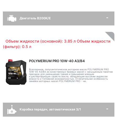
Двигатель B200K/E
Объем жидкости (основной): 3.85 л Объем жидкости
(фильтр): 0.5 л
POLYMERIUM PRO 10W-40 A3/B4
Всесезонное, полусинтетическое моторное масло POLYMERIUM PRO
10W-40 A3/B4 из качественных базовых масел с насыщенным пакетом
присадок для уменьшения трения и повышения моющих
и диспергирующих свойств масла, обладающее высоким индексом
вязкости и топливной экономичностью. Отличительная особенность
линейки моторных масел POLYMERIUM PRO - ни..
Коробка передач, автоматическая 3/1