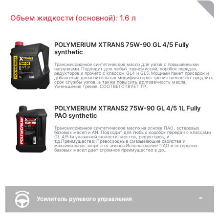
Объем жидкости (основной): 1.6 л
POLYMERIUM XTRANS 75W-90 GL 4/5 Fully
synthetic
Трансмиссионное синтетическое масло для узлов с повышенными
нагрузками. Подходит для любых трансмиссий, коробок передач,
редукторов и прочего с классом GL4 и GL5. Мощный пакет присадок и
добавление дополнительных модификаторов трения позволяют продлить
срок службы узлов, а также повысить долговечность масла.
Уменьшение трения. СООТВЕТСТВУЕТ ТР..
POLYMERIUM XTRANS2 75W-90 GL 4/5 1L Fully
PAO synthetic
Трансмиссионное синтетическое масло на основе ПАО, эстеровых
базовых масел и AN. Подходит для любых коробок передач с классами
GL 4/5 (и указанной вязкости) мостов, редукторов, и
т.д.Преимущества: Превосходные смазывающие свойства и
максимальная защита от износа.Использование ПАО и эстеровых
базовых масел дает огромное преимущество в до..
Усилитель рулевого управления