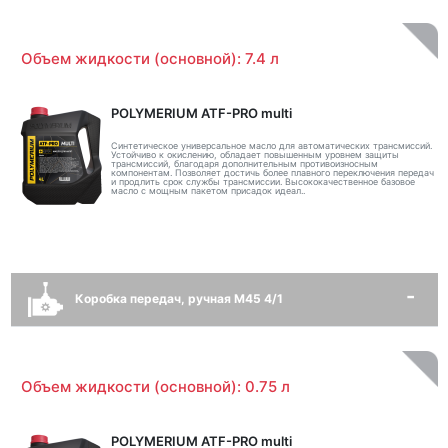
Объем жидкости (основной): 7.4 л
POLYMERIUM ATF-PRO multi
Синтетическое универсальное масло для автоматических трансмиссий.
Устойчиво к окислению, обладает повышенным уровнем защиты
трансмиссий, благодаря дополнительным противоизносным
компонентам. Позволяет достичь более плавного переключения передач
и продлить срок службы трансмиссии. Высококачественное базовое
масло с мощным пакетом присадок идеал..
Коробка передач, ручная M45 4/1
Объем жидкости (основной): 0.75 л
POLYMERIUM ATF-PRO multi