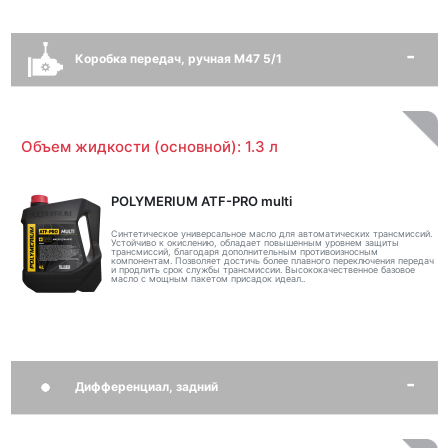
Коробка передач, ручная M47 5/1
Объем жидкости (основной): 1.3 л
POLYMERIUM ATF-PRO multi
Синтетическое универсальное масло для автоматических трансмиссий.
Устойчиво к окислению, обладает повышенным уровнем защиты
трансмиссий, благодаря дополнительным противоизносным
компонентам. Позволяет достичь более плавного переключения передач
и продлить срок службы трансмиссии. Высококачественное базовое
масло с мощным пакетом присадок идеал..
Дифференциал, задний