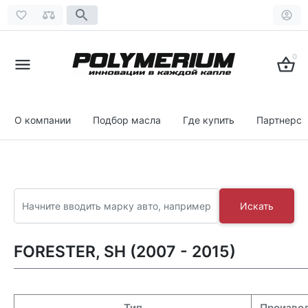
0
О компании
Подбор масла
Где купить
Партнерст
Искать
FORESTER, SH (2007 - 2015)
Тип
Произво