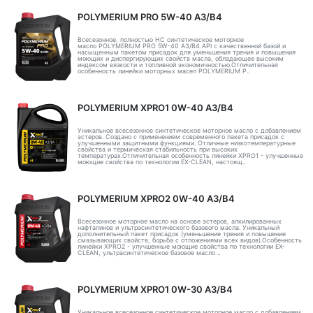
POLYMERIUM PRO 5W-40 A3/B4
Всесезонное, полностью HC синтетическое моторное
масло POLYMERIUM PRO 5W-40 A3/B4 API с качественной базой и
насыщенным пакетом присадок для уменьшения трения и повышения
моющих и диспергирующих свойств масла, обладающее высоким
индексом вязкости и топливной экономичностью.Отличительная
особенность линейки моторных масел POLYMERIUM P..
POLYMERIUM XPRO1 0W-40 A3/B4
Уникальное всесезонное синтетическое моторное масло с добавлением
эстеров. Создано с применением современного пакета присадок с
улучшенными защитными функциями. Отличные низкотемпературные
свойства и термическая стабильность при высоких
температурах.Отличительная особенность линейки XPRO1 - улучшенные
моющие свойства по технологии EX-CLEAN, настоящ..
POLYMERIUM XPRO2 0W-40 A3/B4
Всесезонное моторное масло на основе эстеров, алкилированных
нафталинов и ультрасинтетического базового масла. Уникальный
дополнительный пакет присадок (уменьшение трения и повышение
смазывающих свойств, борьба с отложениями всех видов).Особенность
линейки XPRO2 - улучшенные моющие свойства по технологии EX-
CLEAN, ультрасинтетическое базовое масло ..
POLYMERIUM XPRO1 0W-30 A3/B4
Уникальное всесезонное синтетическое моторное масло с добавлением