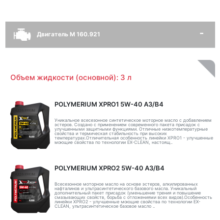
Двигатель M 160.921
Объем жидкости (основной): 3 л
POLYMERIUM XPRO1 5W-40 A3/B4
Уникальное всесезонное синтетическое моторное масло с добавлением
эстеров. Создано с применением современного пакета присадок с
улучшенными защитными функциями. Отличные низкотемпературные
свойства и термическая стабильность при высоких
температурах.Отличительная особенность линейки XPRO1 - улучшенные
моющие свойства по технологии EX-CLEAN, настоящ..
POLYMERIUM XPRO2 5W-40 A3/B4
Всесезонное моторное масло на основе эстеров, алкилированных
нафталинов и ультрасинтетического базового масла. Уникальный
дополнительный пакет присадок (уменьшение трения и повышение
смазывающих свойств, борьба с отложениями всех видов).Особенность
линейки XPRO2 - улучшенные моющие свойства по технологии EX-
CLEAN, ультрасинтетическое базовое масло ..