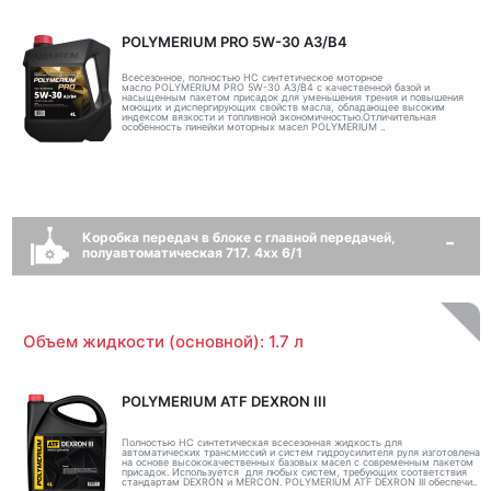
POLYMERIUM PRO 5W-30 A3/B4
Всесезонное, полностью HC синтетическое моторное
масло POLYMERIUM PRO 5W-30 A3/B4 с качественной базой и
насыщенным пакетом присадок для уменьшения трения и повышения
моющих и диспергирующих свойств масла, обладающее высоким
индексом вязкости и топливной экономичностью.Отличительная
особенность линейки моторных масел POLYMERIUM ..
Коробка передач в блоке с главной передачей,
полуавтоматическая 717. 4xx 6/1
Объем жидкости (основной): 1.7 л
POLYMERIUM ATF DEXRON III
Полностью НС синтетическая всесезонная жидкость для
автоматических трансмиссий и систем гидроусилителя руля изготовлена
на основе высококачественных базовых масел с современным пакетом
присадок. Используется для любых систем, требующих соответствия
стандартам DEXRON и MERCON. POLYMERIUM ATF DEXRON III обеспечи..