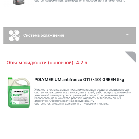
систем современных автомобилей с классом dot4 и ниже (dot3)...
Система охлаждения
Объем жидкости (основной): 4.2 л
POLYMERIUM antifreeze G11 (-40) GREEN 5kg
Жидкость охлаждающая низкозамерзающая создана специально для
систем охлаждения всех типов двигателей, работающих при низкой и
умеренной температуре окружающей среды. Предназначена для
использования в качестве рабочей жидкости в теплообменных
агрегатах. Обеспечивает надежную защиту
системы охлаждения двигателя от коррозии и отлож..