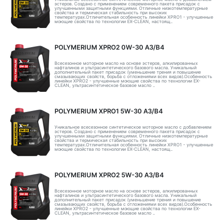
эстеров. Создано с применением современного пакета присадок с
улучшенными защитными функциями. Отличные низкотемпературные
свойства и термическая стабильность при высоких
температурах.Отличительная особенность линейки XPRO1 - улучшенные
моющие свойства по технологии EX-CLEAN, настоящ..
POLYMERIUM XPRO2 0W-30 A3/B4
Всесезонное моторное масло на основе эстеров, алкилированных
нафталинов и ультрасинтетического базового масла. Уникальный
дополнительный пакет присадок (уменьшение трения и повышение
смазывающих свойств, борьба с отложениями всех видов).Особенность
линейки XPRO2 - улучшенные моющие свойства по технологии EX-
CLEAN, ультрасинтетическое базовое масло ..
POLYMERIUM XPRO1 5W-30 A3/B4
Уникальное всесезонное синтетическое моторное масло с добавлением
эстеров. Создано с применением современного пакета присадок с
улучшенными защитными функциями. Отличные низкотемпературные
свойства и термическая стабильность при высоких
температурах.Отличительная особенность линейки XPRO1 - улучшенные
моющие свойства по технологии EX-CLEAN, настоящ..
POLYMERIUM XPRO2 5W-30 A3/B4
Всесезонное моторное масло на основе эстеров, алкилированных
нафталинов и ультрасинтетического базового масла. Уникальный
дополнительный пакет присадок (уменьшение трения и повышение
смазывающих свойств, борьба с отложениями всех видов).Особенность
линейки XPRO2 - улучшенные моющие свойства по технологии EX-
CLEAN, ультрасинтетическое базовое масло ..