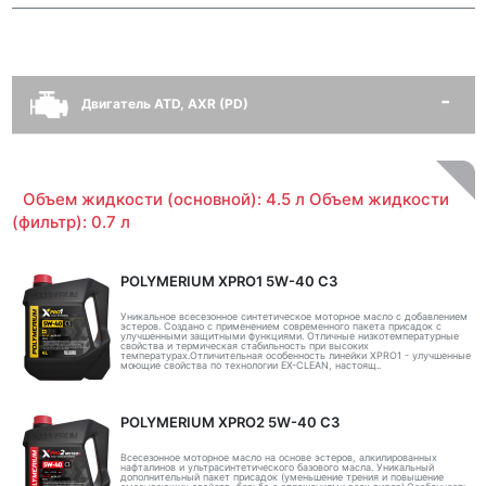
Двигатель ATD, AXR (PD)
Объем жидкости (основной): 4.5 л Объем жидкости
(фильтр): 0.7 л
POLYMERIUM XPRO1 5W-40 C3
Уникальное всесезонное синтетическое моторное масло с добавлением
эстеров. Создано с применением современного пакета присадок с
улучшенными защитными функциями. Отличные низкотемпературные
свойства и термическая стабильность при высоких
температурах.Отличительная особенность линейки XPRO1 - улучшенные
моющие свойства по технологии EX-CLEAN, настоящ..
POLYMERIUM XPRO2 5W-40 C3
Всесезонное моторное масло на основе эстеров, алкилированных
нафталинов и ультрасинтетического базового масла. Уникальный
дополнительный пакет присадок (уменьшение трения и повышение