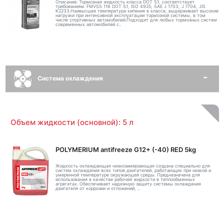
Описание: Тормозная жидкость класса DOT 5.1, соответствует
требованиям: FMVSS 116 DOT 5.1, ISO 4925, SAE J 1703, J 1704, JIS
K2233.Наивысшая температура кипения в классе, выдерживает высокие
нагрузки при интенсивной эксплуатации тормозной системы, в том
числе спортивных автомобилей.Подходит для любых тормозных систем
современных автомобилей с..
Система охлаждения
Объем жидкости (основной): 5 л
POLYMERIUM antifreeze G12+ (-40) RED 5kg
Жидкость охлаждающая низкозамерзающая создана специально для
систем охлаждения всех типов двигателей, работающих при низкой и
умеренной температуре окружающей среды. Предназначена для
использования в качестве рабочей жидкости в теплообменных
агрегатах. Обеспечивает надежную защиту системы охлаждения
двигателя от коррозии и отложений, ..