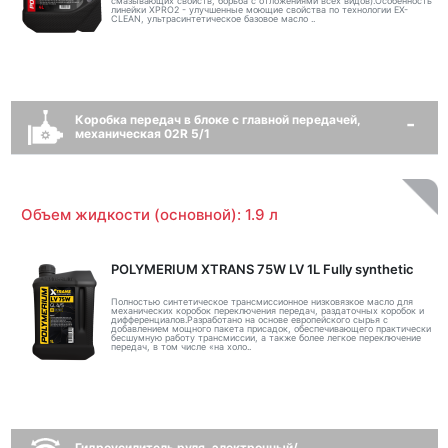
смазывающих свойств, борьба с отложениями всех видов).Особенность
линейки XPRO2 - улучшенные моющие свойства по технологии EX-
CLEAN, ультрасинтетическое базовое масло ..
Коробка передач в блоке с главной передачей,
механическая 02R 5/1
Объем жидкости (основной): 1.9 л
POLYMERIUM XTRANS 75W LV 1L Fully synthetic
Полностью синтетическое трансмиссионное низковязкое масло для
механических коробок переключения передач, раздаточных коробок и
дифференциалов.Разработано на основе европейского сырья с
добавлением мощного пакета присадок, обеспечивающего практически
бесшумную работу трансмиссии, а также более легкое переключение
передач, в том числе «на холо..
Гидроусилитель руля, электронный/