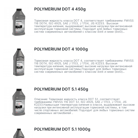
POLYMERIUM DOT 4 450g
Тормозная жидкость класса DOT 4, соответствует требованиям: FMVSS
116 DOT4, ISO 4925, SAE J 1703, J 1704, JIS K2233. Высокая
температура кипения, выдерживает высокие нагрузки при интенсивной
эксплуатации тормозной системы. Подходит для любых тормозных
систем современных автомобилей с классом dot4 и ниже (dot3)...
POLYMERIUM DOT 4 1000g
Тормозная жидкость класса DOT 4, соответствует требованиям: FMVSS
116 DOT4, ISO 4925, SAE J 1703, J 1704, JIS K2233. Высокая
температура кипения, выдерживает высокие нагрузки при интенсивной
эксплуатации тормозной системы.Подходит для любых тормозных
систем современных автомобилей с классом dot4 и ниже (dot3)...
POLYMERIUM DOT 5.1 450g
Описание: Тормозная жидкость класса DOT 5.1, соответствует
требованиям: FMVSS 116 DOT 5.1, ISO 4925, SAE J 1703, J 1704, JIS
K2233.Наивысшая температура кипения в классе, выдерживает высокие
нагрузки при интенсивной эксплуатации тормозной системы, в том
числе спортивных автомобилей. Подходит для любых тормозных систем
современных автомобилей ..
POLYMERIUM DOT 5.1 1000g